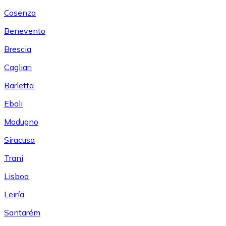
Cosenza
Benevento
Brescia
Cagliari
Barletta
Eboli
Modugno
Siracusa
Trani
Lisboa
Leiría
Santarém