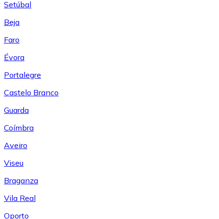
Setúbal
Beja
Faro
Évora
Portalegre
Castelo Branco
Guarda
Coímbra
Aveiro
Viseu
Braganza
Vila Real
Oporto