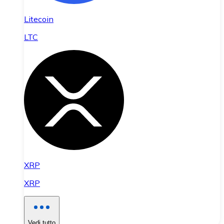
Litecoin
LTC
XRP
XRP
Vedi tutto