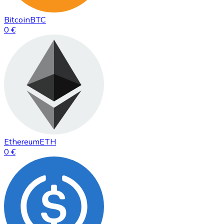
Bitcoin
BTC
0 €
Ethereum
ETH
0 €