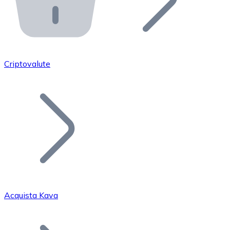
API Bitnovo
Integra la nostra API nel tuo ecosistema.
Diventa Rivenditore
Unisciti alla nostra rete di rivenditori e commercializza i
Criptovalute
Inserisci un Token
Aggiungi il token del tuo progetto al nostro servizio di
Acquista Kava
Bitcoin