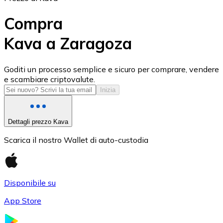
Compra
Kava a Zaragoza
USD Coin
Goditi un processo semplice e sicuro per comprare, vendere
e scambiare criptovalute.
USDC
Inizia
Dettagli prezzo Kava
Scarica il nostro Wallet di auto-custodia
Disponibile su
App Store
Litecoin