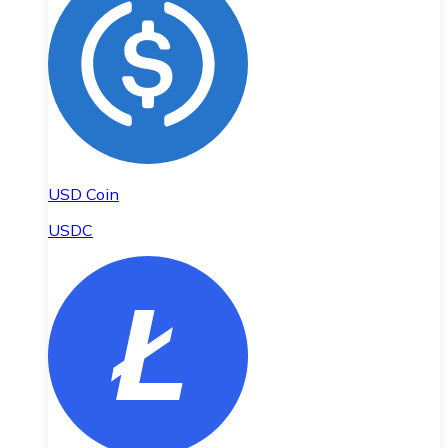
USD Coin
USDC