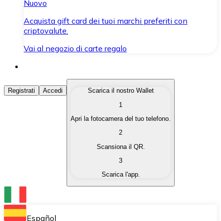
Nuovo
Acquista gift card dei tuoi marchi preferiti con
criptovalute.
Vai al negozio di carte regalo
Acquista Criptovalute
Registrati
Accedi
Scarica il nostro Wallet
1
Acquista le criptovalute che ti interessano in modo rapi
Apri la fotocamera del tuo telefono.
Vendi Criptovalute
2
Converti le tue criptovalute in valuta fiat quando ne ha
Scansiona il QR.
3
Scambia (Swap)
Scarica l'app.
Scambia una criptovaluta con un'altra istantaneamente
Wallet Bitnovo
Conserva le tue cripto in un Wallet self-custodial.
Español