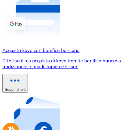
Acquista criptovalute in contanti e altri mezzi di pagam
Acquista con contanti
Bonifico SEPA
Aggiungi fondi al tuo conto Bitnovo o fai acquisti dirett
Acquista con bonifico bancario
Acquista kava con bonifico bancario
Carta di credito / debito
Effettua il tuo acquisto di kava tramite bonifico bancario
Usa le carte Visa e Mastercard per acquistare criptovalut
tradizionale in modo rapido e sicuro.
Acquista con carta
Negozio - Carte regalo
Scopri di più
Nuovo
Acquista gift card dei tuoi marchi preferiti con criptoval
Vai al negozio di carte regalo