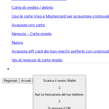
Carta di credito / debito
Usa le carte Visa e Mastercard per acquistare criptovalut
Acquista con carta
Negozio - Carte regalo
Nuovo
Acquista gift card dei tuoi marchi preferiti con criptoval
Vai al negozio di carte regalo
Acquista Criptovalute
Registrati
Accedi
Scarica il nostro Wallet
1
Acquista le criptovalute che ti interessano in modo rapi
Apri la fotocamera del tuo telefono.
Vendi Criptovalute
2
Converti le tue criptovalute in valuta fiat quando ne ha
Scansiona il QR.