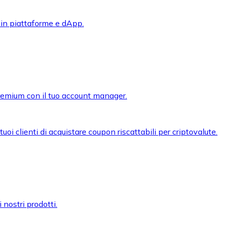
 in piattaforme e dApp.
premium con il tuo account manager.
oi clienti di acquistare coupon riscattabili per criptovalute.
 nostri prodotti.