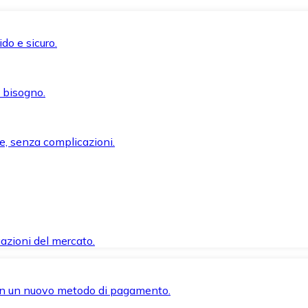
do e sicuro.
i bisogno.
e, senza complicazioni.
azioni del mercato.
 con un nuovo metodo di pagamento.