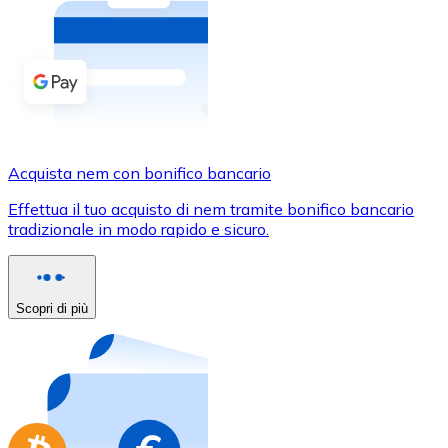
Acquista criptovalute in contanti e altri mezzi di pagam
Acquista con contanti
Bonifico SEPA
Aggiungi fondi al tuo conto Bitnovo o fai acquisti dirett
Acquista con bonifico bancario
Acquista nem con bonifico bancario
Carta di credito / debito
Effettua il tuo acquisto di nem tramite bonifico bancario
Usa le carte Visa e Mastercard per acquistare criptovalut
tradizionale in modo rapido e sicuro.
Acquista con carta
Negozio - Carte regalo
Scopri di più
Nuovo
Acquista gift card dei tuoi marchi preferiti con criptoval
Vai al negozio di carte regalo