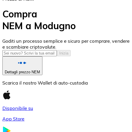
Compra
NEM a Modugno
USD Coin
Goditi un processo semplice e sicuro per comprare, vendere
e scambiare criptovalute.
USDC
Inizia
Dettagli prezzo NEM
Scarica il nostro Wallet di auto-custodia
Disponibile su
App Store
Litecoin