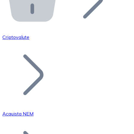
API Bitnovo
Integra la nostra API nel tuo ecosistema.
Diventa Rivenditore
Unisciti alla nostra rete di rivenditori e commercializza i
Criptovalute
Inserisci un Token
Aggiungi il token del tuo progetto al nostro servizio di
Acquista NEM
Bitcoin