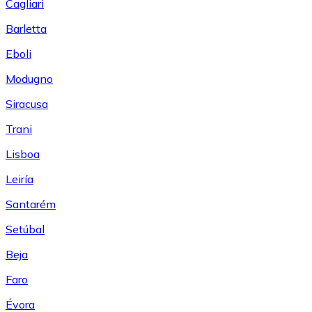
Cagliari
Barletta
Eboli
Modugno
Siracusa
Trani
Lisboa
Leiría
Santarém
Setúbal
Beja
Faro
Évora