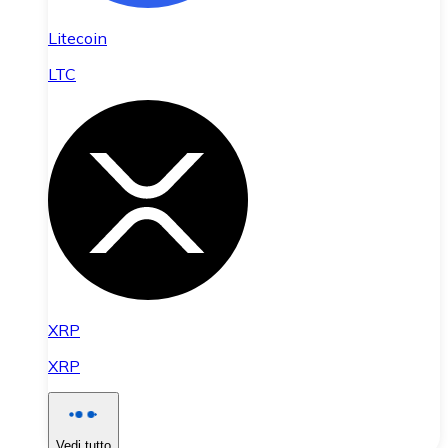
Litecoin
LTC
XRP
XRP
Vedi tutto