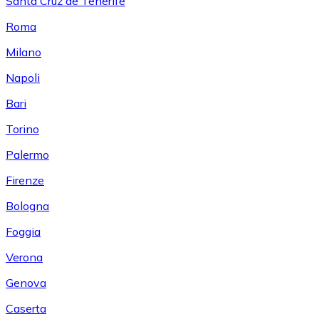
Santa Cruz de Tenerife
Roma
Milano
Napoli
Bari
Torino
Palermo
Firenze
Bologna
Foggia
Verona
Genova
Caserta