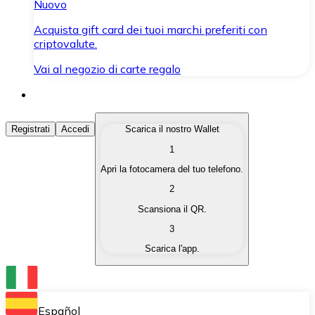
Nuovo
Acquista gift card dei tuoi marchi preferiti con
criptovalute.
Vai al negozio di carte regalo
Acquista Criptovalute
Registrati
Accedi
Scarica il nostro Wallet
1
Acquista le criptovalute che ti interessano in modo rapi
Apri la fotocamera del tuo telefono.
Vendi Criptovalute
2
Converti le tue criptovalute in valuta fiat quando ne ha
Scansiona il QR.
3
Scambia (Swap)
Scarica l'app.
Scambia una criptovaluta con un'altra istantaneamente
Wallet Bitnovo
Conserva le tue cripto in un Wallet self-custodial.
Español