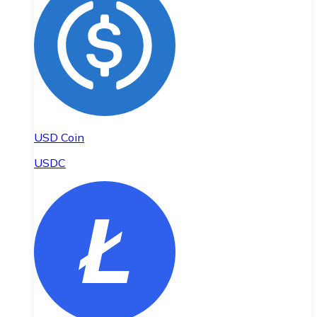
USD Coin
USDC