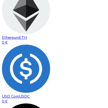
Ethereum
ETH
0 €
USD Coin
USDC
0 €