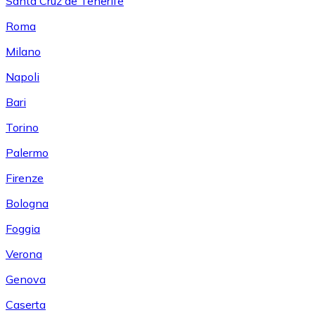
Santa Cruz de Tenerife
Roma
Milano
Napoli
Bari
Torino
Palermo
Firenze
Bologna
Foggia
Verona
Genova
Caserta