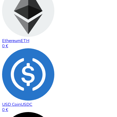
Ethereum
ETH
0 €
USD Coin
USDC
0 €