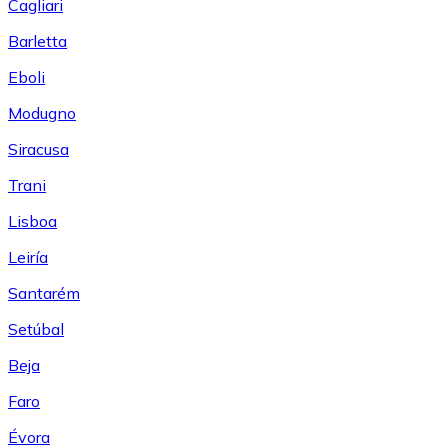
Cagliari
Barletta
Eboli
Modugno
Siracusa
Trani
Lisboa
Leiría
Santarém
Setúbal
Beja
Faro
Évora