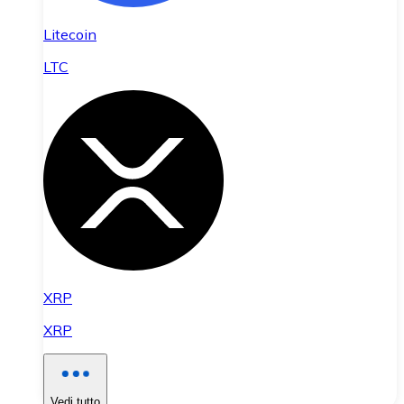
Litecoin
LTC
XRP
XRP
Vedi tutto