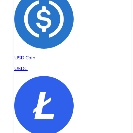
USD Coin
USDC