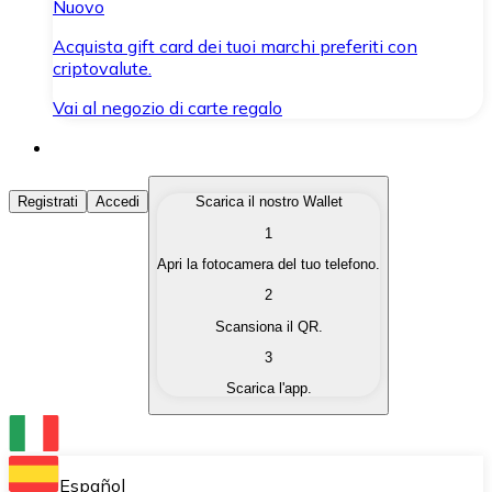
Nuovo
Acquista gift card dei tuoi marchi preferiti con
criptovalute.
Vai al negozio di carte regalo
Acquista Criptovalute
Registrati
Accedi
Scarica il nostro Wallet
1
Acquista le criptovalute che ti interessano in modo rapi
Apri la fotocamera del tuo telefono.
Vendi Criptovalute
2
Converti le tue criptovalute in valuta fiat quando ne ha
Scansiona il QR.
3
Scambia (Swap)
Scarica l'app.
Scambia una criptovaluta con un'altra istantaneamente
Wallet Bitnovo
Conserva le tue cripto in un Wallet self-custodial.
Español