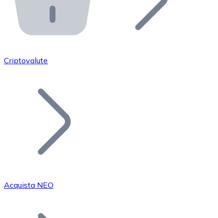
API Bitnovo
Integra la nostra API nel tuo ecosistema.
Diventa Rivenditore
Unisciti alla nostra rete di rivenditori e commercializza i
Criptovalute
Inserisci un Token
Aggiungi il token del tuo progetto al nostro servizio di
Acquista NEO
Bitcoin