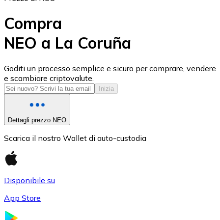
Compra
NEO a La Coruña
USD Coin
Goditi un processo semplice e sicuro per comprare, vendere
e scambiare criptovalute.
USDC
Inizia
Dettagli prezzo NEO
Scarica il nostro Wallet di auto-custodia
Disponibile su
App Store
Litecoin