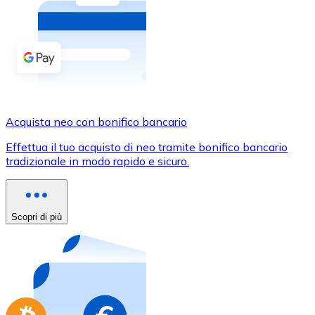
Acquista criptovalute in contanti e altri mezzi di pagam
Acquista con contanti
Bonifico SEPA
Aggiungi fondi al tuo conto Bitnovo o fai acquisti dirett
Acquista con bonifico bancario
Acquista neo con bonifico bancario
Carta di credito / debito
Effettua il tuo acquisto di neo tramite bonifico bancario
Usa le carte Visa e Mastercard per acquistare criptovalut
tradizionale in modo rapido e sicuro.
Acquista con carta
Negozio - Carte regalo
Scopri di più
Nuovo
Acquista gift card dei tuoi marchi preferiti con criptoval
Vai al negozio di carte regalo