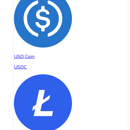
USD Coin
USDC