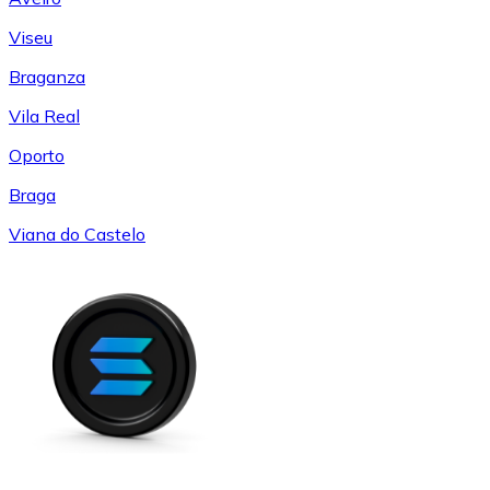
Viseu
Braganza
Vila Real
Oporto
Braga
Viana do Castelo