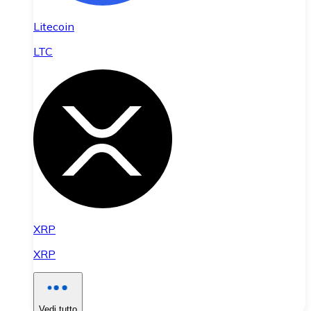
Litecoin
LTC
XRP
XRP
Vedi tutto