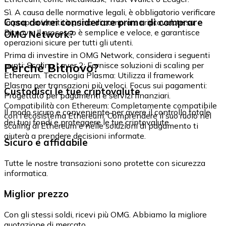
Sì. A causa delle normative legali, è obbligatorio verificare
Cosa dovrei considerare prima di comprare
la propria identità prima di comprare criptovalute su
Bitnovo. Il processo è semplice e veloce, e garantisce
OMG Network?
operazioni sicure per tutti gli utenti.
Prima di investire in OMG Network, considera i seguenti
Perché Bitnovo?
punti: Scaling Layer 2: Fornisce soluzioni di scaling per
Ethereum. Tecnologia Plasma: Utilizza il framework
Plasma per transazioni più veloci. Focus sui pagamenti:
Custodisci le tue criptovalute
Progettato per pagamenti e servizi finanziari.
Compatibilità con Ethereum: Completamente compatibile
Il modo sicuro e conveniente per avere il controllo totale
con l'ecosistema Ethereum. Comprendere il suo ruolo nel
dei tuoi fondi e proteggere le tue criptovalute.
scaling di Ethereum e nelle soluzioni di pagamento ti
aiuterà a prendere decisioni informate.
Sicuro e affidabile
Tutte le nostre transazioni sono protette con sicurezza
informatica.
Miglior prezzo
Con gli stessi soldi, ricevi più OMG. Abbiamo la migliore
quotazione di mercato.