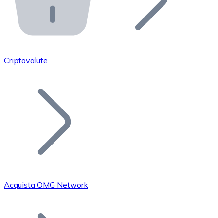
API Bitnovo
Integra la nostra API nel tuo ecosistema.
Diventa Rivenditore
Unisciti alla nostra rete di rivenditori e commercializza i
Criptovalute
Inserisci un Token
Aggiungi il token del tuo progetto al nostro servizio di
Acquista OMG Network
Bitcoin