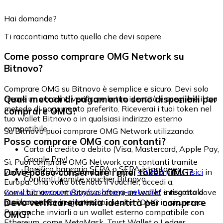
Hai domande?
Ti raccontiamo tutto quello che devi sapere
Come posso comprare OMG Network su
Bitnovo?
Comprare OMG su Bitnovo è semplice e sicuro. Devi solo
Quali metodi di pagamento sono disponibili per
creare un account, verificare la tua identità e scegliere il tuo
metodo di pagamento preferito. Riceverai i tuoi token nel
comprare OMG?
tuo wallet Bitnovo o in qualsiasi indirizzo esterno
compatibile.
Su Bitnovo puoi comprare OMG Network utilizzando:
Posso comprare OMG con contanti?
Carta di credito o debito (Visa, Mastercard, Apple Pay,
Google Pay)
Sì. Puoi comprare OMG Network con contanti tramite
Bonifico bancario SEPA o SEPA istantaneo
Dove posso conservare i miei token OMG?
voucher Bitnovo, disponibili in più di
40.000 punti fisici
in
Contanti tramite voucher Bitnovo
Europa. Una volta ottenuto il voucher, accedi a:
www.bitnovo.com/buy/cash/omg-network/
e riscattalo
Con il tuo account Bitnovo ottieni un wallet integrato dove
rapidamente e in sicurezza.
Devo verificare la mia identità per comprare
puoi conservare e gestire i tuoi token OMG in sicurezza.
Puoi anche inviarli a un wallet esterno compatibile con
OMG?
Ethereum, come MetaMask, Trust Wallet o Ledger.