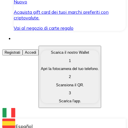
Nuovo
Acquista gift card dei tuoi marchi preferiti con
criptovalute.
Vai al negozio di carte regalo
Acquista Criptovalute
Registrati
Accedi
Scarica il nostro Wallet
1
Acquista le criptovalute che ti interessano in modo rapi
Apri la fotocamera del tuo telefono.
Vendi Criptovalute
2
Converti le tue criptovalute in valuta fiat quando ne ha
Scansiona il QR.
3
Scambia (Swap)
Scarica l'app.
Scambia una criptovaluta con un'altra istantaneamente
Wallet Bitnovo
Conserva le tue cripto in un Wallet self-custodial.
Español