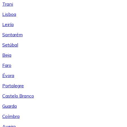
Trani
Lisboa
Leiría
Santarém
Setúbal
Beja
Faro
Évora
Portalegre
Castelo Branco
Guarda
Coímbra
Aveiro