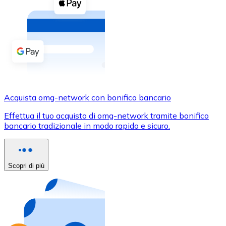
Acquista criptovalute in contanti e altri mezzi di pagam
Acquista con contanti
Bonifico SEPA
Aggiungi fondi al tuo conto Bitnovo o fai acquisti dirett
Acquista con bonifico bancario
Carta di credito / debito
Acquista omg-network con bonifico bancario
Usa le carte Visa e Mastercard per acquistare criptovalut
Effettua il tuo acquisto di omg-network tramite bonifico
bancario tradizionale in modo rapido e sicuro.
Acquista con carta
Negozio - Carte regalo
Scopri di più
Nuovo
Acquista gift card dei tuoi marchi preferiti con criptoval
Vai al negozio di carte regalo