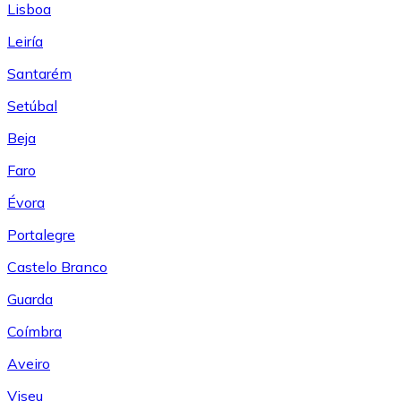
Lisboa
Leiría
Santarém
Setúbal
Beja
Faro
Évora
Portalegre
Castelo Branco
Guarda
Coímbra
Aveiro
Viseu