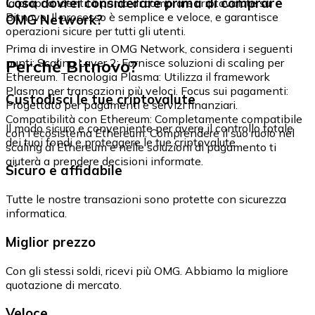
Cosa dovrei considerare prima di comprare
la propria identità prima di comprare criptovalute su
Bitnovo. Il processo è semplice e veloce, e garantisce
OMG Network?
operazioni sicure per tutti gli utenti.
Prima di investire in OMG Network, considera i seguenti
Perché Bitnovo?
punti: Scaling Layer 2: Fornisce soluzioni di scaling per
Ethereum. Tecnologia Plasma: Utilizza il framework
Plasma per transazioni più veloci. Focus sui pagamenti:
Custodisci le tue criptovalute
Progettato per pagamenti e servizi finanziari.
Compatibilità con Ethereum: Completamente compatibile
Il modo sicuro e conveniente per avere il controllo totale
con l'ecosistema Ethereum. Comprendere il suo ruolo nel
dei tuoi fondi e proteggere le tue criptovalute.
scaling di Ethereum e nelle soluzioni di pagamento ti
aiuterà a prendere decisioni informate.
Sicuro e affidabile
Tutte le nostre transazioni sono protette con sicurezza
informatica.
Miglior prezzo
Con gli stessi soldi, ricevi più OMG. Abbiamo la migliore
quotazione di mercato.
Veloce