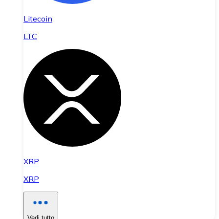
Litecoin
LTC
XRP
XRP
Vedi tutto