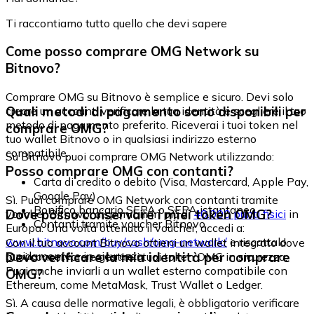
Ti raccontiamo tutto quello che devi sapere
Come posso comprare OMG Network su
Bitnovo?
Comprare OMG su Bitnovo è semplice e sicuro. Devi solo
Quali metodi di pagamento sono disponibili per
creare un account, verificare la tua identità e scegliere il tuo
metodo di pagamento preferito. Riceverai i tuoi token nel
comprare OMG?
tuo wallet Bitnovo o in qualsiasi indirizzo esterno
compatibile.
Su Bitnovo puoi comprare OMG Network utilizzando:
Posso comprare OMG con contanti?
Carta di credito o debito (Visa, Mastercard, Apple Pay,
Google Pay)
Sì. Puoi comprare OMG Network con contanti tramite
Bonifico bancario SEPA o SEPA istantaneo
Dove posso conservare i miei token OMG?
voucher Bitnovo, disponibili in più di
40.000 punti fisici
in
Contanti tramite voucher Bitnovo
Europa. Una volta ottenuto il voucher, accedi a:
www.bitnovo.com/buy/cash/omg-network/
e riscattalo
Con il tuo account Bitnovo ottieni un wallet integrato dove
rapidamente e in sicurezza.
Devo verificare la mia identità per comprare
puoi conservare e gestire i tuoi token OMG in sicurezza.
Puoi anche inviarli a un wallet esterno compatibile con
OMG?
Ethereum, come MetaMask, Trust Wallet o Ledger.
Sì. A causa delle normative legali, è obbligatorio verificare