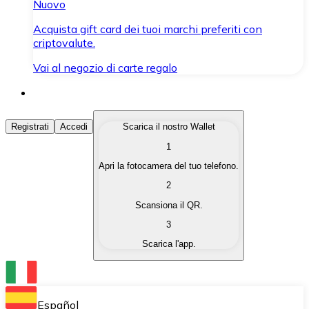
Nuovo
Acquista gift card dei tuoi marchi preferiti con
criptovalute.
Vai al negozio di carte regalo
Acquista Criptovalute
Registrati
Accedi
Scarica il nostro Wallet
1
Acquista le criptovalute che ti interessano in modo rapi
Apri la fotocamera del tuo telefono.
Vendi Criptovalute
2
Converti le tue criptovalute in valuta fiat quando ne ha
Scansiona il QR.
3
Scambia (Swap)
Scarica l'app.
Scambia una criptovaluta con un'altra istantaneamente
Wallet Bitnovo
Conserva le tue cripto in un Wallet self-custodial.
Español