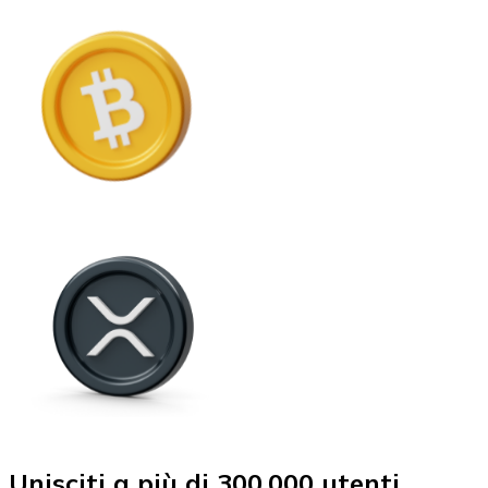
Unisciti a più di 300.000 utenti