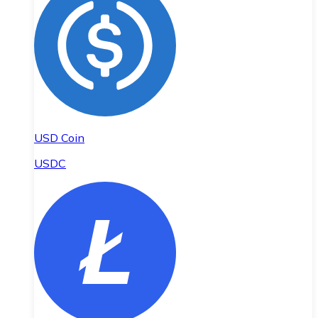
USD Coin
USDC