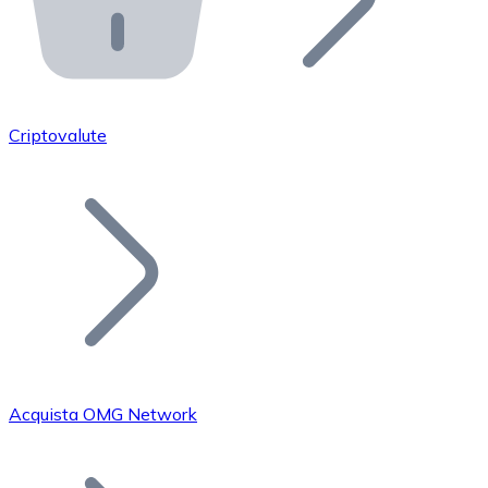
API Bitnovo
Integra la nostra API nel tuo ecosistema.
Diventa Rivenditore
Unisciti alla nostra rete di rivenditori e commercializza i
Criptovalute
Inserisci un Token
Aggiungi il token del tuo progetto al nostro servizio di
Acquista OMG Network
Bitcoin