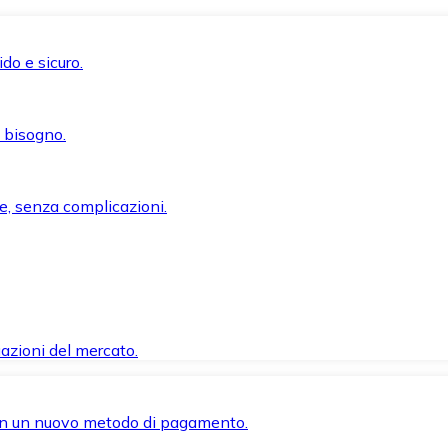
do e sicuro.
i bisogno.
e, senza complicazioni.
azioni del mercato.
 con un nuovo metodo di pagamento.