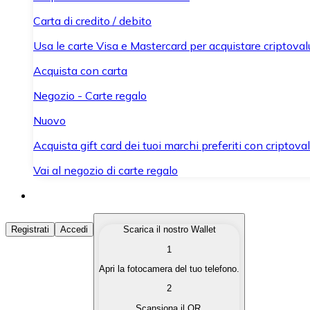
Carta di credito / debito
Usa le carte Visa e Mastercard per acquistare criptovalut
Acquista con carta
Negozio - Carte regalo
Nuovo
Acquista gift card dei tuoi marchi preferiti con criptoval
Vai al negozio di carte regalo
Acquista Criptovalute
Registrati
Accedi
Scarica il nostro Wallet
1
Acquista le criptovalute che ti interessano in modo rapi
Apri la fotocamera del tuo telefono.
Vendi Criptovalute
2
Converti le tue criptovalute in valuta fiat quando ne ha
Scansiona il QR.