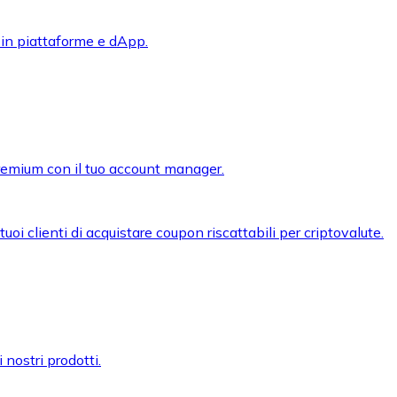
 in piattaforme e dApp.
premium con il tuo account manager.
oi clienti di acquistare coupon riscattabili per criptovalute.
 nostri prodotti.