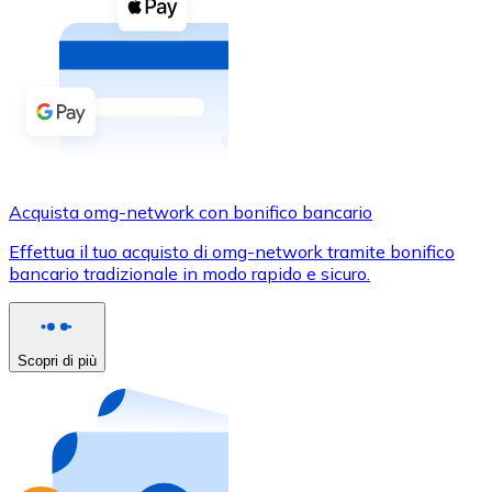
Acquista criptovalute in contanti e altri mezzi di pagam
Acquista con contanti
Bonifico SEPA
Aggiungi fondi al tuo conto Bitnovo o fai acquisti dirett
Acquista con bonifico bancario
Carta di credito / debito
Acquista omg-network con bonifico bancario
Usa le carte Visa e Mastercard per acquistare criptovalut
Effettua il tuo acquisto di omg-network tramite bonifico
bancario tradizionale in modo rapido e sicuro.
Acquista con carta
Negozio - Carte regalo
Scopri di più
Nuovo
Acquista gift card dei tuoi marchi preferiti con criptoval
Vai al negozio di carte regalo