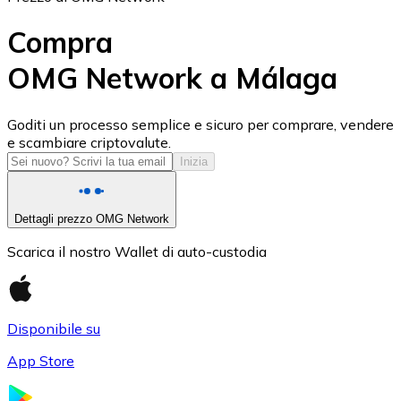
Compra
OMG Network a Málaga
USD Coin
Goditi un processo semplice e sicuro per comprare, vendere
e scambiare criptovalute.
USDC
Inizia
Dettagli prezzo OMG Network
Scarica il nostro Wallet di auto-custodia
Disponibile su
App Store
Litecoin