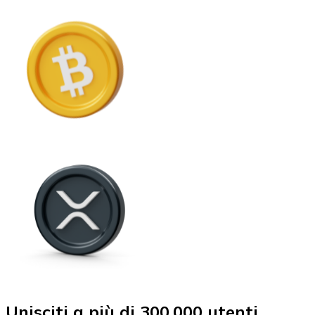
Unisciti a più di 300.000 utenti