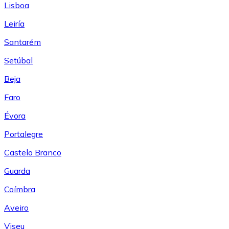
Lisboa
Leiría
Santarém
Setúbal
Beja
Faro
Évora
Portalegre
Castelo Branco
Guarda
Coímbra
Aveiro
Viseu