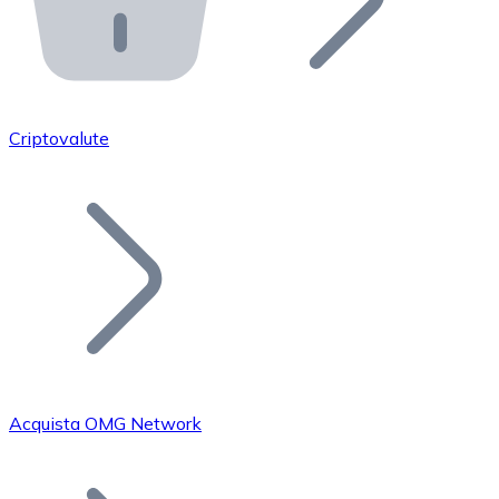
API Bitnovo
Integra la nostra API nel tuo ecosistema.
Diventa Rivenditore
Unisciti alla nostra rete di rivenditori e commercializza i
Criptovalute
Inserisci un Token
Aggiungi il token del tuo progetto al nostro servizio di
Acquista OMG Network
Bitcoin