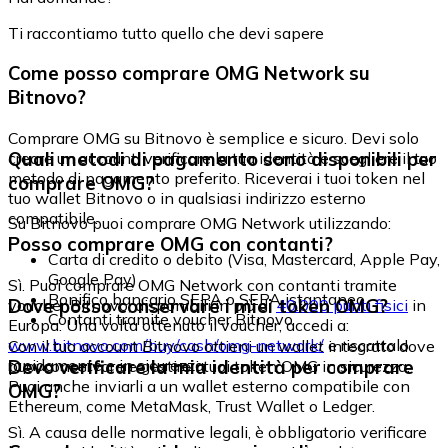
Ti raccontiamo tutto quello che devi sapere
Come posso comprare OMG Network su
Bitnovo?
Comprare OMG su Bitnovo è semplice e sicuro. Devi solo
Quali metodi di pagamento sono disponibili per
creare un account, verificare la tua identità e scegliere il tuo
metodo di pagamento preferito. Riceverai i tuoi token nel
comprare OMG?
tuo wallet Bitnovo o in qualsiasi indirizzo esterno
compatibile.
Su Bitnovo puoi comprare OMG Network utilizzando:
Posso comprare OMG con contanti?
Carta di credito o debito (Visa, Mastercard, Apple Pay,
Google Pay)
Sì. Puoi comprare OMG Network con contanti tramite
Bonifico bancario SEPA o SEPA istantaneo
Dove posso conservare i miei token OMG?
voucher Bitnovo, disponibili in più di
40.000 punti fisici
in
Contanti tramite voucher Bitnovo
Europa. Una volta ottenuto il voucher, accedi a:
www.bitnovo.com/buy/cash/omg-network/
e riscattalo
Con il tuo account Bitnovo ottieni un wallet integrato dove
rapidamente e in sicurezza.
Devo verificare la mia identità per comprare
puoi conservare e gestire i tuoi token OMG in sicurezza.
Puoi anche inviarli a un wallet esterno compatibile con
OMG?
Ethereum, come MetaMask, Trust Wallet o Ledger.
Sì. A causa delle normative legali, è obbligatorio verificare