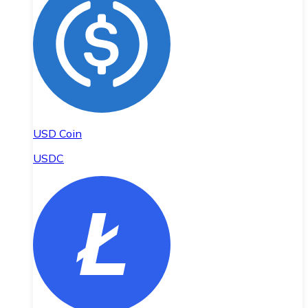
USD Coin
USDC