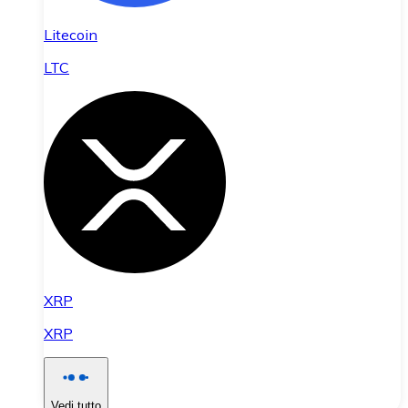
Litecoin
LTC
XRP
XRP
Vedi tutto