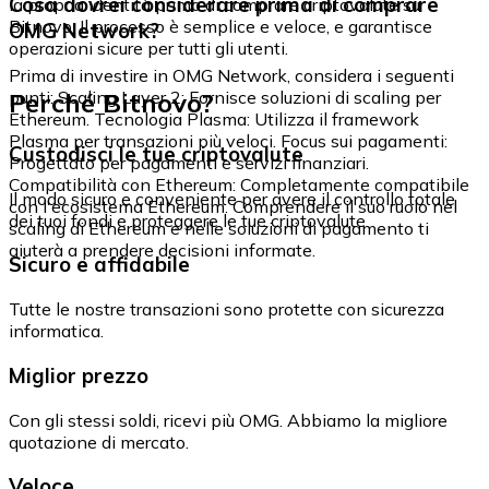
Cosa dovrei considerare prima di comprare
la propria identità prima di comprare criptovalute su
Bitnovo. Il processo è semplice e veloce, e garantisce
OMG Network?
operazioni sicure per tutti gli utenti.
Prima di investire in OMG Network, considera i seguenti
Perché Bitnovo?
punti: Scaling Layer 2: Fornisce soluzioni di scaling per
Ethereum. Tecnologia Plasma: Utilizza il framework
Plasma per transazioni più veloci. Focus sui pagamenti:
Custodisci le tue criptovalute
Progettato per pagamenti e servizi finanziari.
Compatibilità con Ethereum: Completamente compatibile
Il modo sicuro e conveniente per avere il controllo totale
con l'ecosistema Ethereum. Comprendere il suo ruolo nel
dei tuoi fondi e proteggere le tue criptovalute.
scaling di Ethereum e nelle soluzioni di pagamento ti
aiuterà a prendere decisioni informate.
Sicuro e affidabile
Tutte le nostre transazioni sono protette con sicurezza
informatica.
Miglior prezzo
Con gli stessi soldi, ricevi più OMG. Abbiamo la migliore
quotazione di mercato.
Veloce