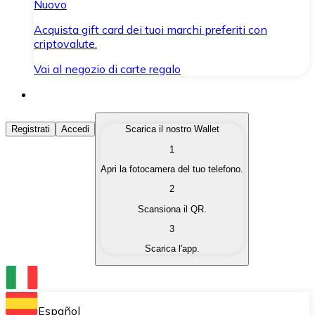
Nuovo
Acquista gift card dei tuoi marchi preferiti con
criptovalute.
Vai al negozio di carte regalo
Acquista Criptovalute
Registrati
Accedi
Scarica il nostro Wallet
1
Acquista le criptovalute che ti interessano in modo rapi
Apri la fotocamera del tuo telefono.
Vendi Criptovalute
2
Converti le tue criptovalute in valuta fiat quando ne ha
Scansiona il QR.
3
Scambia (Swap)
Scarica l'app.
Scambia una criptovaluta con un'altra istantaneamente
Wallet Bitnovo
Conserva le tue cripto in un Wallet self-custodial.
Español