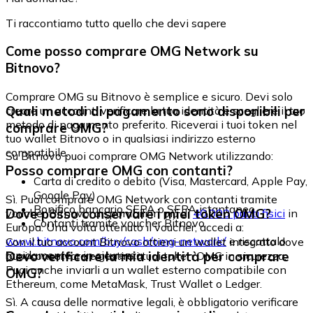
Ti raccontiamo tutto quello che devi sapere
Come posso comprare OMG Network su
Bitnovo?
Comprare OMG su Bitnovo è semplice e sicuro. Devi solo
Quali metodi di pagamento sono disponibili per
creare un account, verificare la tua identità e scegliere il tuo
metodo di pagamento preferito. Riceverai i tuoi token nel
comprare OMG?
tuo wallet Bitnovo o in qualsiasi indirizzo esterno
compatibile.
Su Bitnovo puoi comprare OMG Network utilizzando:
Posso comprare OMG con contanti?
Carta di credito o debito (Visa, Mastercard, Apple Pay,
Google Pay)
Sì. Puoi comprare OMG Network con contanti tramite
Bonifico bancario SEPA o SEPA istantaneo
Dove posso conservare i miei token OMG?
voucher Bitnovo, disponibili in più di
40.000 punti fisici
in
Contanti tramite voucher Bitnovo
Europa. Una volta ottenuto il voucher, accedi a:
www.bitnovo.com/buy/cash/omg-network/
e riscattalo
Con il tuo account Bitnovo ottieni un wallet integrato dove
rapidamente e in sicurezza.
Devo verificare la mia identità per comprare
puoi conservare e gestire i tuoi token OMG in sicurezza.
Puoi anche inviarli a un wallet esterno compatibile con
OMG?
Ethereum, come MetaMask, Trust Wallet o Ledger.
Sì. A causa delle normative legali, è obbligatorio verificare