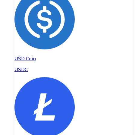
USD Coin
USDC