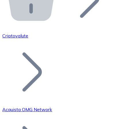
API Bitnovo
Integra la nostra API nel tuo ecosistema.
Diventa Rivenditore
Unisciti alla nostra rete di rivenditori e commercializza i
Criptovalute
Inserisci un Token
Aggiungi il token del tuo progetto al nostro servizio di
Acquista OMG Network
Bitcoin