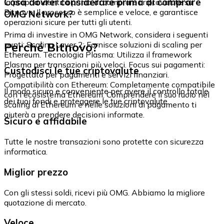
Cosa dovrei considerare prima di comprare
la propria identità prima di comprare criptovalute su
Bitnovo. Il processo è semplice e veloce, e garantisce
OMG Network?
operazioni sicure per tutti gli utenti.
Prima di investire in OMG Network, considera i seguenti
Perché Bitnovo?
punti: Scaling Layer 2: Fornisce soluzioni di scaling per
Ethereum. Tecnologia Plasma: Utilizza il framework
Plasma per transazioni più veloci. Focus sui pagamenti:
Custodisci le tue criptovalute
Progettato per pagamenti e servizi finanziari.
Compatibilità con Ethereum: Completamente compatibile
Il modo sicuro e conveniente per avere il controllo totale
con l'ecosistema Ethereum. Comprendere il suo ruolo nel
dei tuoi fondi e proteggere le tue criptovalute.
scaling di Ethereum e nelle soluzioni di pagamento ti
aiuterà a prendere decisioni informate.
Sicuro e affidabile
Tutte le nostre transazioni sono protette con sicurezza
informatica.
Miglior prezzo
Con gli stessi soldi, ricevi più OMG. Abbiamo la migliore
quotazione di mercato.
Veloce