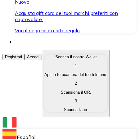
Nuovo
Acquista gift card dei tuoi marchi preferiti con
criptovalute.
Vai al negozio di carte regalo
Acquista Criptovalute
Registrati
Accedi
Scarica il nostro Wallet
1
Acquista le criptovalute che ti interessano in modo rapi
Apri la fotocamera del tuo telefono.
Vendi Criptovalute
2
Converti le tue criptovalute in valuta fiat quando ne ha
Scansiona il QR.
3
Scambia (Swap)
Scarica l'app.
Scambia una criptovaluta con un'altra istantaneamente
Wallet Bitnovo
Conserva le tue cripto in un Wallet self-custodial.
Español