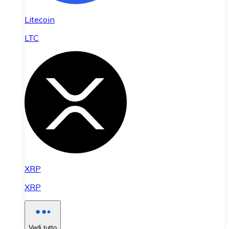
Litecoin
LTC
XRP
XRP
Vedi tutto