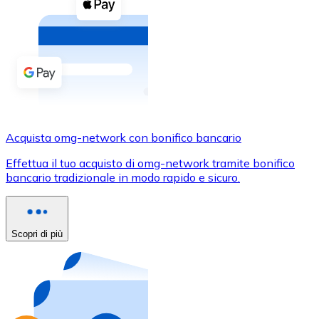
Acquista criptovalute in contanti e altri mezzi di pagam
Acquista con contanti
Bonifico SEPA
Aggiungi fondi al tuo conto Bitnovo o fai acquisti dirett
Acquista con bonifico bancario
Carta di credito / debito
Acquista omg-network con bonifico bancario
Usa le carte Visa e Mastercard per acquistare criptovalut
Effettua il tuo acquisto di omg-network tramite bonifico
bancario tradizionale in modo rapido e sicuro.
Acquista con carta
Negozio - Carte regalo
Scopri di più
Nuovo
Acquista gift card dei tuoi marchi preferiti con criptoval
Vai al negozio di carte regalo