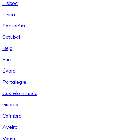
Lisboa
Leiría
Santarém
Setúbal
Beja
Faro
Évora
Portalegre
Castelo Branco
Guarda
Coímbra
Aveiro
Viseu