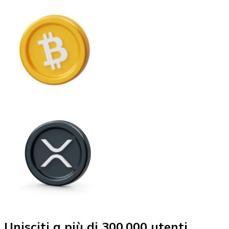
Unisciti a più di 300.000 utenti