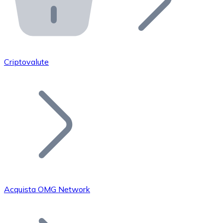
API Bitnovo
Integra la nostra API nel tuo ecosistema.
Diventa Rivenditore
Unisciti alla nostra rete di rivenditori e commercializza i
Criptovalute
Inserisci un Token
Aggiungi il token del tuo progetto al nostro servizio di
Acquista OMG Network
Bitcoin