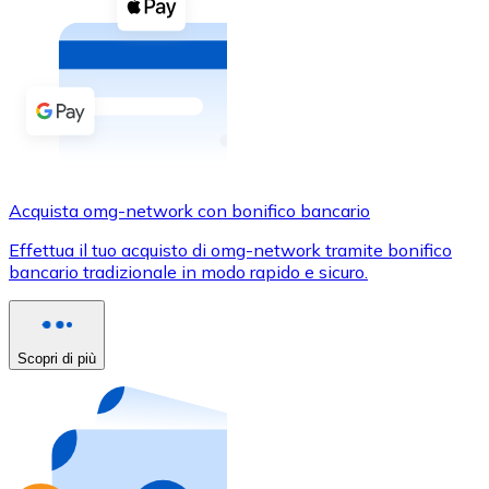
Acquista criptovalute in contanti e altri mezzi di pagam
Acquista con contanti
Bonifico SEPA
Aggiungi fondi al tuo conto Bitnovo o fai acquisti dirett
Acquista con bonifico bancario
Carta di credito / debito
Acquista omg-network con bonifico bancario
Usa le carte Visa e Mastercard per acquistare criptovalut
Effettua il tuo acquisto di omg-network tramite bonifico
bancario tradizionale in modo rapido e sicuro.
Acquista con carta
Negozio - Carte regalo
Scopri di più
Nuovo
Acquista gift card dei tuoi marchi preferiti con criptoval
Vai al negozio di carte regalo