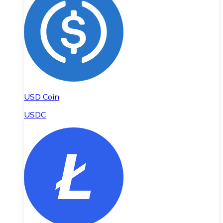
USD Coin
USDC