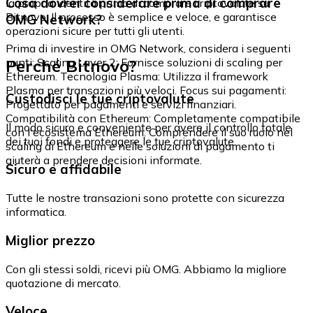
Cosa dovrei considerare prima di comprare
la propria identità prima di comprare criptovalute su
Bitnovo. Il processo è semplice e veloce, e garantisce
OMG Network?
operazioni sicure per tutti gli utenti.
Prima di investire in OMG Network, considera i seguenti
Perché Bitnovo?
punti: Scaling Layer 2: Fornisce soluzioni di scaling per
Ethereum. Tecnologia Plasma: Utilizza il framework
Plasma per transazioni più veloci. Focus sui pagamenti:
Custodisci le tue criptovalute
Progettato per pagamenti e servizi finanziari.
Compatibilità con Ethereum: Completamente compatibile
Il modo sicuro e conveniente per avere il controllo totale
con l'ecosistema Ethereum. Comprendere il suo ruolo nel
dei tuoi fondi e proteggere le tue criptovalute.
scaling di Ethereum e nelle soluzioni di pagamento ti
aiuterà a prendere decisioni informate.
Sicuro e affidabile
Tutte le nostre transazioni sono protette con sicurezza
informatica.
Miglior prezzo
Con gli stessi soldi, ricevi più OMG. Abbiamo la migliore
quotazione di mercato.
Veloce