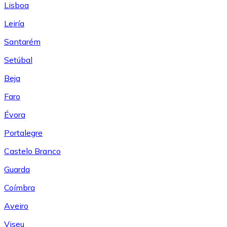
Lisboa
Leiría
Santarém
Setúbal
Beja
Faro
Évora
Portalegre
Castelo Branco
Guarda
Coímbra
Aveiro
Viseu