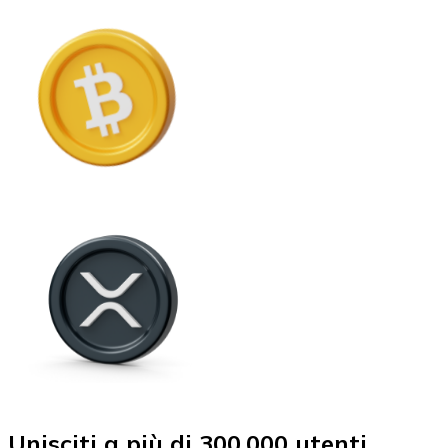
Unisciti a più di 300.000 utenti