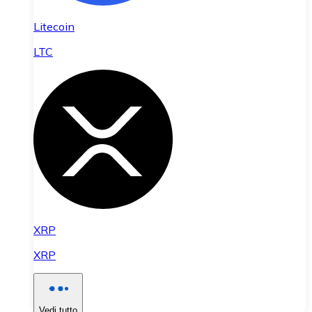
Litecoin
LTC
XRP
XRP
Vedi tutto