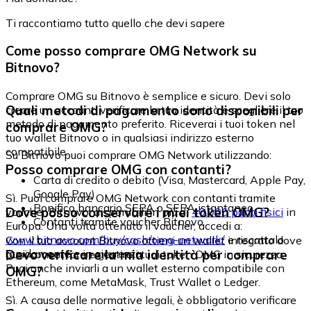
Ti raccontiamo tutto quello che devi sapere
Come posso comprare OMG Network su
Bitnovo?
Comprare OMG su Bitnovo è semplice e sicuro. Devi solo
Quali metodi di pagamento sono disponibili per
creare un account, verificare la tua identità e scegliere il tuo
metodo di pagamento preferito. Riceverai i tuoi token nel
comprare OMG?
tuo wallet Bitnovo o in qualsiasi indirizzo esterno
compatibile.
Su Bitnovo puoi comprare OMG Network utilizzando:
Posso comprare OMG con contanti?
Carta di credito o debito (Visa, Mastercard, Apple Pay,
Google Pay)
Sì. Puoi comprare OMG Network con contanti tramite
Bonifico bancario SEPA o SEPA istantaneo
Dove posso conservare i miei token OMG?
voucher Bitnovo, disponibili in più di
40.000 punti fisici
in
Contanti tramite voucher Bitnovo
Europa. Una volta ottenuto il voucher, accedi a:
www.bitnovo.com/buy/cash/omg-network/
e riscattalo
Con il tuo account Bitnovo ottieni un wallet integrato dove
rapidamente e in sicurezza.
Devo verificare la mia identità per comprare
puoi conservare e gestire i tuoi token OMG in sicurezza.
Puoi anche inviarli a un wallet esterno compatibile con
OMG?
Ethereum, come MetaMask, Trust Wallet o Ledger.
Sì. A causa delle normative legali, è obbligatorio verificare