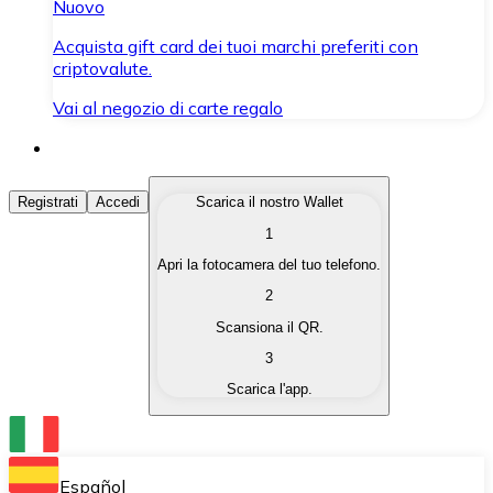
Nuovo
Acquista gift card dei tuoi marchi preferiti con
criptovalute.
Vai al negozio di carte regalo
Acquista Criptovalute
Registrati
Accedi
Scarica il nostro Wallet
1
Acquista le criptovalute che ti interessano in modo rapi
Apri la fotocamera del tuo telefono.
Vendi Criptovalute
2
Converti le tue criptovalute in valuta fiat quando ne ha
Scansiona il QR.
3
Scambia (Swap)
Scarica l'app.
Scambia una criptovaluta con un'altra istantaneamente
Wallet Bitnovo
Conserva le tue cripto in un Wallet self-custodial.
Español