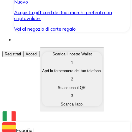
Nuovo
Acquista gift card dei tuoi marchi preferiti con
criptovalute.
Vai al negozio di carte regalo
Acquista Criptovalute
Registrati
Accedi
Scarica il nostro Wallet
1
Acquista le criptovalute che ti interessano in modo rapi
Apri la fotocamera del tuo telefono.
Vendi Criptovalute
2
Converti le tue criptovalute in valuta fiat quando ne ha
Scansiona il QR.
3
Scambia (Swap)
Scarica l'app.
Scambia una criptovaluta con un'altra istantaneamente
Wallet Bitnovo
Conserva le tue cripto in un Wallet self-custodial.
Español