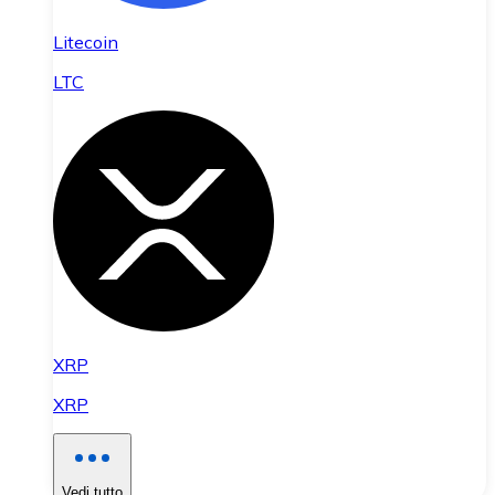
Litecoin
LTC
XRP
XRP
Vedi tutto