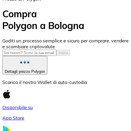
Compra
Polygon a Bologna
USD Coin
Goditi un processo semplice e sicuro per comprare, vendere
e scambiare criptovalute.
USDC
Inizia
Dettagli prezzo Polygon
Scarica il nostro Wallet di auto-custodia
Disponibile su
App Store
Litecoin