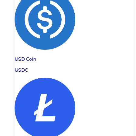
USD Coin
USDC