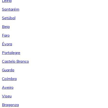
Leiría
Santarém
Setúbal
Beja
Faro
Évora
Portalegre
Castelo Branco
Guarda
Coímbra
Aveiro
Viseu
Braganza