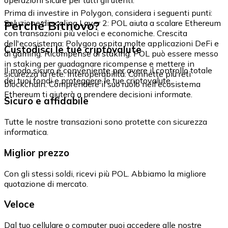
Prima di investire in Polygon, considera i seguenti punti:
Perché Bitnovo?
Soluzione di scaling Layer 2: POL aiuta a scalare Ethereum
con transazioni più veloci e economiche. Crescita
dell'ecosistema: Polygon ospita molte applicazioni DeFi e
Custodisci le tue criptovalute
di gaming. Ricompense di staking: POL può essere messo
in staking per guadagnare ricompense e mettere in
Il modo sicuro e conveniente per avere il controllo totale
sicurezza la rete. Interoperabilità: Connette più reti
dei tuoi fondi e proteggere le tue criptovalute.
blockchain. Comprendere il suo ruolo nell'ecosistema
Ethereum ti aiuterà a prendere decisioni informate.
Sicuro e affidabile
Tutte le nostre transazioni sono protette con sicurezza
informatica.
Miglior prezzo
Con gli stessi soldi, ricevi più POL. Abbiamo la migliore
quotazione di mercato.
Veloce
Dal tuo cellulare o computer puoi accedere alle nostre