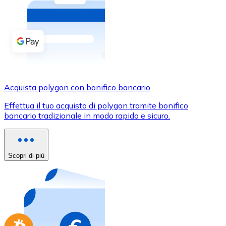
Acquista criptovalute in contanti e altri mezzi di pagam
Acquista con contanti
Bonifico SEPA
Aggiungi fondi al tuo conto Bitnovo o fai acquisti dirett
Acquista con bonifico bancario
Acquista polygon con bonifico bancario
Carta di credito / debito
Effettua il tuo acquisto di polygon tramite bonifico
Usa le carte Visa e Mastercard per acquistare criptovalut
bancario tradizionale in modo rapido e sicuro.
Acquista con carta
Negozio - Carte regalo
Scopri di più
Nuovo
Acquista gift card dei tuoi marchi preferiti con criptoval
Vai al negozio di carte regalo