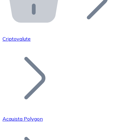
API Bitnovo
Integra la nostra API nel tuo ecosistema.
Diventa Rivenditore
Unisciti alla nostra rete di rivenditori e commercializza i
Criptovalute
Inserisci un Token
Aggiungi il token del tuo progetto al nostro servizio di
Acquista Polygon
Bitcoin