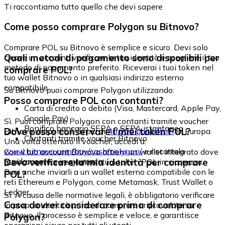
Ti raccontiamo tutto quello che devi sapere
Come posso comprare Polygon su Bitnovo?
Comprare POL su Bitnovo è semplice e sicuro. Devi solo
Quali metodi di pagamento sono disponibili per
creare un account, verificare la tua identità e scegliere il tuo
metodo di pagamento preferito. Riceverai i tuoi token nel
comprare POL?
tuo wallet Bitnovo o in qualsiasi indirizzo esterno
compatibile.
Su Bitnovo puoi comprare Polygon utilizzando:
Posso comprare POL con contanti?
Carta di credito o debito (Visa, Mastercard, Apple Pay,
Google Pay)
Sì. Puoi comprare Polygon con contanti tramite voucher
Bonifico bancario SEPA o SEPA istantaneo
Dove posso conservare i miei token POL?
Bitnovo, disponibili in più di
40.000 punti fisici
in Europa.
Contanti tramite voucher Bitnovo
Una volta ottenuto il voucher, accedi a:
www.bitnovo.com/buy/cash/polygon/
e riscattalo
Con il tuo account Bitnovo ottieni un wallet integrato dove
rapidamente e in sicurezza.
Devo verificare la mia identità per comprare
puoi conservare e gestire i tuoi token POL in sicurezza.
Puoi anche inviarli a un wallet esterno compatibile con le
POL?
reti Ethereum e Polygon, come Metamask, Trust Wallet o
Ledger.
Sì. A causa delle normative legali, è obbligatorio verificare
Cosa dovrei considerare prima di comprare
la propria identità prima di comprare criptovalute su
Bitnovo. Il processo è semplice e veloce, e garantisce
Polygon?
operazioni sicure per tutti gli utenti.