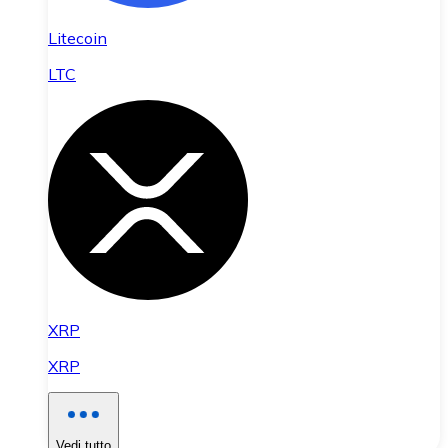
Litecoin
LTC
XRP
XRP
Vedi tutto