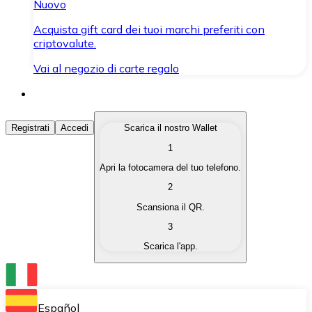
Nuovo
Acquista gift card dei tuoi marchi preferiti con
criptovalute.
Vai al negozio di carte regalo
Acquista Criptovalute
Registrati
Accedi
Scarica il nostro Wallet
1
Acquista le criptovalute che ti interessano in modo rapi
Apri la fotocamera del tuo telefono.
Vendi Criptovalute
2
Converti le tue criptovalute in valuta fiat quando ne ha
Scansiona il QR.
3
Scambia (Swap)
Scarica l'app.
Scambia una criptovaluta con un'altra istantaneamente
Wallet Bitnovo
Conserva le tue cripto in un Wallet self-custodial.
Español