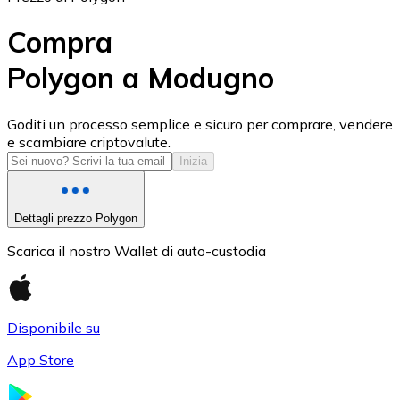
Compra
Polygon a Modugno
USD Coin
Goditi un processo semplice e sicuro per comprare, vendere
e scambiare criptovalute.
USDC
Inizia
Dettagli prezzo Polygon
Scarica il nostro Wallet di auto-custodia
Disponibile su
App Store
Litecoin