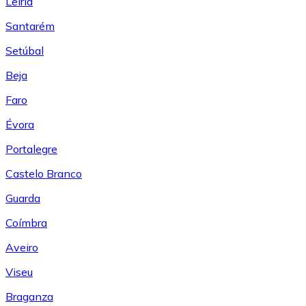
Leiría
Santarém
Setúbal
Beja
Faro
Évora
Portalegre
Castelo Branco
Guarda
Coímbra
Aveiro
Viseu
Braganza