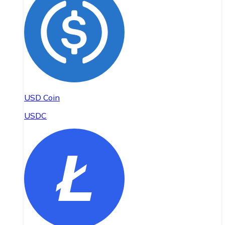
USD Coin
USDC