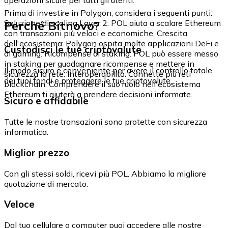
Prima di investire in Polygon, considera i seguenti punti:
Perché Bitnovo?
Soluzione di scaling Layer 2: POL aiuta a scalare Ethereum
con transazioni più veloci e economiche. Crescita
dell'ecosistema: Polygon ospita molte applicazioni DeFi e
Custodisci le tue criptovalute
di gaming. Ricompense di staking: POL può essere messo
in staking per guadagnare ricompense e mettere in
Il modo sicuro e conveniente per avere il controllo totale
sicurezza la rete. Interoperabilità: Connette più reti
dei tuoi fondi e proteggere le tue criptovalute.
blockchain. Comprendere il suo ruolo nell'ecosistema
Ethereum ti aiuterà a prendere decisioni informate.
Sicuro e affidabile
Tutte le nostre transazioni sono protette con sicurezza
informatica.
Miglior prezzo
Con gli stessi soldi, ricevi più POL. Abbiamo la migliore
quotazione di mercato.
Veloce
Dal tuo cellulare o computer puoi accedere alle nostre