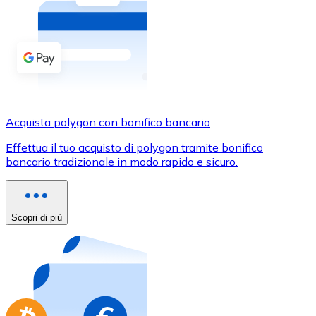
Acquista criptovalute in contanti e altri mezzi di pagam
Acquista con contanti
Bonifico SEPA
Aggiungi fondi al tuo conto Bitnovo o fai acquisti dirett
Acquista con bonifico bancario
Acquista polygon con bonifico bancario
Carta di credito / debito
Effettua il tuo acquisto di polygon tramite bonifico
Usa le carte Visa e Mastercard per acquistare criptovalut
bancario tradizionale in modo rapido e sicuro.
Acquista con carta
Negozio - Carte regalo
Scopri di più
Nuovo
Acquista gift card dei tuoi marchi preferiti con criptoval
Vai al negozio di carte regalo