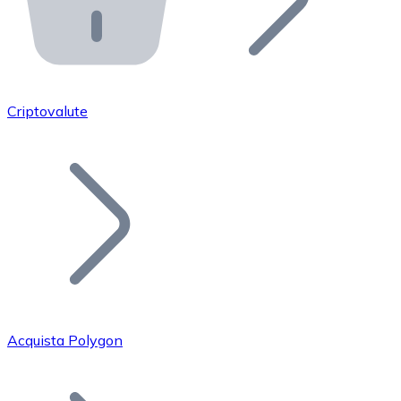
API Bitnovo
Integra la nostra API nel tuo ecosistema.
Diventa Rivenditore
Unisciti alla nostra rete di rivenditori e commercializza i
Criptovalute
Inserisci un Token
Aggiungi il token del tuo progetto al nostro servizio di
Acquista Polygon
Bitcoin