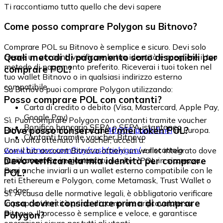
Ti raccontiamo tutto quello che devi sapere
Come posso comprare Polygon su Bitnovo?
Comprare POL su Bitnovo è semplice e sicuro. Devi solo
Quali metodi di pagamento sono disponibili per
creare un account, verificare la tua identità e scegliere il tuo
metodo di pagamento preferito. Riceverai i tuoi token nel
comprare POL?
tuo wallet Bitnovo o in qualsiasi indirizzo esterno
compatibile.
Su Bitnovo puoi comprare Polygon utilizzando:
Posso comprare POL con contanti?
Carta di credito o debito (Visa, Mastercard, Apple Pay,
Google Pay)
Sì. Puoi comprare Polygon con contanti tramite voucher
Bonifico bancario SEPA o SEPA istantaneo
Dove posso conservare i miei token POL?
Bitnovo, disponibili in più di
40.000 punti fisici
in Europa.
Contanti tramite voucher Bitnovo
Una volta ottenuto il voucher, accedi a:
www.bitnovo.com/buy/cash/polygon/
e riscattalo
Con il tuo account Bitnovo ottieni un wallet integrato dove
rapidamente e in sicurezza.
Devo verificare la mia identità per comprare
puoi conservare e gestire i tuoi token POL in sicurezza.
Puoi anche inviarli a un wallet esterno compatibile con le
POL?
reti Ethereum e Polygon, come Metamask, Trust Wallet o
Ledger.
Sì. A causa delle normative legali, è obbligatorio verificare
Cosa dovrei considerare prima di comprare
la propria identità prima di comprare criptovalute su
Bitnovo. Il processo è semplice e veloce, e garantisce
Polygon?
operazioni sicure per tutti gli utenti.