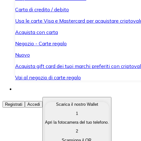
Carta di credito / debito
Usa le carte Visa e Mastercard per acquistare criptovalut
Acquista con carta
Negozio - Carte regalo
Nuovo
Acquista gift card dei tuoi marchi preferiti con criptoval
Vai al negozio di carte regalo
Acquista Criptovalute
Registrati
Accedi
Scarica il nostro Wallet
1
Acquista le criptovalute che ti interessano in modo rapi
Apri la fotocamera del tuo telefono.
Vendi Criptovalute
2
Converti le tue criptovalute in valuta fiat quando ne ha
Scansiona il QR.