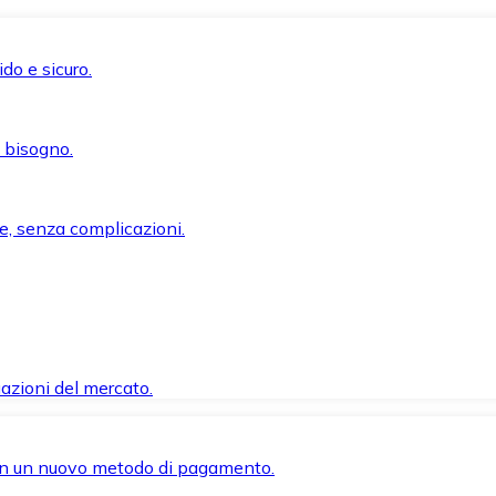
do e sicuro.
i bisogno.
e, senza complicazioni.
azioni del mercato.
 con un nuovo metodo di pagamento.