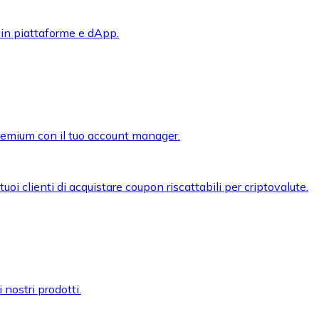
 in piattaforme e dApp.
premium con il tuo account manager.
oi clienti di acquistare coupon riscattabili per criptovalute.
 nostri prodotti.