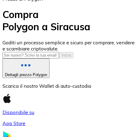
Compra
Polygon a Siracusa
USD Coin
Goditi un processo semplice e sicuro per comprare, vendere
e scambiare criptovalute.
USDC
Inizia
Dettagli prezzo Polygon
Scarica il nostro Wallet di auto-custodia
Disponibile su
App Store
Litecoin