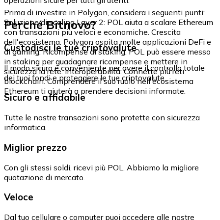
Prima di investire in Polygon, considera i seguenti punti:
Perché Bitnovo?
Soluzione di scaling Layer 2: POL aiuta a scalare Ethereum
con transazioni più veloci e economiche. Crescita
dell'ecosistema: Polygon ospita molte applicazioni DeFi e
Custodisci le tue criptovalute
di gaming. Ricompense di staking: POL può essere messo
in staking per guadagnare ricompense e mettere in
Il modo sicuro e conveniente per avere il controllo totale
sicurezza la rete. Interoperabilità: Connette più reti
dei tuoi fondi e proteggere le tue criptovalute.
blockchain. Comprendere il suo ruolo nell'ecosistema
Ethereum ti aiuterà a prendere decisioni informate.
Sicuro e affidabile
Tutte le nostre transazioni sono protette con sicurezza
informatica.
Miglior prezzo
Con gli stessi soldi, ricevi più POL. Abbiamo la migliore
quotazione di mercato.
Veloce
Dal tuo cellulare o computer puoi accedere alle nostre