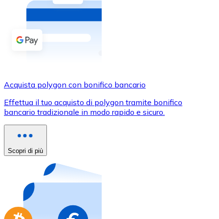
Acquista criptovalute in contanti e altri mezzi di pagam
Acquista con contanti
Bonifico SEPA
Aggiungi fondi al tuo conto Bitnovo o fai acquisti dirett
Acquista con bonifico bancario
Acquista polygon con bonifico bancario
Carta di credito / debito
Effettua il tuo acquisto di polygon tramite bonifico
Usa le carte Visa e Mastercard per acquistare criptovalut
bancario tradizionale in modo rapido e sicuro.
Acquista con carta
Negozio - Carte regalo
Scopri di più
Nuovo
Acquista gift card dei tuoi marchi preferiti con criptoval
Vai al negozio di carte regalo