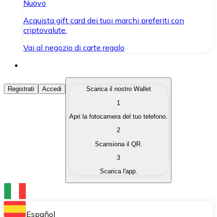
Nuovo
Acquista gift card dei tuoi marchi preferiti con
criptovalute.
Vai al negozio di carte regalo
Acquista Criptovalute
Registrati
Accedi
Scarica il nostro Wallet
1
Acquista le criptovalute che ti interessano in modo rapi
Apri la fotocamera del tuo telefono.
Vendi Criptovalute
2
Converti le tue criptovalute in valuta fiat quando ne ha
Scansiona il QR.
3
Scambia (Swap)
Scarica l'app.
Scambia una criptovaluta con un'altra istantaneamente
Wallet Bitnovo
Conserva le tue cripto in un Wallet self-custodial.
Español