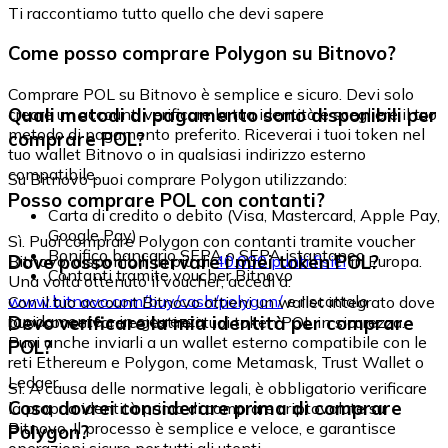
Ti raccontiamo tutto quello che devi sapere
Come posso comprare Polygon su Bitnovo?
Comprare POL su Bitnovo è semplice e sicuro. Devi solo
Quali metodi di pagamento sono disponibili per
creare un account, verificare la tua identità e scegliere il tuo
metodo di pagamento preferito. Riceverai i tuoi token nel
comprare POL?
tuo wallet Bitnovo o in qualsiasi indirizzo esterno
compatibile.
Su Bitnovo puoi comprare Polygon utilizzando:
Posso comprare POL con contanti?
Carta di credito o debito (Visa, Mastercard, Apple Pay,
Google Pay)
Sì. Puoi comprare Polygon con contanti tramite voucher
Bonifico bancario SEPA o SEPA istantaneo
Dove posso conservare i miei token POL?
Bitnovo, disponibili in più di
40.000 punti fisici
in Europa.
Contanti tramite voucher Bitnovo
Una volta ottenuto il voucher, accedi a:
www.bitnovo.com/buy/cash/polygon/
e riscattalo
Con il tuo account Bitnovo ottieni un wallet integrato dove
rapidamente e in sicurezza.
Devo verificare la mia identità per comprare
puoi conservare e gestire i tuoi token POL in sicurezza.
Puoi anche inviarli a un wallet esterno compatibile con le
POL?
reti Ethereum e Polygon, come Metamask, Trust Wallet o
Ledger.
Sì. A causa delle normative legali, è obbligatorio verificare
Cosa dovrei considerare prima di comprare
la propria identità prima di comprare criptovalute su
Bitnovo. Il processo è semplice e veloce, e garantisce
Polygon?
operazioni sicure per tutti gli utenti.