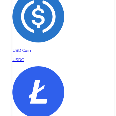
USD Coin
USDC