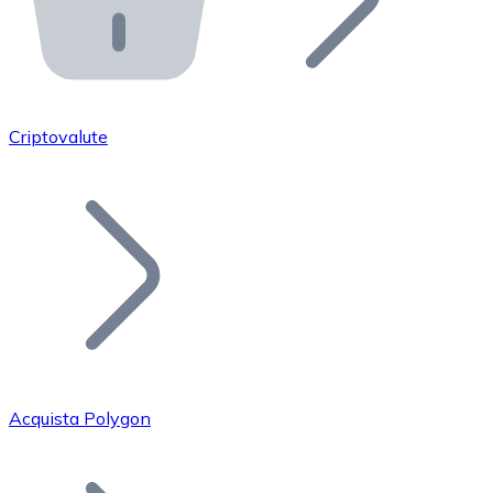
API Bitnovo
Integra la nostra API nel tuo ecosistema.
Diventa Rivenditore
Unisciti alla nostra rete di rivenditori e commercializza i
Criptovalute
Inserisci un Token
Aggiungi il token del tuo progetto al nostro servizio di
Acquista Polygon
Bitcoin