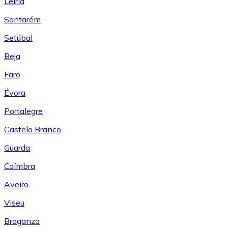
Leiría
Santarém
Setúbal
Beja
Faro
Évora
Portalegre
Castelo Branco
Guarda
Coímbra
Aveiro
Viseu
Braganza