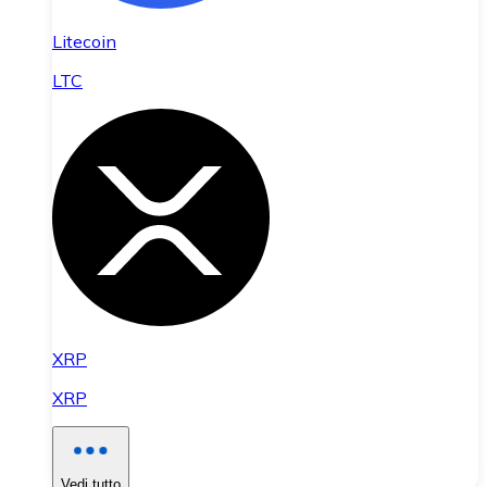
Litecoin
LTC
XRP
XRP
Vedi tutto