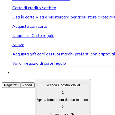
Carta di credito / debito
Usa le carte Visa e Mastercard per acquistare criptovalut
Acquista con carta
Negozio - Carte regalo
Nuovo
Acquista gift card dei tuoi marchi preferiti con criptoval
Vai al negozio di carte regalo
Acquista Criptovalute
Registrati
Accedi
Scarica il nostro Wallet
1
Acquista le criptovalute che ti interessano in modo rapi
Apri la fotocamera del tuo telefono.
Vendi Criptovalute
2
Converti le tue criptovalute in valuta fiat quando ne ha
Scansiona il QR.