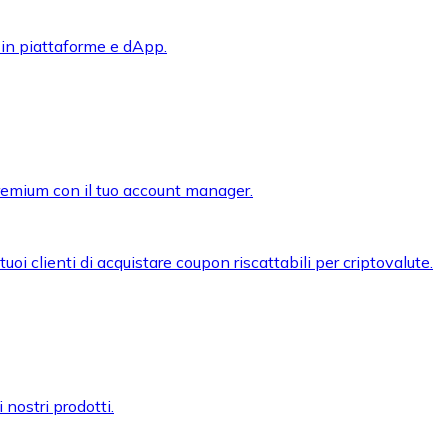
 in piattaforme e dApp.
premium con il tuo account manager.
oi clienti di acquistare coupon riscattabili per criptovalute.
 nostri prodotti.