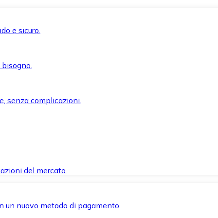
do e sicuro.
i bisogno.
e, senza complicazioni.
azioni del mercato.
 con un nuovo metodo di pagamento.