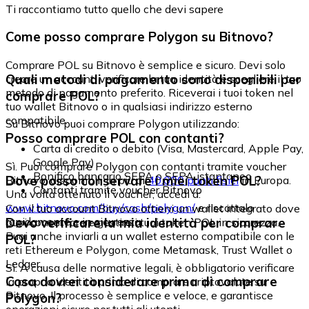
Ti raccontiamo tutto quello che devi sapere
Come posso comprare Polygon su Bitnovo?
Comprare POL su Bitnovo è semplice e sicuro. Devi solo
Quali metodi di pagamento sono disponibili per
creare un account, verificare la tua identità e scegliere il tuo
metodo di pagamento preferito. Riceverai i tuoi token nel
comprare POL?
tuo wallet Bitnovo o in qualsiasi indirizzo esterno
compatibile.
Su Bitnovo puoi comprare Polygon utilizzando:
Posso comprare POL con contanti?
Carta di credito o debito (Visa, Mastercard, Apple Pay,
Google Pay)
Sì. Puoi comprare Polygon con contanti tramite voucher
Bonifico bancario SEPA o SEPA istantaneo
Dove posso conservare i miei token POL?
Bitnovo, disponibili in più di
40.000 punti fisici
in Europa.
Contanti tramite voucher Bitnovo
Una volta ottenuto il voucher, accedi a:
www.bitnovo.com/buy/cash/polygon/
e riscattalo
Con il tuo account Bitnovo ottieni un wallet integrato dove
rapidamente e in sicurezza.
Devo verificare la mia identità per comprare
puoi conservare e gestire i tuoi token POL in sicurezza.
Puoi anche inviarli a un wallet esterno compatibile con le
POL?
reti Ethereum e Polygon, come Metamask, Trust Wallet o
Ledger.
Sì. A causa delle normative legali, è obbligatorio verificare
Cosa dovrei considerare prima di comprare
la propria identità prima di comprare criptovalute su
Bitnovo. Il processo è semplice e veloce, e garantisce
Polygon?
operazioni sicure per tutti gli utenti.