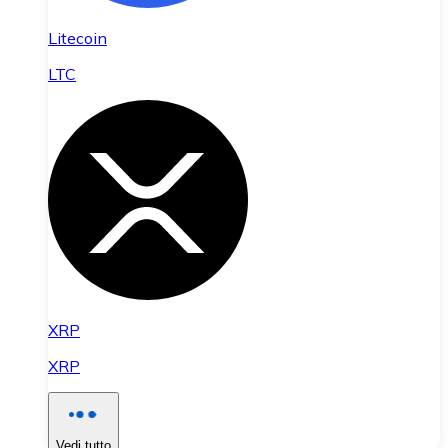
Litecoin
LTC
XRP
XRP
Vedi tutto