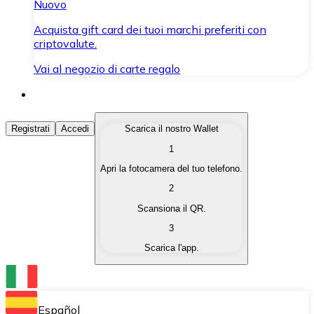
Nuovo
Acquista gift card dei tuoi marchi preferiti con
criptovalute.
Vai al negozio di carte regalo
Acquista Criptovalute
Registrati
Accedi
Scarica il nostro Wallet
1
Acquista le criptovalute che ti interessano in modo rapi
Apri la fotocamera del tuo telefono.
Vendi Criptovalute
2
Converti le tue criptovalute in valuta fiat quando ne ha
Scansiona il QR.
3
Scambia (Swap)
Scarica l'app.
Scambia una criptovaluta con un'altra istantaneamente
Wallet Bitnovo
Conserva le tue cripto in un Wallet self-custodial.
Español