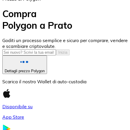
Compra
Polygon a Prato
USD Coin
Goditi un processo semplice e sicuro per comprare, vendere
e scambiare criptovalute.
USDC
Inizia
Dettagli prezzo Polygon
Scarica il nostro Wallet di auto-custodia
Disponibile su
App Store
Litecoin