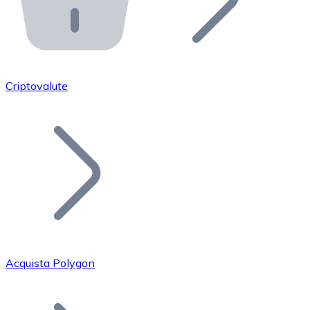
API Bitnovo
Integra la nostra API nel tuo ecosistema.
Diventa Rivenditore
Unisciti alla nostra rete di rivenditori e commercializza i
Criptovalute
Inserisci un Token
Aggiungi il token del tuo progetto al nostro servizio di
Acquista Polygon
Bitcoin