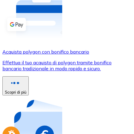
Acquista criptovalute in contanti e altri mezzi di pagam
Acquista con contanti
Bonifico SEPA
Aggiungi fondi al tuo conto Bitnovo o fai acquisti dirett
Acquista con bonifico bancario
Acquista polygon con bonifico bancario
Carta di credito / debito
Effettua il tuo acquisto di polygon tramite bonifico
Usa le carte Visa e Mastercard per acquistare criptovalut
bancario tradizionale in modo rapido e sicuro.
Acquista con carta
Negozio - Carte regalo
Scopri di più
Nuovo
Acquista gift card dei tuoi marchi preferiti con criptoval
Vai al negozio di carte regalo