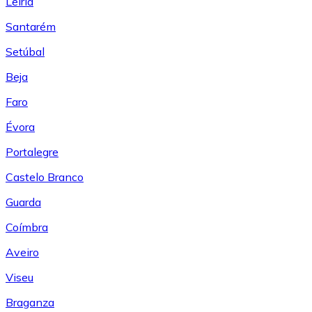
Leiría
Santarém
Setúbal
Beja
Faro
Évora
Portalegre
Castelo Branco
Guarda
Coímbra
Aveiro
Viseu
Braganza