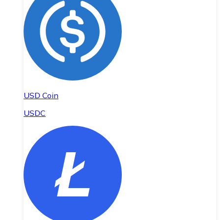
USD Coin
USDC