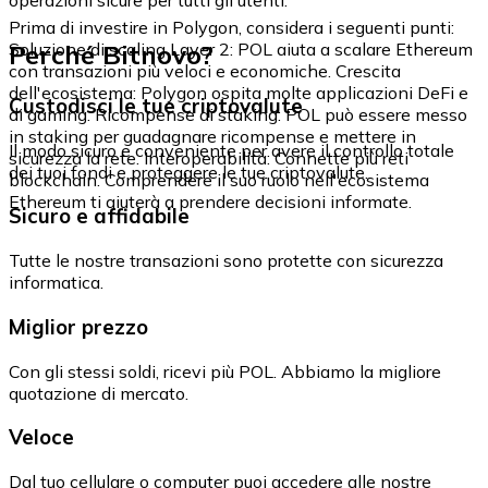
Prima di investire in Polygon, considera i seguenti punti:
Perché Bitnovo?
Soluzione di scaling Layer 2: POL aiuta a scalare Ethereum
con transazioni più veloci e economiche. Crescita
dell'ecosistema: Polygon ospita molte applicazioni DeFi e
Custodisci le tue criptovalute
di gaming. Ricompense di staking: POL può essere messo
in staking per guadagnare ricompense e mettere in
Il modo sicuro e conveniente per avere il controllo totale
sicurezza la rete. Interoperabilità: Connette più reti
dei tuoi fondi e proteggere le tue criptovalute.
blockchain. Comprendere il suo ruolo nell'ecosistema
Ethereum ti aiuterà a prendere decisioni informate.
Sicuro e affidabile
Tutte le nostre transazioni sono protette con sicurezza
informatica.
Miglior prezzo
Con gli stessi soldi, ricevi più POL. Abbiamo la migliore
quotazione di mercato.
Veloce
Dal tuo cellulare o computer puoi accedere alle nostre