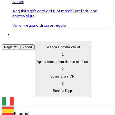
Nuovo
Acquista gift card dei tuoi marchi preferiti con
criptovalute.
Vai al negozio di carte regalo
Acquista Criptovalute
Registrati
Accedi
Scarica il nostro Wallet
1
Acquista le criptovalute che ti interessano in modo rapi
Apri la fotocamera del tuo telefono.
Vendi Criptovalute
2
Converti le tue criptovalute in valuta fiat quando ne ha
Scansiona il QR.
3
Scambia (Swap)
Scarica l'app.
Scambia una criptovaluta con un'altra istantaneamente
Wallet Bitnovo
Conserva le tue cripto in un Wallet self-custodial.
Español