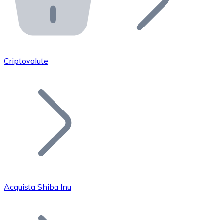
API Bitnovo
Integra la nostra API nel tuo ecosistema.
Diventa Rivenditore
Unisciti alla nostra rete di rivenditori e commercializza i
Criptovalute
Inserisci un Token
Aggiungi il token del tuo progetto al nostro servizio di
Acquista Shiba Inu
Bitcoin