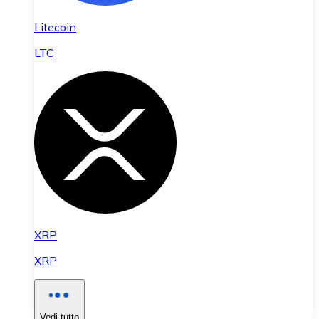
Litecoin
LTC
XRP
XRP
Vedi tutto