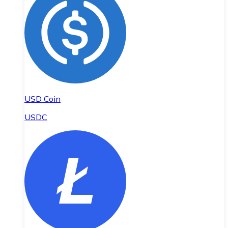
USD Coin
USDC