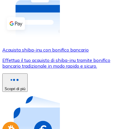
Acquista criptovalute in contanti e altri mezzi di pagam
Acquista con contanti
Bonifico SEPA
Aggiungi fondi al tuo conto Bitnovo o fai acquisti dirett
Acquista con bonifico bancario
Acquista shiba-inu con bonifico bancario
Carta di credito / debito
Effettua il tuo acquisto di shiba-inu tramite bonifico
Usa le carte Visa e Mastercard per acquistare criptovalut
bancario tradizionale in modo rapido e sicuro.
Acquista con carta
Negozio - Carte regalo
Scopri di più
Nuovo
Acquista gift card dei tuoi marchi preferiti con criptoval
Vai al negozio di carte regalo