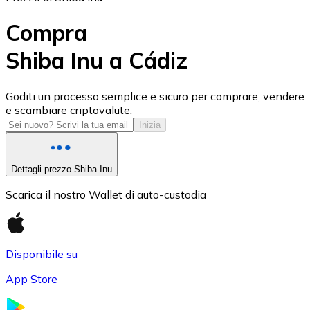
Compra
Shiba Inu a Cádiz
USD Coin
Goditi un processo semplice e sicuro per comprare, vendere
e scambiare criptovalute.
USDC
Inizia
Dettagli prezzo Shiba Inu
Scarica il nostro Wallet di auto-custodia
Disponibile su
App Store
Litecoin