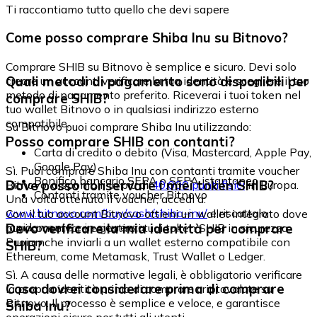
Ti raccontiamo tutto quello che devi sapere
Come posso comprare Shiba Inu su Bitnovo?
Comprare SHIB su Bitnovo è semplice e sicuro. Devi solo
Quali metodi di pagamento sono disponibili per
creare un account, verificare la tua identità e scegliere il tuo
metodo di pagamento preferito. Riceverai i tuoi token nel
comprare SHIB?
tuo wallet Bitnovo o in qualsiasi indirizzo esterno
compatibile.
Su Bitnovo puoi comprare Shiba Inu utilizzando:
Posso comprare SHIB con contanti?
Carta di credito o debito (Visa, Mastercard, Apple Pay,
Google Pay)
Sì. Puoi comprare Shiba Inu con contanti tramite voucher
Bonifico bancario SEPA o SEPA istantaneo
Dove posso conservare i miei token SHIB?
Bitnovo, disponibili in più di
40.000 punti fisici
in Europa.
Contanti tramite voucher Bitnovo
Una volta ottenuto il voucher, accedi a:
www.bitnovo.com/buy/cash/shiba-inu/
e riscattalo
Con il tuo account Bitnovo ottieni un wallet integrato dove
rapidamente e in sicurezza.
Devo verificare la mia identità per comprare
puoi conservare e gestire i tuoi token SHIB in sicurezza.
Puoi anche inviarli a un wallet esterno compatibile con
SHIB?
Ethereum, come Metamask, Trust Wallet o Ledger.
Sì. A causa delle normative legali, è obbligatorio verificare
Cosa dovrei considerare prima di comprare
la propria identità prima di comprare criptovalute su
Bitnovo. Il processo è semplice e veloce, e garantisce
Shiba Inu?
operazioni sicure per tutti gli utenti.