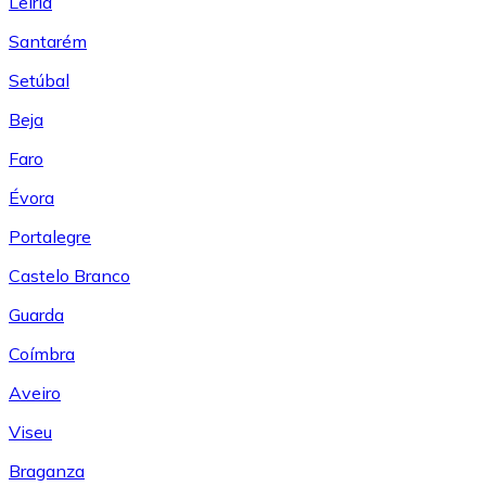
Leiría
Santarém
Setúbal
Beja
Faro
Évora
Portalegre
Castelo Branco
Guarda
Coímbra
Aveiro
Viseu
Braganza