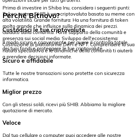
Prima di investire in Shiba Inu, considera i seguenti punti:
Perché Bitnovo?
Token meme: SHIB è una criptovaluta basata su meme con
alta volatilità. Grande fornitura: Ha una fornitura di token
molto grande che influisce sulla dinamica dei prezzi.
Custodisci le tue criptovalute
Guidato dalla comunità: Forte supporto della comunità e
presenza sui social media. Sviluppo dell'ecosistema:
Il modo sicuro e conveniente per avere il controllo totale
Costruzione di piattaforme DeFi e NFT. Comprendere la sua
dei tuoi fondi e proteggere le tue criptovalute.
natura speculativa e le dinamiche della comunità ti aiuterà
a prendere decisioni informate.
Sicuro e affidabile
Tutte le nostre transazioni sono protette con sicurezza
informatica.
Miglior prezzo
Con gli stessi soldi, ricevi più SHIB. Abbiamo la migliore
quotazione di mercato.
Veloce
Dal tuo cellulare o computer puoi accedere alle nostre