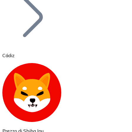
BTC
Cádiz
Ethereum
ETH
Prezzo di Shiba Inu