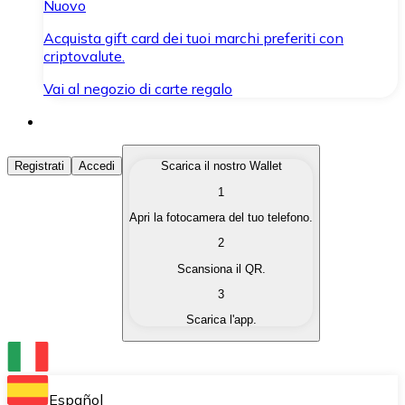
Nuovo
Acquista gift card dei tuoi marchi preferiti con
criptovalute.
Vai al negozio di carte regalo
Acquista Criptovalute
Registrati
Accedi
Scarica il nostro Wallet
1
Acquista le criptovalute che ti interessano in modo rapi
Apri la fotocamera del tuo telefono.
Vendi Criptovalute
2
Converti le tue criptovalute in valuta fiat quando ne ha
Scansiona il QR.
3
Scambia (Swap)
Scarica l'app.
Scambia una criptovaluta con un'altra istantaneamente
Wallet Bitnovo
Conserva le tue cripto in un Wallet self-custodial.
Español