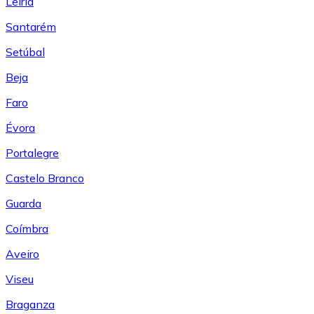
Leiría
Santarém
Setúbal
Beja
Faro
Évora
Portalegre
Castelo Branco
Guarda
Coímbra
Aveiro
Viseu
Braganza