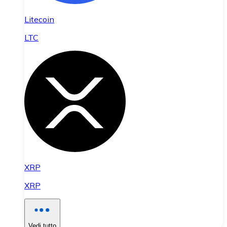
Litecoin
LTC
XRP
XRP
Vedi tutto