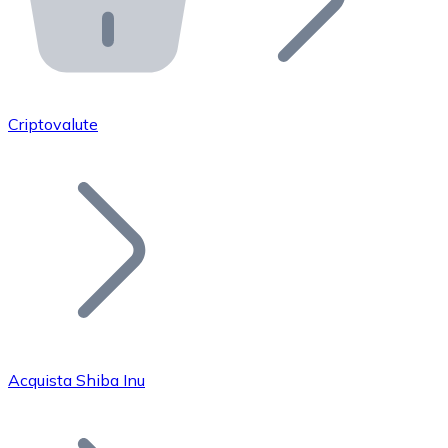
API Bitnovo
Integra la nostra API nel tuo ecosistema.
Diventa Rivenditore
Unisciti alla nostra rete di rivenditori e commercializza i
Criptovalute
Inserisci un Token
Aggiungi il token del tuo progetto al nostro servizio di
Acquista Shiba Inu
Bitcoin