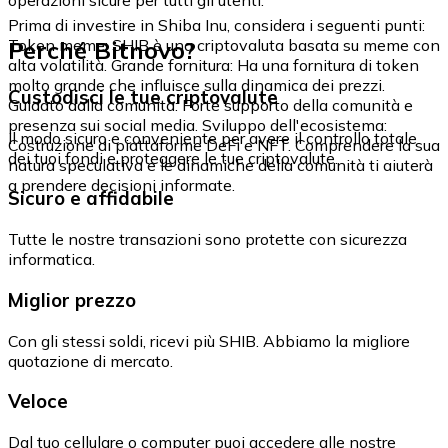
Prima di investire in Shiba Inu, considera i seguenti punti:
Perché Bitnovo?
Token meme: SHIB è una criptovaluta basata su meme con
alta volatilità. Grande fornitura: Ha una fornitura di token
molto grande che influisce sulla dinamica dei prezzi.
Custodisci le tue criptovalute
Guidato dalla comunità: Forte supporto della comunità e
presenza sui social media. Sviluppo dell'ecosistema:
Il modo sicuro e conveniente per avere il controllo totale
Costruzione di piattaforme DeFi e NFT. Comprendere la sua
dei tuoi fondi e proteggere le tue criptovalute.
natura speculativa e le dinamiche della comunità ti aiuterà
a prendere decisioni informate.
Sicuro e affidabile
Tutte le nostre transazioni sono protette con sicurezza
informatica.
Miglior prezzo
Con gli stessi soldi, ricevi più SHIB. Abbiamo la migliore
quotazione di mercato.
Veloce
Dal tuo cellulare o computer puoi accedere alle nostre