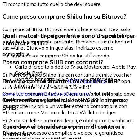
Ti raccontiamo tutto quello che devi sapere
Come posso comprare Shiba Inu su Bitnovo?
Comprare SHIB su Bitnovo è semplice e sicuro. Devi solo
Quali metodi di pagamento sono disponibili per
creare un account, verificare la tua identità e scegliere il tuo
metodo di pagamento preferito. Riceverai i tuoi token nel
comprare SHIB?
tuo wallet Bitnovo o in qualsiasi indirizzo esterno
compatibile.
Su Bitnovo puoi comprare Shiba Inu utilizzando:
Posso comprare SHIB con contanti?
Carta di credito o debito (Visa, Mastercard, Apple Pay,
Google Pay)
Sì. Puoi comprare Shiba Inu con contanti tramite voucher
Bonifico bancario SEPA o SEPA istantaneo
Dove posso conservare i miei token SHIB?
Bitnovo, disponibili in più di
40.000 punti fisici
in Europa.
Contanti tramite voucher Bitnovo
Una volta ottenuto il voucher, accedi a:
www.bitnovo.com/buy/cash/shiba-inu/
e riscattalo
Con il tuo account Bitnovo ottieni un wallet integrato dove
rapidamente e in sicurezza.
Devo verificare la mia identità per comprare
puoi conservare e gestire i tuoi token SHIB in sicurezza.
Puoi anche inviarli a un wallet esterno compatibile con
SHIB?
Ethereum, come Metamask, Trust Wallet o Ledger.
Sì. A causa delle normative legali, è obbligatorio verificare
Cosa dovrei considerare prima di comprare
la propria identità prima di comprare criptovalute su
Bitnovo. Il processo è semplice e veloce, e garantisce
Shiba Inu?
operazioni sicure per tutti gli utenti.