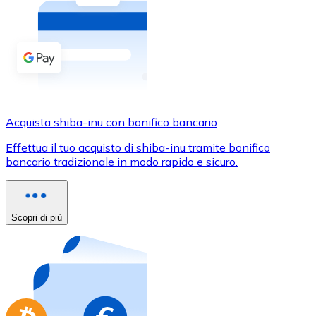
Acquista criptovalute in contanti e altri mezzi di pagam
Acquista con contanti
Bonifico SEPA
Aggiungi fondi al tuo conto Bitnovo o fai acquisti dirett
Acquista con bonifico bancario
Acquista shiba-inu con bonifico bancario
Carta di credito / debito
Effettua il tuo acquisto di shiba-inu tramite bonifico
Usa le carte Visa e Mastercard per acquistare criptovalut
bancario tradizionale in modo rapido e sicuro.
Acquista con carta
Negozio - Carte regalo
Scopri di più
Nuovo
Acquista gift card dei tuoi marchi preferiti con criptoval
Vai al negozio di carte regalo