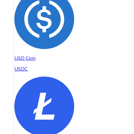
USD Coin
USDC