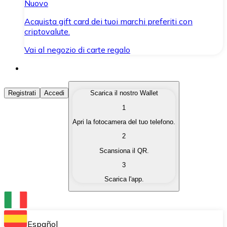
Nuovo
Acquista gift card dei tuoi marchi preferiti con
criptovalute.
Vai al negozio di carte regalo
Acquista Criptovalute
Registrati
Accedi
Scarica il nostro Wallet
1
Acquista le criptovalute che ti interessano in modo rapi
Apri la fotocamera del tuo telefono.
Vendi Criptovalute
2
Converti le tue criptovalute in valuta fiat quando ne ha
Scansiona il QR.
3
Scambia (Swap)
Scarica l'app.
Scambia una criptovaluta con un'altra istantaneamente
Wallet Bitnovo
Conserva le tue cripto in un Wallet self-custodial.
Español