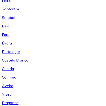
Leiría
Santarém
Setúbal
Beja
Faro
Évora
Portalegre
Castelo Branco
Guarda
Coímbra
Aveiro
Viseu
Braganza