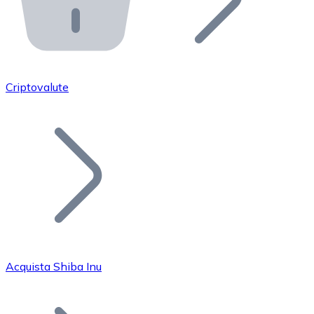
API Bitnovo
Integra la nostra API nel tuo ecosistema.
Diventa Rivenditore
Unisciti alla nostra rete di rivenditori e commercializza i
Criptovalute
Inserisci un Token
Aggiungi il token del tuo progetto al nostro servizio di
Acquista Shiba Inu
Bitcoin