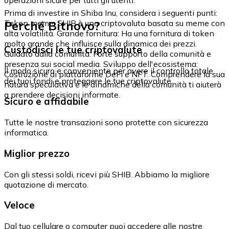
Prima di investire in Shiba Inu, considera i seguenti punti:
Perché Bitnovo?
Token meme: SHIB è una criptovaluta basata su meme con
alta volatilità. Grande fornitura: Ha una fornitura di token
molto grande che influisce sulla dinamica dei prezzi.
Custodisci le tue criptovalute
Guidato dalla comunità: Forte supporto della comunità e
presenza sui social media. Sviluppo dell'ecosistema:
Il modo sicuro e conveniente per avere il controllo totale
Costruzione di piattaforme DeFi e NFT. Comprendere la sua
dei tuoi fondi e proteggere le tue criptovalute.
natura speculativa e le dinamiche della comunità ti aiuterà
a prendere decisioni informate.
Sicuro e affidabile
Tutte le nostre transazioni sono protette con sicurezza
informatica.
Miglior prezzo
Con gli stessi soldi, ricevi più SHIB. Abbiamo la migliore
quotazione di mercato.
Veloce
Dal tuo cellulare o computer puoi accedere alle nostre