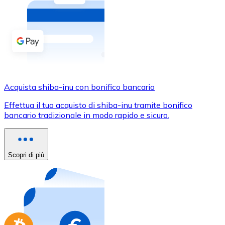
Acquista criptovalute in contanti e altri mezzi di pagam
Acquista con contanti
Bonifico SEPA
Aggiungi fondi al tuo conto Bitnovo o fai acquisti dirett
Acquista con bonifico bancario
Acquista shiba-inu con bonifico bancario
Carta di credito / debito
Effettua il tuo acquisto di shiba-inu tramite bonifico
Usa le carte Visa e Mastercard per acquistare criptovalut
bancario tradizionale in modo rapido e sicuro.
Acquista con carta
Negozio - Carte regalo
Scopri di più
Nuovo
Acquista gift card dei tuoi marchi preferiti con criptoval
Vai al negozio di carte regalo