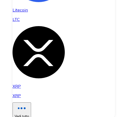
Litecoin
LTC
XRP
XRP
Vedi tutto