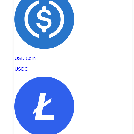
USD Coin
USDC