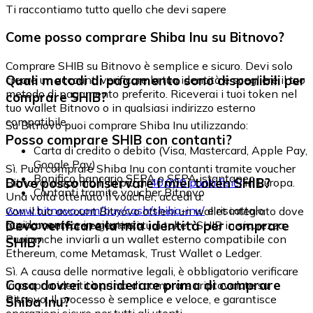
Ti raccontiamo tutto quello che devi sapere
Come posso comprare Shiba Inu su Bitnovo?
Comprare SHIB su Bitnovo è semplice e sicuro. Devi solo
Quali metodi di pagamento sono disponibili per
creare un account, verificare la tua identità e scegliere il tuo
metodo di pagamento preferito. Riceverai i tuoi token nel
comprare SHIB?
tuo wallet Bitnovo o in qualsiasi indirizzo esterno
compatibile.
Su Bitnovo puoi comprare Shiba Inu utilizzando:
Posso comprare SHIB con contanti?
Carta di credito o debito (Visa, Mastercard, Apple Pay,
Google Pay)
Sì. Puoi comprare Shiba Inu con contanti tramite voucher
Bonifico bancario SEPA o SEPA istantaneo
Dove posso conservare i miei token SHIB?
Bitnovo, disponibili in più di
40.000 punti fisici
in Europa.
Contanti tramite voucher Bitnovo
Una volta ottenuto il voucher, accedi a:
www.bitnovo.com/buy/cash/shiba-inu/
e riscattalo
Con il tuo account Bitnovo ottieni un wallet integrato dove
rapidamente e in sicurezza.
Devo verificare la mia identità per comprare
puoi conservare e gestire i tuoi token SHIB in sicurezza.
Puoi anche inviarli a un wallet esterno compatibile con
SHIB?
Ethereum, come Metamask, Trust Wallet o Ledger.
Sì. A causa delle normative legali, è obbligatorio verificare
Cosa dovrei considerare prima di comprare
la propria identità prima di comprare criptovalute su
Bitnovo. Il processo è semplice e veloce, e garantisce
Shiba Inu?
operazioni sicure per tutti gli utenti.