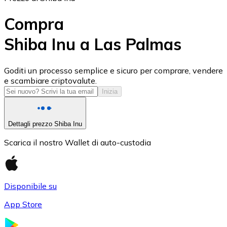
Compra
Shiba Inu a Las Palmas
USD Coin
Goditi un processo semplice e sicuro per comprare, vendere
e scambiare criptovalute.
USDC
Inizia
Dettagli prezzo Shiba Inu
Scarica il nostro Wallet di auto-custodia
Disponibile su
App Store
Litecoin