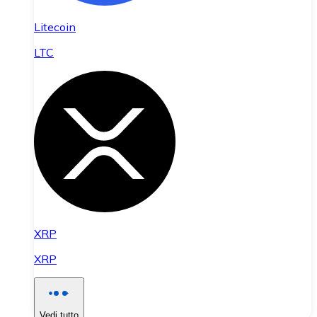
Litecoin
LTC
XRP
XRP
Vedi tutto