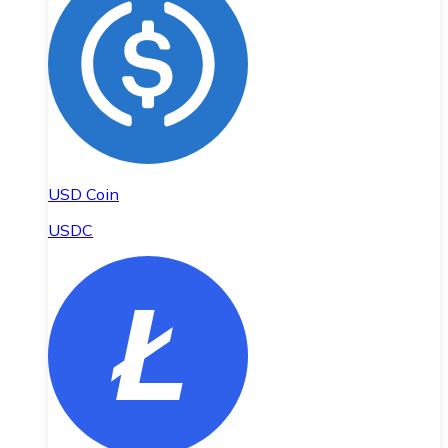
USD Coin
USDC