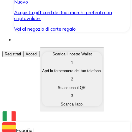
Nuovo
Acquista gift card dei tuoi marchi preferiti con
criptovalute.
Vai al negozio di carte regalo
Acquista Criptovalute
Registrati
Accedi
Scarica il nostro Wallet
1
Acquista le criptovalute che ti interessano in modo rapi
Apri la fotocamera del tuo telefono.
Vendi Criptovalute
2
Converti le tue criptovalute in valuta fiat quando ne ha
Scansiona il QR.
3
Scambia (Swap)
Scarica l'app.
Scambia una criptovaluta con un'altra istantaneamente
Wallet Bitnovo
Conserva le tue cripto in un Wallet self-custodial.
Español