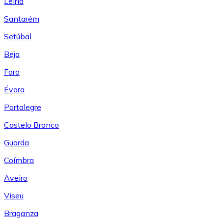
Leiría
Santarém
Setúbal
Beja
Faro
Évora
Portalegre
Castelo Branco
Guarda
Coímbra
Aveiro
Viseu
Braganza