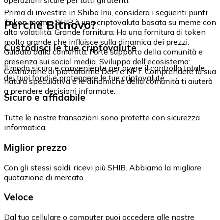
Prima di investire in Shiba Inu, considera i seguenti punti:
Perché Bitnovo?
Token meme: SHIB è una criptovaluta basata su meme con
alta volatilità. Grande fornitura: Ha una fornitura di token
molto grande che influisce sulla dinamica dei prezzi.
Custodisci le tue criptovalute
Guidato dalla comunità: Forte supporto della comunità e
presenza sui social media. Sviluppo dell'ecosistema:
Il modo sicuro e conveniente per avere il controllo totale
Costruzione di piattaforme DeFi e NFT. Comprendere la sua
dei tuoi fondi e proteggere le tue criptovalute.
natura speculativa e le dinamiche della comunità ti aiuterà
a prendere decisioni informate.
Sicuro e affidabile
Tutte le nostre transazioni sono protette con sicurezza
informatica.
Miglior prezzo
Con gli stessi soldi, ricevi più SHIB. Abbiamo la migliore
quotazione di mercato.
Veloce
Dal tuo cellulare o computer puoi accedere alle nostre