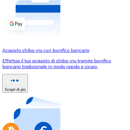
Acquista criptovalute in contanti e altri mezzi di pagam
Acquista con contanti
Bonifico SEPA
Aggiungi fondi al tuo conto Bitnovo o fai acquisti dirett
Acquista con bonifico bancario
Acquista shiba-inu con bonifico bancario
Carta di credito / debito
Effettua il tuo acquisto di shiba-inu tramite bonifico
Usa le carte Visa e Mastercard per acquistare criptovalut
bancario tradizionale in modo rapido e sicuro.
Acquista con carta
Negozio - Carte regalo
Scopri di più
Nuovo
Acquista gift card dei tuoi marchi preferiti con criptoval
Vai al negozio di carte regalo