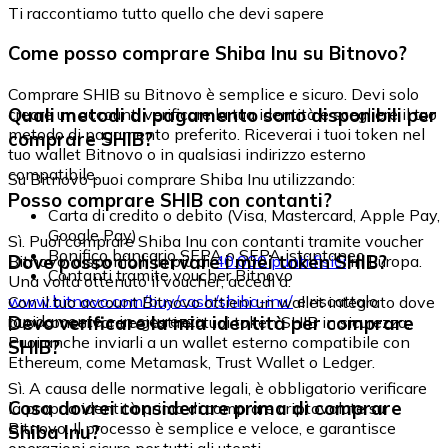
Ti raccontiamo tutto quello che devi sapere
Come posso comprare Shiba Inu su Bitnovo?
Comprare SHIB su Bitnovo è semplice e sicuro. Devi solo
Quali metodi di pagamento sono disponibili per
creare un account, verificare la tua identità e scegliere il tuo
metodo di pagamento preferito. Riceverai i tuoi token nel
comprare SHIB?
tuo wallet Bitnovo o in qualsiasi indirizzo esterno
compatibile.
Su Bitnovo puoi comprare Shiba Inu utilizzando:
Posso comprare SHIB con contanti?
Carta di credito o debito (Visa, Mastercard, Apple Pay,
Google Pay)
Sì. Puoi comprare Shiba Inu con contanti tramite voucher
Bonifico bancario SEPA o SEPA istantaneo
Dove posso conservare i miei token SHIB?
Bitnovo, disponibili in più di
40.000 punti fisici
in Europa.
Contanti tramite voucher Bitnovo
Una volta ottenuto il voucher, accedi a:
www.bitnovo.com/buy/cash/shiba-inu/
e riscattalo
Con il tuo account Bitnovo ottieni un wallet integrato dove
rapidamente e in sicurezza.
Devo verificare la mia identità per comprare
puoi conservare e gestire i tuoi token SHIB in sicurezza.
Puoi anche inviarli a un wallet esterno compatibile con
SHIB?
Ethereum, come Metamask, Trust Wallet o Ledger.
Sì. A causa delle normative legali, è obbligatorio verificare
Cosa dovrei considerare prima di comprare
la propria identità prima di comprare criptovalute su
Bitnovo. Il processo è semplice e veloce, e garantisce
Shiba Inu?
operazioni sicure per tutti gli utenti.