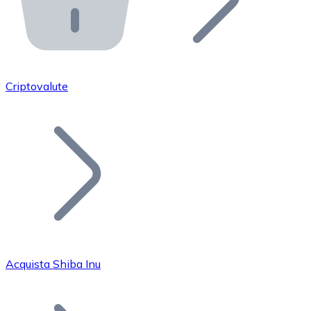
API Bitnovo
Integra la nostra API nel tuo ecosistema.
Diventa Rivenditore
Unisciti alla nostra rete di rivenditori e commercializza i
Criptovalute
Inserisci un Token
Aggiungi il token del tuo progetto al nostro servizio di
Acquista Shiba Inu
Bitcoin