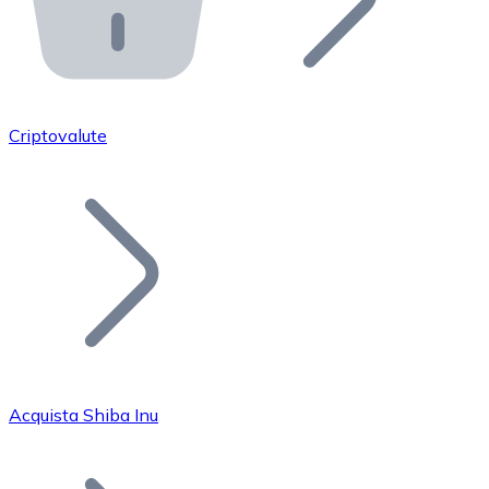
API Bitnovo
Integra la nostra API nel tuo ecosistema.
Diventa Rivenditore
Unisciti alla nostra rete di rivenditori e commercializza i
Criptovalute
Inserisci un Token
Aggiungi il token del tuo progetto al nostro servizio di
Acquista Shiba Inu
Bitcoin