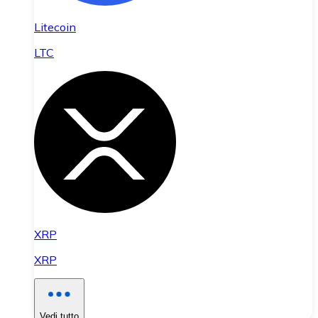
Litecoin
LTC
XRP
XRP
Vedi tutto