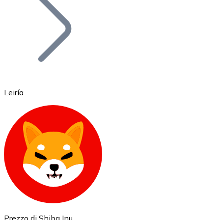
BTC
Leiría
Ethereum
ETH
Prezzo di Shiba Inu