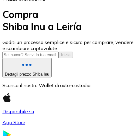
Compra
Shiba Inu a Leiría
USD Coin
Goditi un processo semplice e sicuro per comprare, vendere
e scambiare criptovalute.
USDC
Inizia
Dettagli prezzo Shiba Inu
Scarica il nostro Wallet di auto-custodia
Disponibile su
App Store
Litecoin