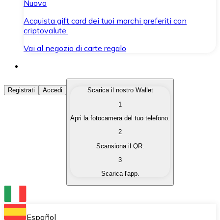
Nuovo
Acquista gift card dei tuoi marchi preferiti con
criptovalute.
Vai al negozio di carte regalo
Acquista Criptovalute
Registrati
Accedi
Scarica il nostro Wallet
1
Acquista le criptovalute che ti interessano in modo rapi
Apri la fotocamera del tuo telefono.
Vendi Criptovalute
2
Converti le tue criptovalute in valuta fiat quando ne ha
Scansiona il QR.
3
Scambia (Swap)
Scarica l'app.
Scambia una criptovaluta con un'altra istantaneamente
Wallet Bitnovo
Conserva le tue cripto in un Wallet self-custodial.
Español