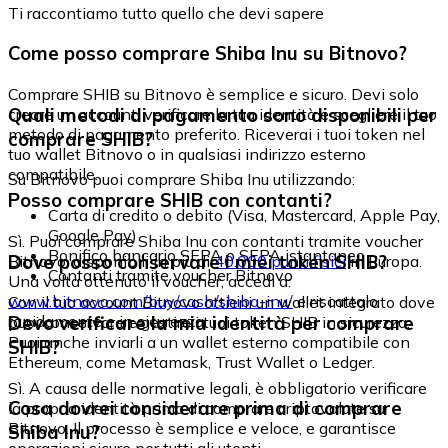
Ti raccontiamo tutto quello che devi sapere
Come posso comprare Shiba Inu su Bitnovo?
Comprare SHIB su Bitnovo è semplice e sicuro. Devi solo
Quali metodi di pagamento sono disponibili per
creare un account, verificare la tua identità e scegliere il tuo
metodo di pagamento preferito. Riceverai i tuoi token nel
comprare SHIB?
tuo wallet Bitnovo o in qualsiasi indirizzo esterno
compatibile.
Su Bitnovo puoi comprare Shiba Inu utilizzando:
Posso comprare SHIB con contanti?
Carta di credito o debito (Visa, Mastercard, Apple Pay,
Google Pay)
Sì. Puoi comprare Shiba Inu con contanti tramite voucher
Bonifico bancario SEPA o SEPA istantaneo
Dove posso conservare i miei token SHIB?
Bitnovo, disponibili in più di
40.000 punti fisici
in Europa.
Contanti tramite voucher Bitnovo
Una volta ottenuto il voucher, accedi a:
www.bitnovo.com/buy/cash/shiba-inu/
e riscattalo
Con il tuo account Bitnovo ottieni un wallet integrato dove
rapidamente e in sicurezza.
Devo verificare la mia identità per comprare
puoi conservare e gestire i tuoi token SHIB in sicurezza.
Puoi anche inviarli a un wallet esterno compatibile con
SHIB?
Ethereum, come Metamask, Trust Wallet o Ledger.
Sì. A causa delle normative legali, è obbligatorio verificare
Cosa dovrei considerare prima di comprare
la propria identità prima di comprare criptovalute su
Bitnovo. Il processo è semplice e veloce, e garantisce
Shiba Inu?
operazioni sicure per tutti gli utenti.