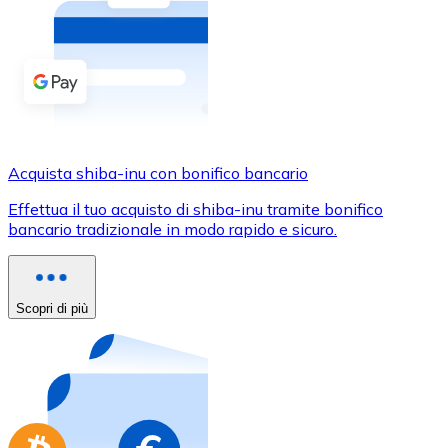
Acquista criptovalute in contanti e altri mezzi di pagam
Acquista con contanti
Bonifico SEPA
Aggiungi fondi al tuo conto Bitnovo o fai acquisti dirett
Acquista con bonifico bancario
Acquista shiba-inu con bonifico bancario
Carta di credito / debito
Effettua il tuo acquisto di shiba-inu tramite bonifico
Usa le carte Visa e Mastercard per acquistare criptovalut
bancario tradizionale in modo rapido e sicuro.
Acquista con carta
Negozio - Carte regalo
Scopri di più
Nuovo
Acquista gift card dei tuoi marchi preferiti con criptoval
Vai al negozio di carte regalo