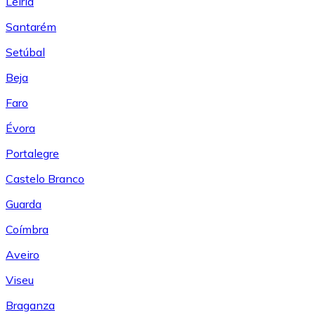
Leiría
Santarém
Setúbal
Beja
Faro
Évora
Portalegre
Castelo Branco
Guarda
Coímbra
Aveiro
Viseu
Braganza