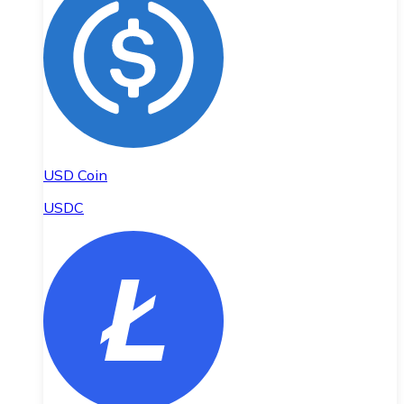
USD Coin
USDC