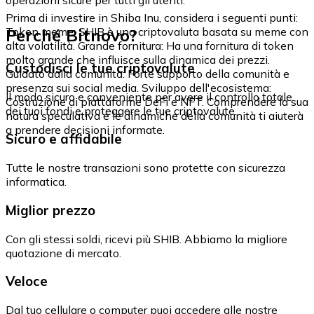
Prima di investire in Shiba Inu, considera i seguenti punti:
Perché Bitnovo?
Token meme: SHIB è una criptovaluta basata su meme con
alta volatilità. Grande fornitura: Ha una fornitura di token
molto grande che influisce sulla dinamica dei prezzi.
Custodisci le tue criptovalute
Guidato dalla comunità: Forte supporto della comunità e
presenza sui social media. Sviluppo dell'ecosistema:
Il modo sicuro e conveniente per avere il controllo totale
Costruzione di piattaforme DeFi e NFT. Comprendere la sua
dei tuoi fondi e proteggere le tue criptovalute.
natura speculativa e le dinamiche della comunità ti aiuterà
a prendere decisioni informate.
Sicuro e affidabile
Tutte le nostre transazioni sono protette con sicurezza
informatica.
Miglior prezzo
Con gli stessi soldi, ricevi più SHIB. Abbiamo la migliore
quotazione di mercato.
Veloce
Dal tuo cellulare o computer puoi accedere alle nostre