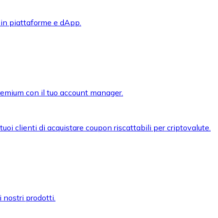
 in piattaforme e dApp.
premium con il tuo account manager.
oi clienti di acquistare coupon riscattabili per criptovalute.
 nostri prodotti.