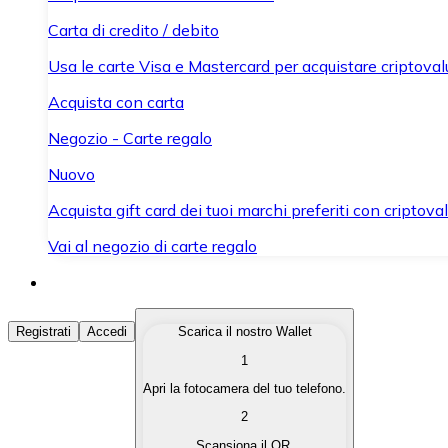
Carta di credito / debito
Usa le carte Visa e Mastercard per acquistare criptovalut
Acquista con carta
Negozio - Carte regalo
Nuovo
Acquista gift card dei tuoi marchi preferiti con criptoval
Vai al negozio di carte regalo
Acquista Criptovalute
Registrati
Accedi
Scarica il nostro Wallet
1
Acquista le criptovalute che ti interessano in modo rapi
Apri la fotocamera del tuo telefono.
Vendi Criptovalute
2
Converti le tue criptovalute in valuta fiat quando ne ha
Scansiona il QR.