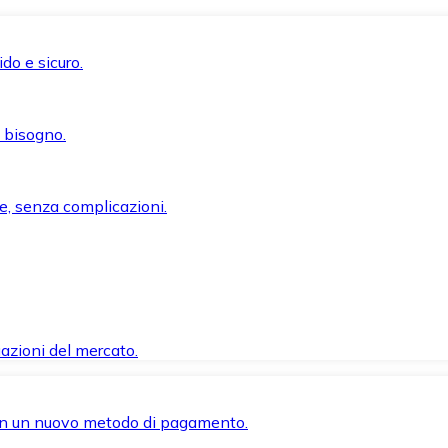
do e sicuro.
i bisogno.
e, senza complicazioni.
azioni del mercato.
 con un nuovo metodo di pagamento.