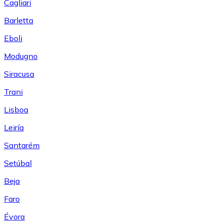
Cagliari
Barletta
Eboli
Modugno
Siracusa
Trani
Lisboa
Leiría
Santarém
Setúbal
Beja
Faro
Évora