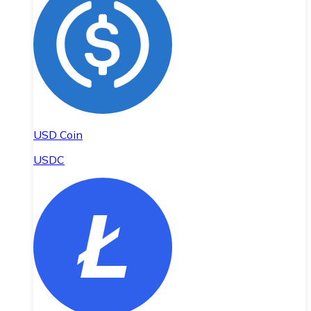
USD Coin
USDC