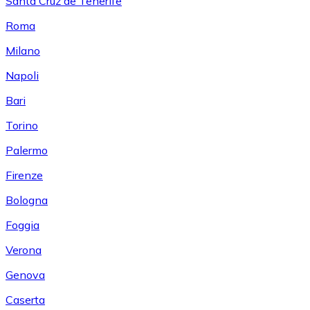
Santa Cruz de Tenerife
Roma
Milano
Napoli
Bari
Torino
Palermo
Firenze
Bologna
Foggia
Verona
Genova
Caserta