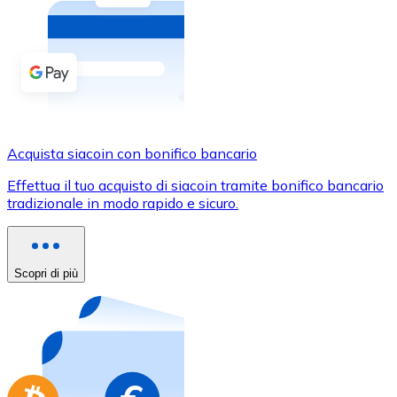
Acquista criptovalute in contanti e altri mezzi di pagam
Acquista con contanti
Bonifico SEPA
Aggiungi fondi al tuo conto Bitnovo o fai acquisti dirett
Acquista con bonifico bancario
Acquista siacoin con bonifico bancario
Carta di credito / debito
Effettua il tuo acquisto di siacoin tramite bonifico bancario
Usa le carte Visa e Mastercard per acquistare criptovalut
tradizionale in modo rapido e sicuro.
Acquista con carta
Negozio - Carte regalo
Scopri di più
Nuovo
Acquista gift card dei tuoi marchi preferiti con criptoval
Vai al negozio di carte regalo