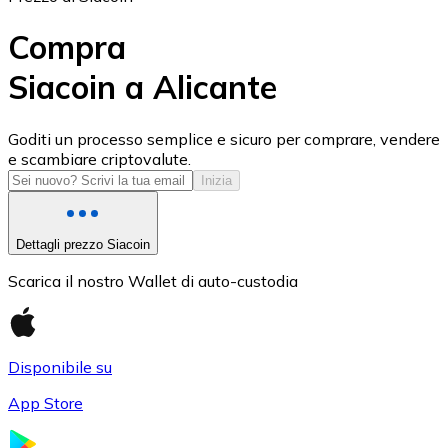
Compra
Siacoin a Alicante
USD Coin
Goditi un processo semplice e sicuro per comprare, vendere
e scambiare criptovalute.
USDC
Inizia
Dettagli prezzo Siacoin
Scarica il nostro Wallet di auto-custodia
Disponibile su
App Store
Litecoin