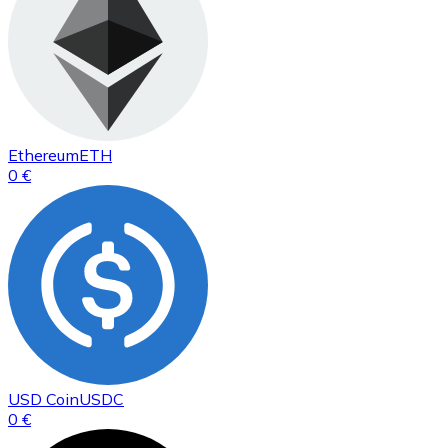
Ethereum
ETH
0 €
USD Coin
USDC
0 €