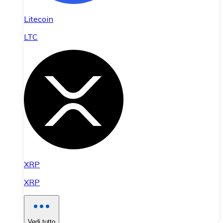
Litecoin
LTC
XRP
XRP
Vedi tutto