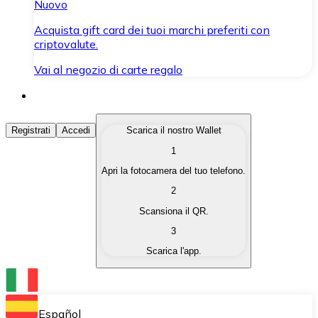
Nuovo
Acquista gift card dei tuoi marchi preferiti con
criptovalute.
Vai al negozio di carte regalo
Acquista Criptovalute
Registrati
Accedi
Scarica il nostro Wallet
1
Acquista le criptovalute che ti interessano in modo rapi
Apri la fotocamera del tuo telefono.
Vendi Criptovalute
2
Converti le tue criptovalute in valuta fiat quando ne ha
Scansiona il QR.
3
Scambia (Swap)
Scarica l'app.
Scambia una criptovaluta con un'altra istantaneamente
Wallet Bitnovo
Conserva le tue cripto in un Wallet self-custodial.
Español