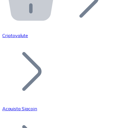
API Bitnovo
Integra la nostra API nel tuo ecosistema.
Diventa Rivenditore
Unisciti alla nostra rete di rivenditori e commercializza i
Criptovalute
Inserisci un Token
Aggiungi il token del tuo progetto al nostro servizio di
Acquista Siacoin
Bitcoin