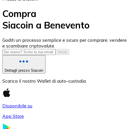
Compra
Siacoin a Benevento
USD Coin
Goditi un processo semplice e sicuro per comprare, vendere
e scambiare criptovalute.
USDC
Inizia
Dettagli prezzo Siacoin
Scarica il nostro Wallet di auto-custodia
Disponibile su
App Store
Litecoin