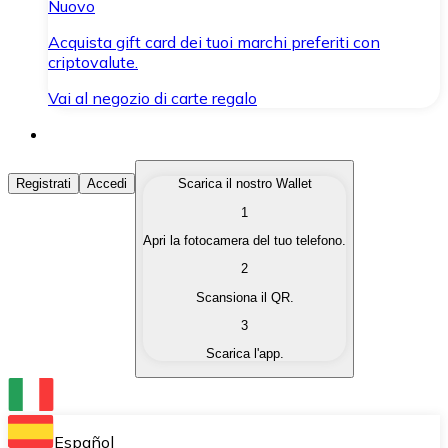
Nuovo
Acquista gift card dei tuoi marchi preferiti con
criptovalute.
Vai al negozio di carte regalo
Acquista Criptovalute
Registrati
Accedi
Scarica il nostro Wallet
1
Acquista le criptovalute che ti interessano in modo rapi
Apri la fotocamera del tuo telefono.
Vendi Criptovalute
2
Converti le tue criptovalute in valuta fiat quando ne ha
Scansiona il QR.
3
Scambia (Swap)
Scarica l'app.
Scambia una criptovaluta con un'altra istantaneamente
Wallet Bitnovo
Conserva le tue cripto in un Wallet self-custodial.
Español