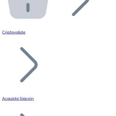
API Bitnovo
Integra la nostra API nel tuo ecosistema.
Diventa Rivenditore
Unisciti alla nostra rete di rivenditori e commercializza i
Criptovalute
Inserisci un Token
Aggiungi il token del tuo progetto al nostro servizio di
Acquista Siacoin
Bitcoin