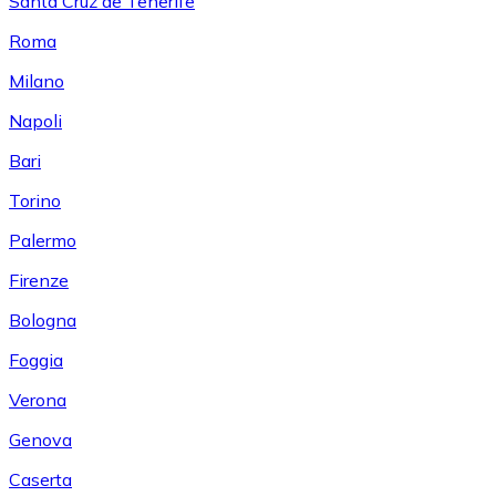
Santa Cruz de Tenerife
Roma
Milano
Napoli
Bari
Torino
Palermo
Firenze
Bologna
Foggia
Verona
Genova
Caserta