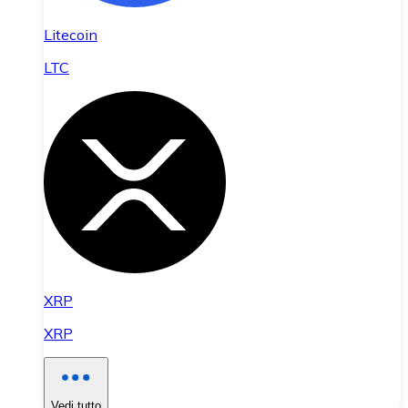
Litecoin
LTC
XRP
XRP
Vedi tutto