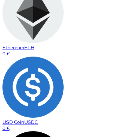
Ethereum
ETH
0 €
USD Coin
USDC
0 €