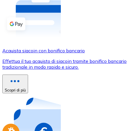
Acquista criptovalute in contanti e altri mezzi di pagam
Acquista con contanti
Bonifico SEPA
Aggiungi fondi al tuo conto Bitnovo o fai acquisti dirett
Acquista con bonifico bancario
Acquista siacoin con bonifico bancario
Carta di credito / debito
Effettua il tuo acquisto di siacoin tramite bonifico bancario
Usa le carte Visa e Mastercard per acquistare criptovalut
tradizionale in modo rapido e sicuro.
Acquista con carta
Negozio - Carte regalo
Scopri di più
Nuovo
Acquista gift card dei tuoi marchi preferiti con criptoval
Vai al negozio di carte regalo