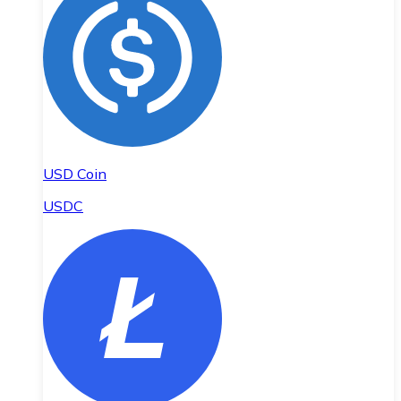
USD Coin
USDC