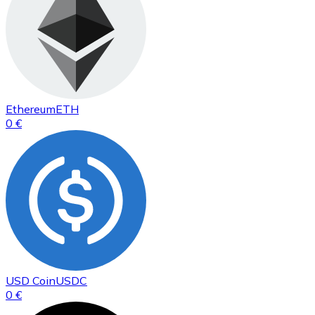
Ethereum
ETH
0 €
USD Coin
USDC
0 €