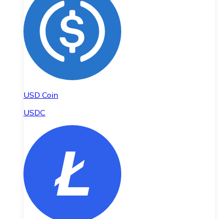
USD Coin
USDC