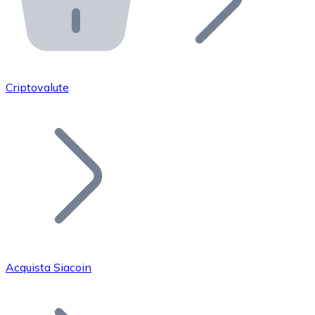
API Bitnovo
Integra la nostra API nel tuo ecosistema.
Diventa Rivenditore
Unisciti alla nostra rete di rivenditori e commercializza i
Criptovalute
Inserisci un Token
Aggiungi il token del tuo progetto al nostro servizio di
Acquista Siacoin
Bitcoin