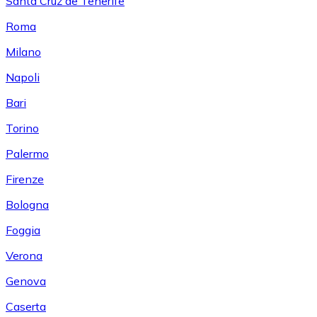
Santa Cruz de Tenerife
Roma
Milano
Napoli
Bari
Torino
Palermo
Firenze
Bologna
Foggia
Verona
Genova
Caserta