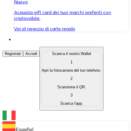
Nuovo
Acquista gift card dei tuoi marchi preferiti con
criptovalute.
Vai al negozio di carte regalo
Acquista Criptovalute
Registrati
Accedi
Scarica il nostro Wallet
1
Acquista le criptovalute che ti interessano in modo rapi
Apri la fotocamera del tuo telefono.
Vendi Criptovalute
2
Converti le tue criptovalute in valuta fiat quando ne ha
Scansiona il QR.
3
Scambia (Swap)
Scarica l'app.
Scambia una criptovaluta con un'altra istantaneamente
Wallet Bitnovo
Conserva le tue cripto in un Wallet self-custodial.
Español