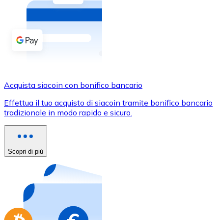
Acquista criptovalute in contanti e altri mezzi di pagam
Acquista con contanti
Bonifico SEPA
Aggiungi fondi al tuo conto Bitnovo o fai acquisti dirett
Acquista con bonifico bancario
Acquista siacoin con bonifico bancario
Carta di credito / debito
Effettua il tuo acquisto di siacoin tramite bonifico bancario
Usa le carte Visa e Mastercard per acquistare criptovalut
tradizionale in modo rapido e sicuro.
Acquista con carta
Negozio - Carte regalo
Scopri di più
Nuovo
Acquista gift card dei tuoi marchi preferiti con criptoval
Vai al negozio di carte regalo