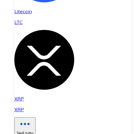
Litecoin
LTC
XRP
XRP
Vedi tutto