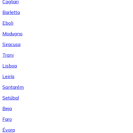
Cagliari
Barletta
Eboli
Modugno
Siracusa
Trani
Lisboa
Leiría
Santarém
Setúbal
Beja
Faro
Évora