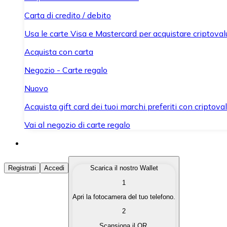
Carta di credito / debito
Usa le carte Visa e Mastercard per acquistare criptovalut
Acquista con carta
Negozio - Carte regalo
Nuovo
Acquista gift card dei tuoi marchi preferiti con criptoval
Vai al negozio di carte regalo
Acquista Criptovalute
Registrati
Accedi
Scarica il nostro Wallet
1
Acquista le criptovalute che ti interessano in modo rapi
Apri la fotocamera del tuo telefono.
Vendi Criptovalute
2
Converti le tue criptovalute in valuta fiat quando ne ha
Scansiona il QR.