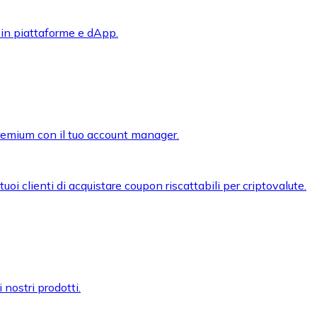
 in piattaforme e dApp.
premium con il tuo account manager.
oi clienti di acquistare coupon riscattabili per criptovalute.
 nostri prodotti.