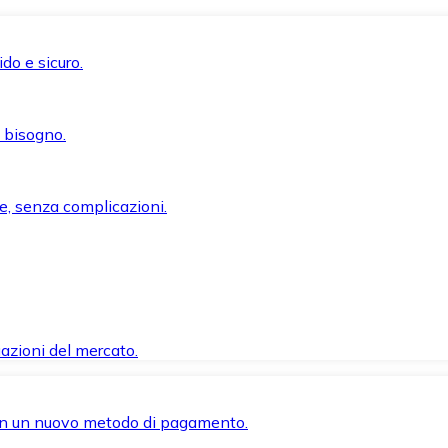
do e sicuro.
i bisogno.
e, senza complicazioni.
azioni del mercato.
 con un nuovo metodo di pagamento.