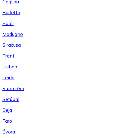
Cagliari
Barletta
Eboli
Modugno
Siracusa
Trani
Lisboa
Leiría
Santarém
Setúbal
Beja
Faro
Évora