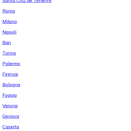
Santa Cruz de Tenerife
Roma
Milano
Napoli
Bari
Torino
Palermo
Firenze
Bologna
Foggia
Verona
Genova
Caserta