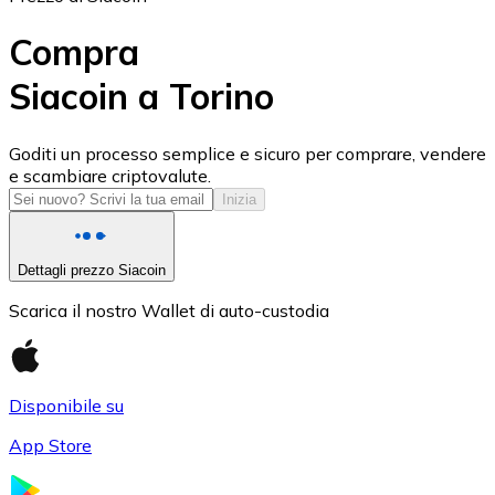
Compra
Siacoin a Torino
USD Coin
Goditi un processo semplice e sicuro per comprare, vendere
e scambiare criptovalute.
USDC
Inizia
Dettagli prezzo Siacoin
Scarica il nostro Wallet di auto-custodia
Disponibile su
App Store
Litecoin