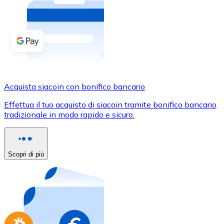
Acquista criptovalute in contanti e altri mezzi di pagam
Acquista con contanti
Bonifico SEPA
Aggiungi fondi al tuo conto Bitnovo o fai acquisti dirett
Acquista con bonifico bancario
Acquista siacoin con bonifico bancario
Carta di credito / debito
Effettua il tuo acquisto di siacoin tramite bonifico bancario
Usa le carte Visa e Mastercard per acquistare criptovalut
tradizionale in modo rapido e sicuro.
Acquista con carta
Negozio - Carte regalo
Scopri di più
Nuovo
Acquista gift card dei tuoi marchi preferiti con criptoval
Vai al negozio di carte regalo