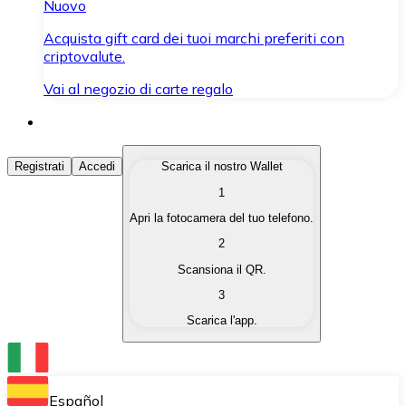
Nuovo
Acquista gift card dei tuoi marchi preferiti con
criptovalute.
Vai al negozio di carte regalo
Acquista Criptovalute
Registrati
Accedi
Scarica il nostro Wallet
1
Acquista le criptovalute che ti interessano in modo rapi
Apri la fotocamera del tuo telefono.
Vendi Criptovalute
2
Converti le tue criptovalute in valuta fiat quando ne ha
Scansiona il QR.
3
Scambia (Swap)
Scarica l'app.
Scambia una criptovaluta con un'altra istantaneamente
Wallet Bitnovo
Conserva le tue cripto in un Wallet self-custodial.
Español