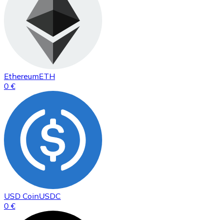
Ethereum
ETH
0 €
USD Coin
USDC
0 €