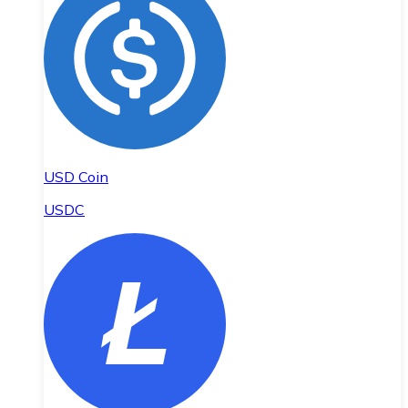
USD Coin
USDC