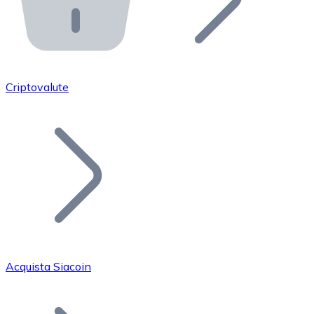
API Bitnovo
Integra la nostra API nel tuo ecosistema.
Diventa Rivenditore
Unisciti alla nostra rete di rivenditori e commercializza i
Criptovalute
Inserisci un Token
Aggiungi il token del tuo progetto al nostro servizio di
Acquista Siacoin
Bitcoin