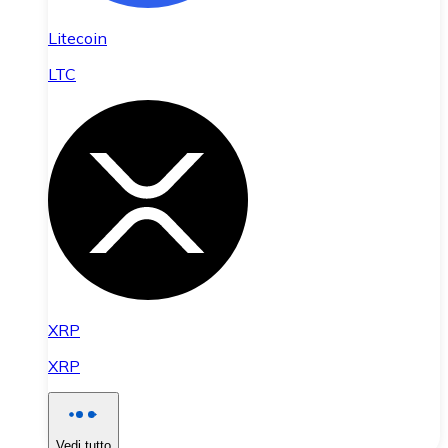
Litecoin
LTC
XRP
XRP
Vedi tutto