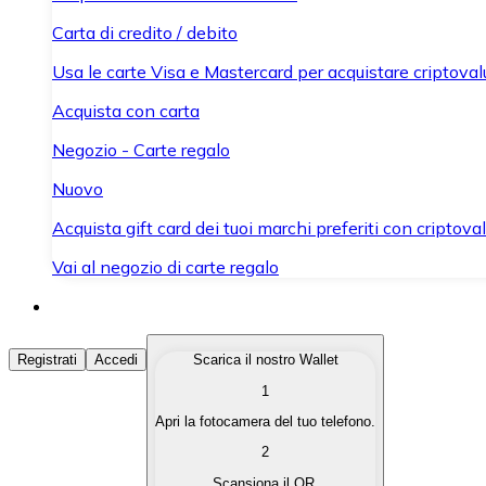
Carta di credito / debito
Usa le carte Visa e Mastercard per acquistare criptovalut
Acquista con carta
Negozio - Carte regalo
Nuovo
Acquista gift card dei tuoi marchi preferiti con criptoval
Vai al negozio di carte regalo
Acquista Criptovalute
Registrati
Accedi
Scarica il nostro Wallet
1
Acquista le criptovalute che ti interessano in modo rapi
Apri la fotocamera del tuo telefono.
Vendi Criptovalute
2
Converti le tue criptovalute in valuta fiat quando ne ha
Scansiona il QR.