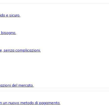
do e sicuro.
i bisogno.
e, senza complicazioni.
azioni del mercato.
 con un nuovo metodo di pagamento.