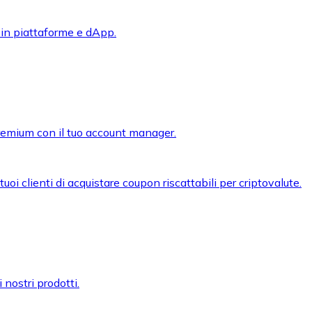
 in piattaforme e dApp.
premium con il tuo account manager.
oi clienti di acquistare coupon riscattabili per criptovalute.
 nostri prodotti.