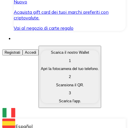
Nuovo
Acquista gift card dei tuoi marchi preferiti con
criptovalute.
Vai al negozio di carte regalo
Acquista Criptovalute
Registrati
Accedi
Scarica il nostro Wallet
1
Acquista le criptovalute che ti interessano in modo rapi
Apri la fotocamera del tuo telefono.
Vendi Criptovalute
2
Converti le tue criptovalute in valuta fiat quando ne ha
Scansiona il QR.
3
Scambia (Swap)
Scarica l'app.
Scambia una criptovaluta con un'altra istantaneamente
Wallet Bitnovo
Conserva le tue cripto in un Wallet self-custodial.
Español