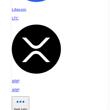
Litecoin
LTC
XRP
XRP
Vedi tutto