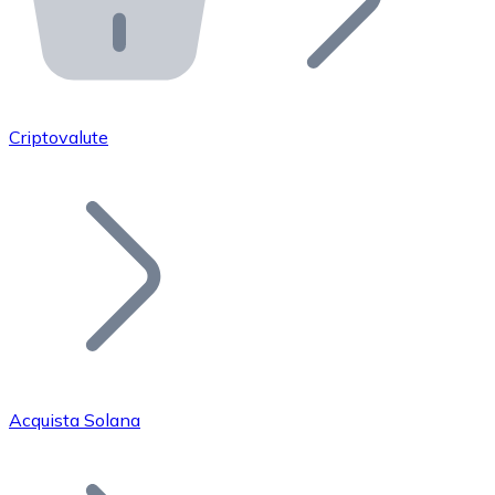
API Bitnovo
Integra la nostra API nel tuo ecosistema.
Diventa Rivenditore
Unisciti alla nostra rete di rivenditori e commercializza i
Criptovalute
Inserisci un Token
Aggiungi il token del tuo progetto al nostro servizio di
Acquista Solana
Bitcoin