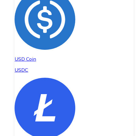
USD Coin
USDC