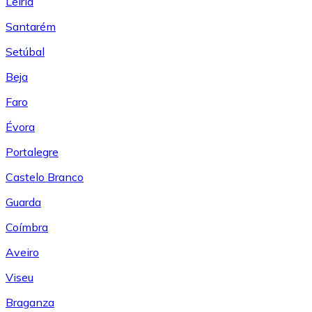
Leiría
Santarém
Setúbal
Beja
Faro
Évora
Portalegre
Castelo Branco
Guarda
Coímbra
Aveiro
Viseu
Braganza