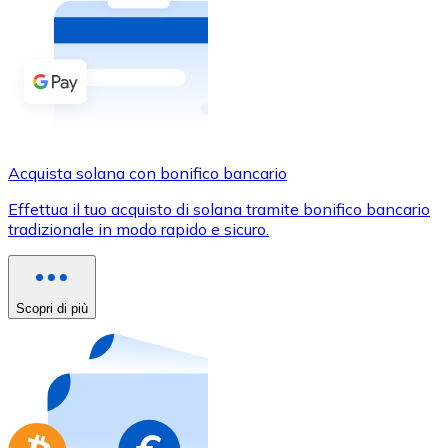
Acquista criptovalute in contanti e altri mezzi di pagam
Acquista con contanti
Bonifico SEPA
Aggiungi fondi al tuo conto Bitnovo o fai acquisti dirett
Acquista con bonifico bancario
Acquista solana con bonifico bancario
Carta di credito / debito
Effettua il tuo acquisto di solana tramite bonifico bancario
Usa le carte Visa e Mastercard per acquistare criptovalut
tradizionale in modo rapido e sicuro.
Acquista con carta
Negozio - Carte regalo
Scopri di più
Nuovo
Acquista gift card dei tuoi marchi preferiti con criptoval
Vai al negozio di carte regalo