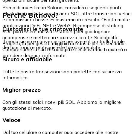
Prima di investire in Solana, considera i seguenti punti:
Perché Bitnovo?
Blockchain ad alte prestazioni: SOL offre transazioni veloci
e commissioni basse. Ecosistema in crescita: Ospita molte
applicazioni DeFi, NFT e Web3. Ricompense di staking:
Custodisci le tue criptovalute
SOL può essere messo in staking per guadagnare
ricompense e mettere in sicurezza la rete. Scalabilità:
Il modo sicuro e conveniente per avere il controllo totale
Progettata per gestire migliaia di transazioni al secondo.
dei tuoi fondi e proteggere le tue criptovalute.
Comprendere la sua tecnologia e l'ecosistema ti aiuterà a
prendere decisioni informate.
Sicuro e affidabile
Tutte le nostre transazioni sono protette con sicurezza
informatica.
Miglior prezzo
Con gli stessi soldi, ricevi più SOL. Abbiamo la migliore
quotazione di mercato.
Veloce
Dal tuo cellulare o computer puoi accedere alle nostre