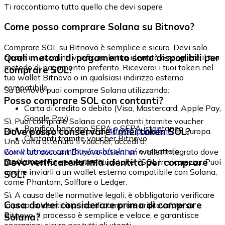
Ti raccontiamo tutto quello che devi sapere
Come posso comprare Solana su Bitnovo?
Comprare SOL su Bitnovo è semplice e sicuro. Devi solo
Quali metodi di pagamento sono disponibili per
creare un account, verificare la tua identità e scegliere il tuo
metodo di pagamento preferito. Riceverai i tuoi token nel
comprare SOL?
tuo wallet Bitnovo o in qualsiasi indirizzo esterno
compatibile.
Su Bitnovo puoi comprare Solana utilizzando:
Posso comprare SOL con contanti?
Carta di credito o debito (Visa, Mastercard, Apple Pay,
Google Pay)
Sì. Puoi comprare Solana con contanti tramite voucher
Bonifico bancario SEPA o SEPA istantaneo
Dove posso conservare i miei token SOL?
Bitnovo, disponibili in più di
40.000 punti fisici
in Europa.
Contanti tramite voucher Bitnovo
Una volta ottenuto il voucher, accedi a:
www.bitnovo.com/buy/cash/solana/
e riscattalo
Con il tuo account Bitnovo ottieni un wallet integrato dove
rapidamente e in sicurezza.
Devo verificare la mia identità per comprare
puoi conservare e gestire i tuoi token SOL in sicurezza. Puoi
anche inviarli a un wallet esterno compatibile con Solana,
SOL?
come Phantom, Solflare o Ledger.
Sì. A causa delle normative legali, è obbligatorio verificare
Cosa dovrei considerare prima di comprare
la propria identità prima di comprare criptovalute su
Bitnovo. Il processo è semplice e veloce, e garantisce
Solana?
operazioni sicure per tutti gli utenti.