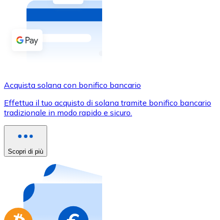
Acquista criptovalute in contanti e altri mezzi di pagam
Acquista con contanti
Bonifico SEPA
Aggiungi fondi al tuo conto Bitnovo o fai acquisti dirett
Acquista con bonifico bancario
Acquista solana con bonifico bancario
Carta di credito / debito
Effettua il tuo acquisto di solana tramite bonifico bancario
Usa le carte Visa e Mastercard per acquistare criptovalut
tradizionale in modo rapido e sicuro.
Acquista con carta
Negozio - Carte regalo
Scopri di più
Nuovo
Acquista gift card dei tuoi marchi preferiti con criptoval
Vai al negozio di carte regalo