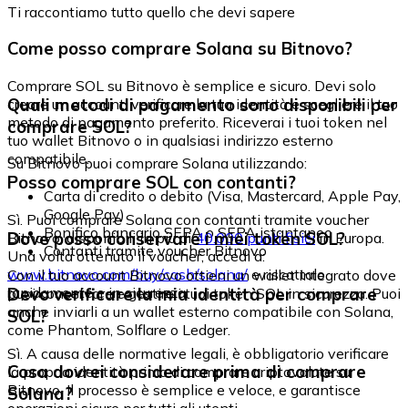
Ti raccontiamo tutto quello che devi sapere
Come posso comprare Solana su Bitnovo?
Comprare SOL su Bitnovo è semplice e sicuro. Devi solo
Quali metodi di pagamento sono disponibili per
creare un account, verificare la tua identità e scegliere il tuo
metodo di pagamento preferito. Riceverai i tuoi token nel
comprare SOL?
tuo wallet Bitnovo o in qualsiasi indirizzo esterno
compatibile.
Su Bitnovo puoi comprare Solana utilizzando:
Posso comprare SOL con contanti?
Carta di credito o debito (Visa, Mastercard, Apple Pay,
Google Pay)
Sì. Puoi comprare Solana con contanti tramite voucher
Bonifico bancario SEPA o SEPA istantaneo
Dove posso conservare i miei token SOL?
Bitnovo, disponibili in più di
40.000 punti fisici
in Europa.
Contanti tramite voucher Bitnovo
Una volta ottenuto il voucher, accedi a:
www.bitnovo.com/buy/cash/solana/
e riscattalo
Con il tuo account Bitnovo ottieni un wallet integrato dove
rapidamente e in sicurezza.
Devo verificare la mia identità per comprare
puoi conservare e gestire i tuoi token SOL in sicurezza. Puoi
anche inviarli a un wallet esterno compatibile con Solana,
SOL?
come Phantom, Solflare o Ledger.
Sì. A causa delle normative legali, è obbligatorio verificare
Cosa dovrei considerare prima di comprare
la propria identità prima di comprare criptovalute su
Bitnovo. Il processo è semplice e veloce, e garantisce
Solana?
operazioni sicure per tutti gli utenti.