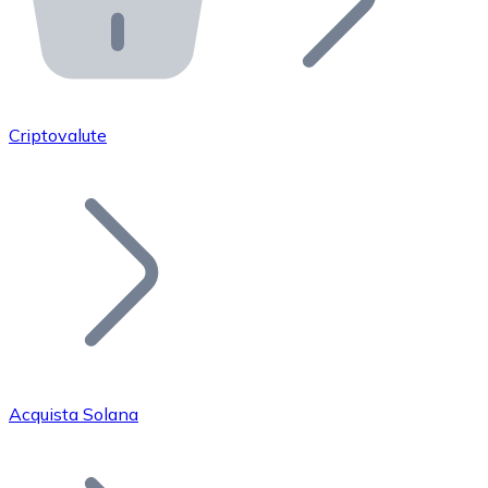
API Bitnovo
Integra la nostra API nel tuo ecosistema.
Diventa Rivenditore
Unisciti alla nostra rete di rivenditori e commercializza i
Criptovalute
Inserisci un Token
Aggiungi il token del tuo progetto al nostro servizio di
Acquista Solana
Bitcoin