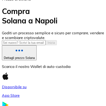
Compra
Solana a Napoli
USD Coin
Goditi un processo semplice e sicuro per comprare, vendere
e scambiare criptovalute.
USDC
Inizia
Dettagli prezzo Solana
Scarica il nostro Wallet di auto-custodia
Disponibile su
App Store
Litecoin