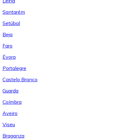
Leiría
Santarém
Setúbal
Beja
Faro
Évora
Portalegre
Castelo Branco
Guarda
Coímbra
Aveiro
Viseu
Braganza