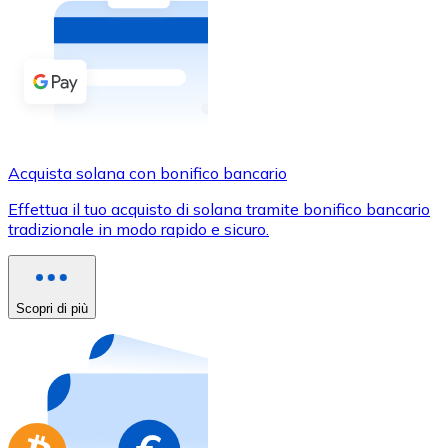
Acquista criptovalute in contanti e altri mezzi di pagam
Acquista con contanti
Bonifico SEPA
Aggiungi fondi al tuo conto Bitnovo o fai acquisti dirett
Acquista con bonifico bancario
Acquista solana con bonifico bancario
Carta di credito / debito
Effettua il tuo acquisto di solana tramite bonifico bancario
Usa le carte Visa e Mastercard per acquistare criptovalut
tradizionale in modo rapido e sicuro.
Acquista con carta
Negozio - Carte regalo
Scopri di più
Nuovo
Acquista gift card dei tuoi marchi preferiti con criptoval
Vai al negozio di carte regalo