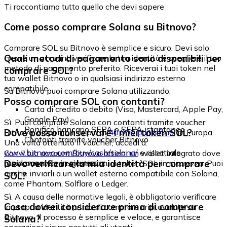
Ti raccontiamo tutto quello che devi sapere
Come posso comprare Solana su Bitnovo?
Comprare SOL su Bitnovo è semplice e sicuro. Devi solo
Quali metodi di pagamento sono disponibili per
creare un account, verificare la tua identità e scegliere il tuo
metodo di pagamento preferito. Riceverai i tuoi token nel
comprare SOL?
tuo wallet Bitnovo o in qualsiasi indirizzo esterno
compatibile.
Su Bitnovo puoi comprare Solana utilizzando:
Posso comprare SOL con contanti?
Carta di credito o debito (Visa, Mastercard, Apple Pay,
Google Pay)
Sì. Puoi comprare Solana con contanti tramite voucher
Bonifico bancario SEPA o SEPA istantaneo
Dove posso conservare i miei token SOL?
Bitnovo, disponibili in più di
40.000 punti fisici
in Europa.
Contanti tramite voucher Bitnovo
Una volta ottenuto il voucher, accedi a:
www.bitnovo.com/buy/cash/solana/
e riscattalo
Con il tuo account Bitnovo ottieni un wallet integrato dove
rapidamente e in sicurezza.
Devo verificare la mia identità per comprare
puoi conservare e gestire i tuoi token SOL in sicurezza. Puoi
anche inviarli a un wallet esterno compatibile con Solana,
SOL?
come Phantom, Solflare o Ledger.
Sì. A causa delle normative legali, è obbligatorio verificare
Cosa dovrei considerare prima di comprare
la propria identità prima di comprare criptovalute su
Bitnovo. Il processo è semplice e veloce, e garantisce
Solana?
operazioni sicure per tutti gli utenti.