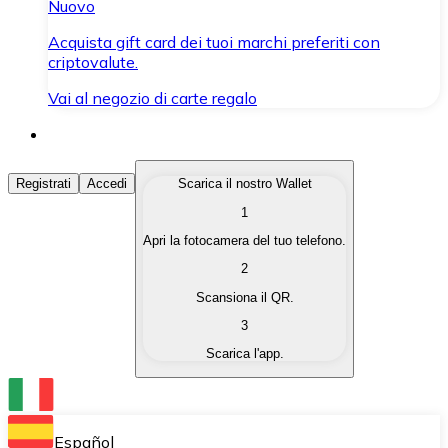
Nuovo
Acquista gift card dei tuoi marchi preferiti con
criptovalute.
Vai al negozio di carte regalo
Acquista Criptovalute
Registrati
Accedi
Scarica il nostro Wallet
1
Acquista le criptovalute che ti interessano in modo rapi
Apri la fotocamera del tuo telefono.
Vendi Criptovalute
2
Converti le tue criptovalute in valuta fiat quando ne ha
Scansiona il QR.
3
Scambia (Swap)
Scarica l'app.
Scambia una criptovaluta con un'altra istantaneamente
Wallet Bitnovo
Conserva le tue cripto in un Wallet self-custodial.
Español