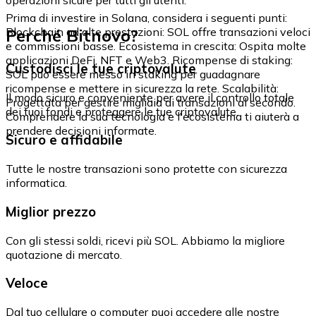
Prima di investire in Solana, considera i seguenti punti:
Perché Bitnovo?
Blockchain ad alte prestazioni: SOL offre transazioni veloci
e commissioni basse. Ecosistema in crescita: Ospita molte
applicazioni DeFi, NFT e Web3. Ricompense di staking:
Custodisci le tue criptovalute
SOL può essere messo in staking per guadagnare
ricompense e mettere in sicurezza la rete. Scalabilità:
Il modo sicuro e conveniente per avere il controllo totale
Progettata per gestire migliaia di transazioni al secondo.
dei tuoi fondi e proteggere le tue criptovalute.
Comprendere la sua tecnologia e l'ecosistema ti aiuterà a
prendere decisioni informate.
Sicuro e affidabile
Tutte le nostre transazioni sono protette con sicurezza
informatica.
Miglior prezzo
Con gli stessi soldi, ricevi più SOL. Abbiamo la migliore
quotazione di mercato.
Veloce
Dal tuo cellulare o computer puoi accedere alle nostre