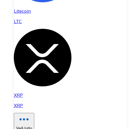
Litecoin
LTC
XRP
XRP
Vedi tutto