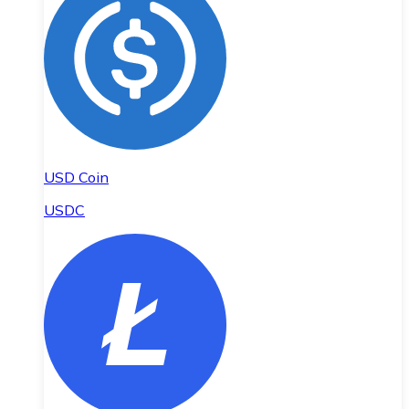
USD Coin
USDC