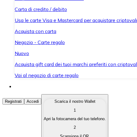
Carta di credito / debito
Usa le carte Visa e Mastercard per acquistare criptovalut
Acquista con carta
Negozio - Carte regalo
Nuovo
Acquista gift card dei tuoi marchi preferiti con criptoval
Vai al negozio di carte regalo
Acquista Criptovalute
Registrati
Accedi
Scarica il nostro Wallet
1
Acquista le criptovalute che ti interessano in modo rapi
Apri la fotocamera del tuo telefono.
Vendi Criptovalute
2
Converti le tue criptovalute in valuta fiat quando ne ha
Scansiona il QR.