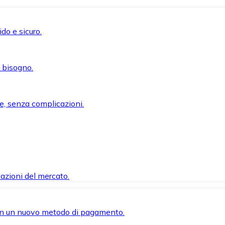
do e sicuro.
i bisogno.
e, senza complicazioni.
azioni del mercato.
 con un nuovo metodo di pagamento.