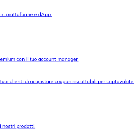
 in piattaforme e dApp.
premium con il tuo account manager.
oi clienti di acquistare coupon riscattabili per criptovalute.
 nostri prodotti.