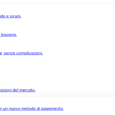
do e sicuro.
i bisogno.
e, senza complicazioni.
azioni del mercato.
 con un nuovo metodo di pagamento.