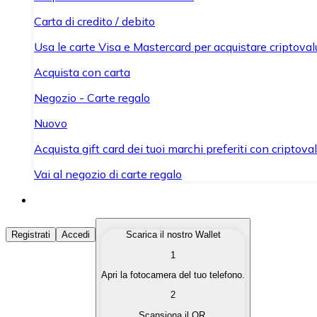
Carta di credito / debito
Usa le carte Visa e Mastercard per acquistare criptovalut
Acquista con carta
Negozio - Carte regalo
Nuovo
Acquista gift card dei tuoi marchi preferiti con criptoval
Vai al negozio di carte regalo
Acquista Criptovalute
Registrati
Accedi
Scarica il nostro Wallet
1
Acquista le criptovalute che ti interessano in modo rapi
Apri la fotocamera del tuo telefono.
Vendi Criptovalute
2
Converti le tue criptovalute in valuta fiat quando ne ha
Scansiona il QR.