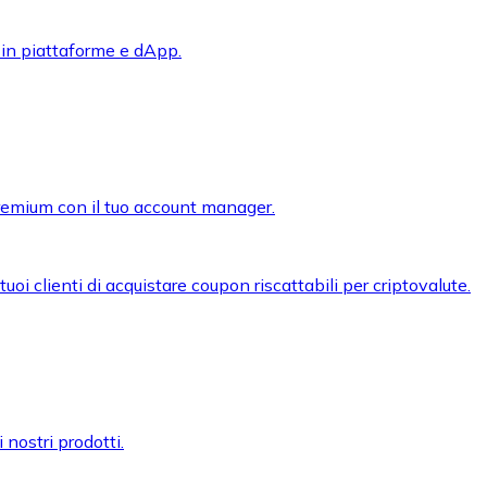
 in piattaforme e dApp.
premium con il tuo account manager.
oi clienti di acquistare coupon riscattabili per criptovalute.
 nostri prodotti.