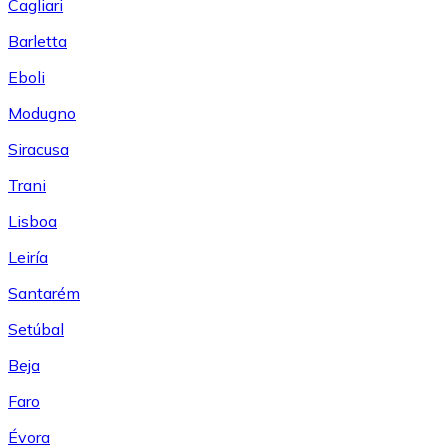
Cagliari
Barletta
Eboli
Modugno
Siracusa
Trani
Lisboa
Leiría
Santarém
Setúbal
Beja
Faro
Évora