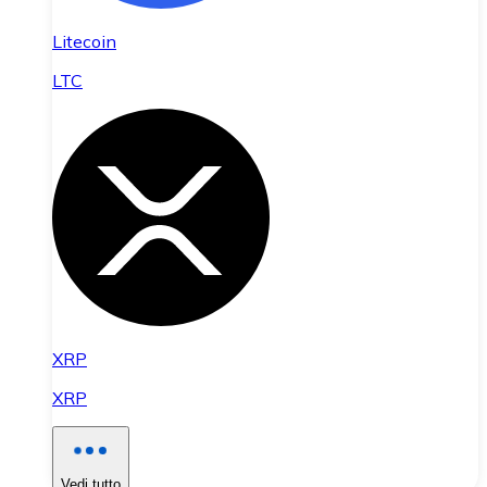
Litecoin
LTC
XRP
XRP
Vedi tutto