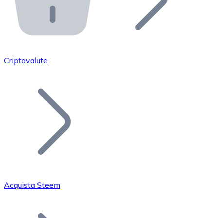
API Bitnovo
Integra la nostra API nel tuo ecosistema.
Diventa Rivenditore
Unisciti alla nostra rete di rivenditori e commercializza i
Criptovalute
Inserisci un Token
Aggiungi il token del tuo progetto al nostro servizio di
Acquista Steem
Bitcoin