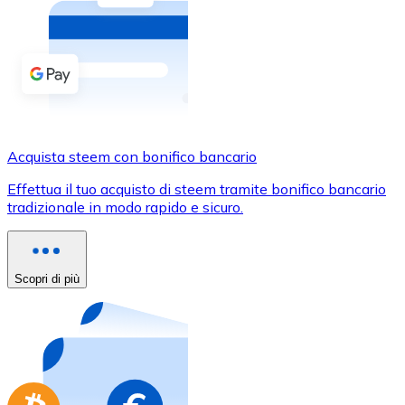
Acquista criptovalute in contanti e altri mezzi di pagam
Acquista con contanti
Bonifico SEPA
Aggiungi fondi al tuo conto Bitnovo o fai acquisti dirett
Acquista con bonifico bancario
Acquista steem con bonifico bancario
Carta di credito / debito
Effettua il tuo acquisto di steem tramite bonifico bancario
Usa le carte Visa e Mastercard per acquistare criptovalut
tradizionale in modo rapido e sicuro.
Acquista con carta
Negozio - Carte regalo
Scopri di più
Nuovo
Acquista gift card dei tuoi marchi preferiti con criptoval
Vai al negozio di carte regalo