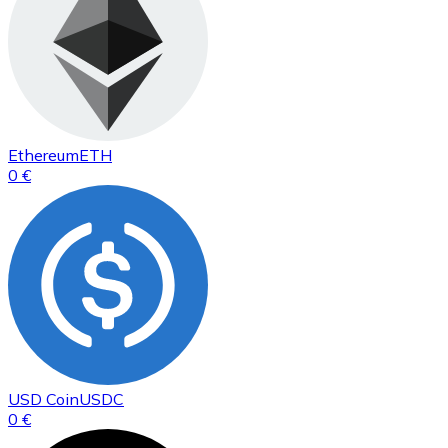
Ethereum
ETH
0 €
USD Coin
USDC
0 €