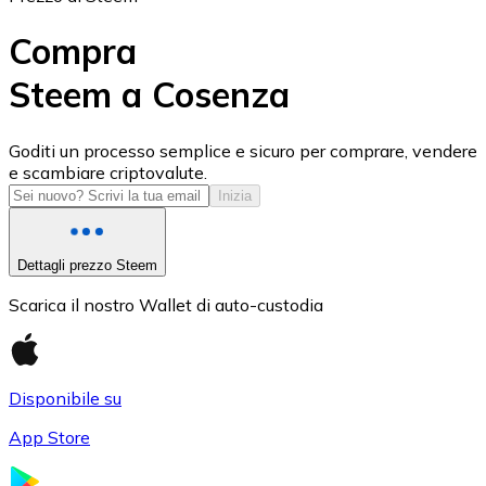
Compra
Steem a Cosenza
USD Coin
Goditi un processo semplice e sicuro per comprare, vendere
e scambiare criptovalute.
USDC
Inizia
Dettagli prezzo Steem
Scarica il nostro Wallet di auto-custodia
Disponibile su
App Store
Litecoin