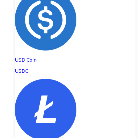
USD Coin
USDC