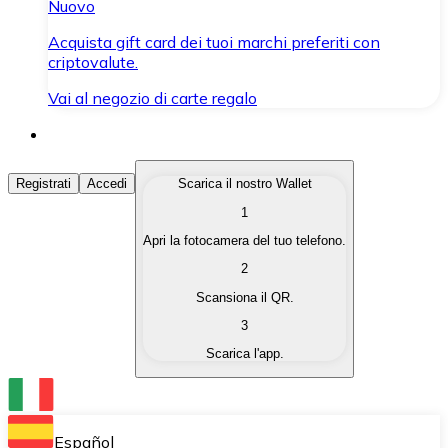
Nuovo
Acquista gift card dei tuoi marchi preferiti con
criptovalute.
Vai al negozio di carte regalo
Acquista Criptovalute
Registrati
Accedi
Scarica il nostro Wallet
1
Acquista le criptovalute che ti interessano in modo rapi
Apri la fotocamera del tuo telefono.
Vendi Criptovalute
2
Converti le tue criptovalute in valuta fiat quando ne ha
Scansiona il QR.
3
Scambia (Swap)
Scarica l'app.
Scambia una criptovaluta con un'altra istantaneamente
Wallet Bitnovo
Conserva le tue cripto in un Wallet self-custodial.
Español