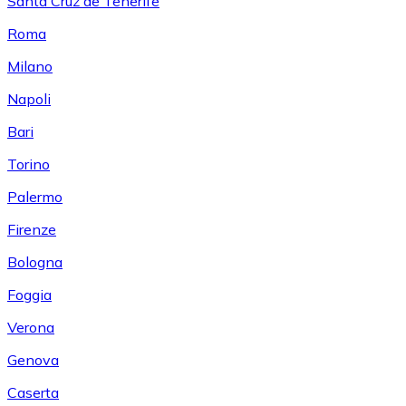
Santa Cruz de Tenerife
Roma
Milano
Napoli
Bari
Torino
Palermo
Firenze
Bologna
Foggia
Verona
Genova
Caserta