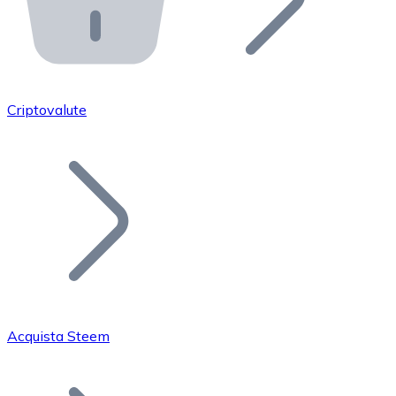
API Bitnovo
Integra la nostra API nel tuo ecosistema.
Diventa Rivenditore
Unisciti alla nostra rete di rivenditori e commercializza i
Criptovalute
Inserisci un Token
Aggiungi il token del tuo progetto al nostro servizio di
Acquista Steem
Bitcoin