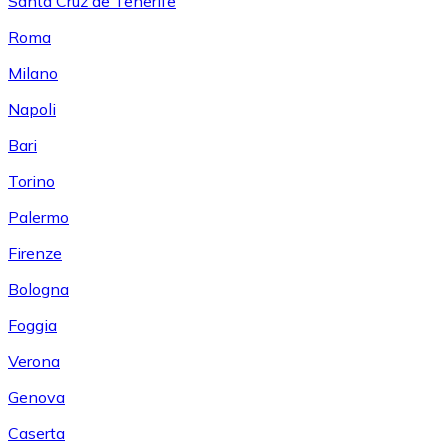
Santa Cruz de Tenerife
Roma
Milano
Napoli
Bari
Torino
Palermo
Firenze
Bologna
Foggia
Verona
Genova
Caserta