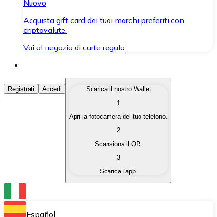
Nuovo
Acquista gift card dei tuoi marchi preferiti con
criptovalute.
Vai al negozio di carte regalo
Acquista Criptovalute
Registrati
Accedi
Scarica il nostro Wallet
1
Acquista le criptovalute che ti interessano in modo rapi
Apri la fotocamera del tuo telefono.
Vendi Criptovalute
2
Converti le tue criptovalute in valuta fiat quando ne ha
Scansiona il QR.
3
Scambia (Swap)
Scarica l'app.
Scambia una criptovaluta con un'altra istantaneamente
Wallet Bitnovo
Conserva le tue cripto in un Wallet self-custodial.
Español