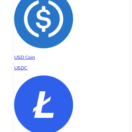
USD Coin
USDC