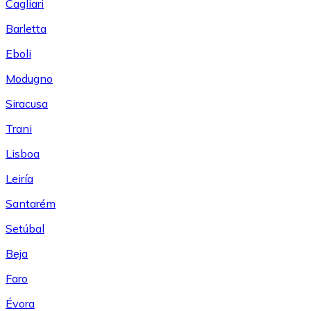
Cagliari
Barletta
Eboli
Modugno
Siracusa
Trani
Lisboa
Leiría
Santarém
Setúbal
Beja
Faro
Évora