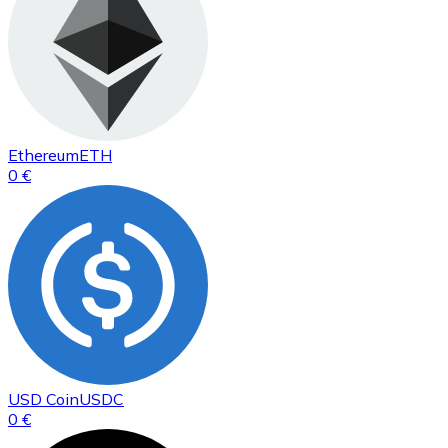
Ethereum
ETH
0 €
USD Coin
USDC
0 €