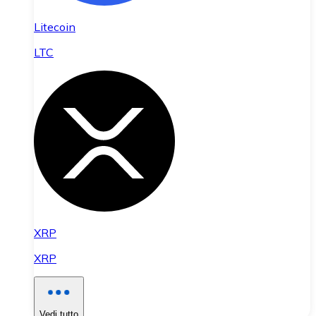
Litecoin
LTC
XRP
XRP
Vedi tutto