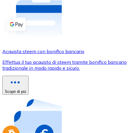
Acquista criptovalute in contanti e altri mezzi di pagam
Acquista con contanti
Bonifico SEPA
Aggiungi fondi al tuo conto Bitnovo o fai acquisti dirett
Acquista con bonifico bancario
Acquista steem con bonifico bancario
Carta di credito / debito
Effettua il tuo acquisto di steem tramite bonifico bancario
Usa le carte Visa e Mastercard per acquistare criptovalut
tradizionale in modo rapido e sicuro.
Acquista con carta
Negozio - Carte regalo
Scopri di più
Nuovo
Acquista gift card dei tuoi marchi preferiti con criptoval
Vai al negozio di carte regalo