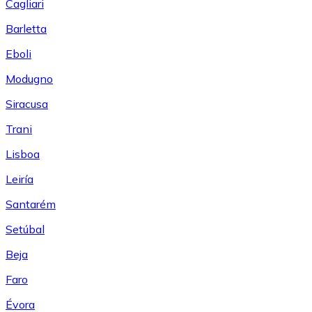
Cagliari
Barletta
Eboli
Modugno
Siracusa
Trani
Lisboa
Leiría
Santarém
Setúbal
Beja
Faro
Évora