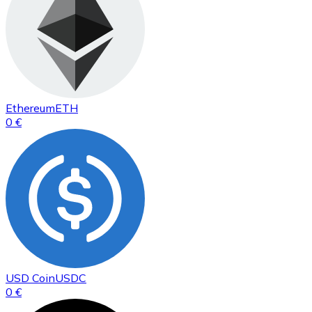
Ethereum
ETH
0 €
USD Coin
USDC
0 €