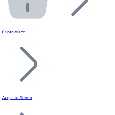
API Bitnovo
Integra la nostra API nel tuo ecosistema.
Diventa Rivenditore
Unisciti alla nostra rete di rivenditori e commercializza i
Criptovalute
Inserisci un Token
Aggiungi il token del tuo progetto al nostro servizio di
Acquista Steem
Bitcoin