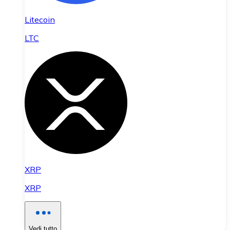
Litecoin
LTC
XRP
XRP
Vedi tutto