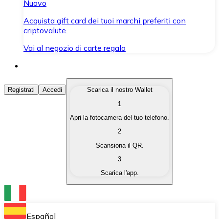
Nuovo
Acquista gift card dei tuoi marchi preferiti con
criptovalute.
Vai al negozio di carte regalo
Acquista Criptovalute
Registrati
Accedi
Scarica il nostro Wallet
1
Acquista le criptovalute che ti interessano in modo rapi
Apri la fotocamera del tuo telefono.
Vendi Criptovalute
2
Converti le tue criptovalute in valuta fiat quando ne ha
Scansiona il QR.
3
Scambia (Swap)
Scarica l'app.
Scambia una criptovaluta con un'altra istantaneamente
Wallet Bitnovo
Conserva le tue cripto in un Wallet self-custodial.
Español