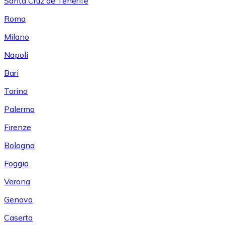
Santa Cruz de Tenerife
Roma
Milano
Napoli
Bari
Torino
Palermo
Firenze
Bologna
Foggia
Verona
Genova
Caserta