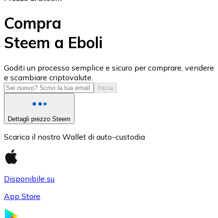
Compra
Steem a Eboli
USD Coin
Goditi un processo semplice e sicuro per comprare, vendere
e scambiare criptovalute.
USDC
Inizia
Dettagli prezzo Steem
Scarica il nostro Wallet di auto-custodia
Disponibile su
App Store
Litecoin