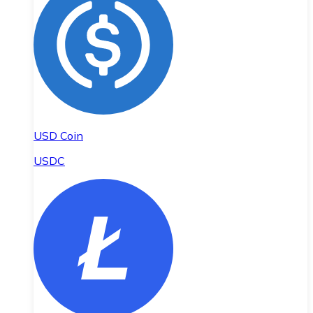
USD Coin
USDC