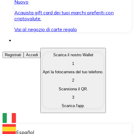
Nuovo
Acquista gift card dei tuoi marchi preferiti con
criptovalute.
Vai al negozio di carte regalo
Acquista Criptovalute
Registrati
Accedi
Scarica il nostro Wallet
1
Acquista le criptovalute che ti interessano in modo rapi
Apri la fotocamera del tuo telefono.
Vendi Criptovalute
2
Converti le tue criptovalute in valuta fiat quando ne ha
Scansiona il QR.
3
Scambia (Swap)
Scarica l'app.
Scambia una criptovaluta con un'altra istantaneamente
Wallet Bitnovo
Conserva le tue cripto in un Wallet self-custodial.
Español