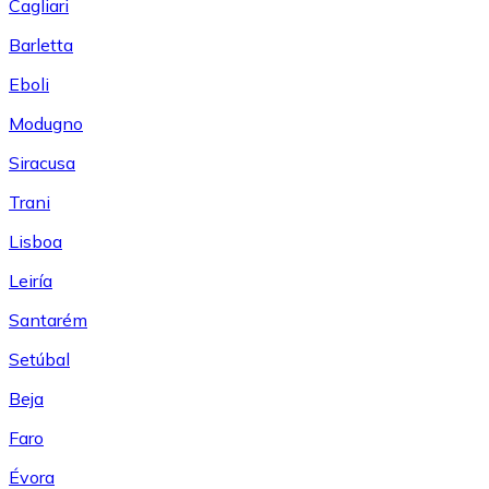
Cagliari
Barletta
Eboli
Modugno
Siracusa
Trani
Lisboa
Leiría
Santarém
Setúbal
Beja
Faro
Évora