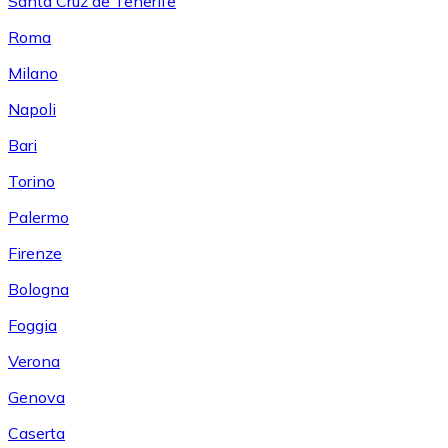
Santa Cruz de Tenerife
Roma
Milano
Napoli
Bari
Torino
Palermo
Firenze
Bologna
Foggia
Verona
Genova
Caserta