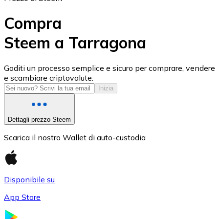
Compra
Steem a Tarragona
USD Coin
Goditi un processo semplice e sicuro per comprare, vendere
e scambiare criptovalute.
USDC
Inizia
Dettagli prezzo Steem
Scarica il nostro Wallet di auto-custodia
Disponibile su
App Store
Litecoin