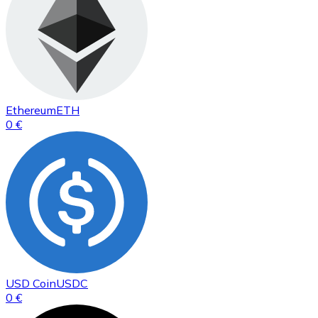
Ethereum
ETH
0 €
USD Coin
USDC
0 €