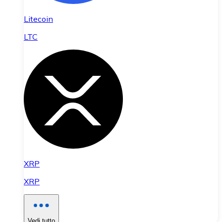
Litecoin
LTC
XRP
XRP
Vedi tutto