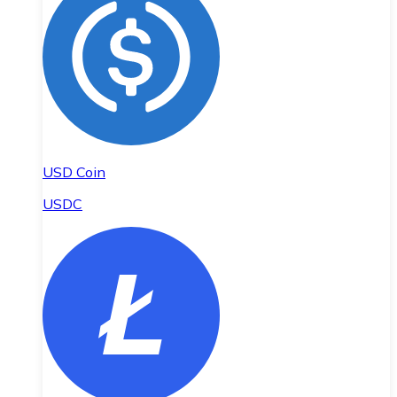
USD Coin
USDC