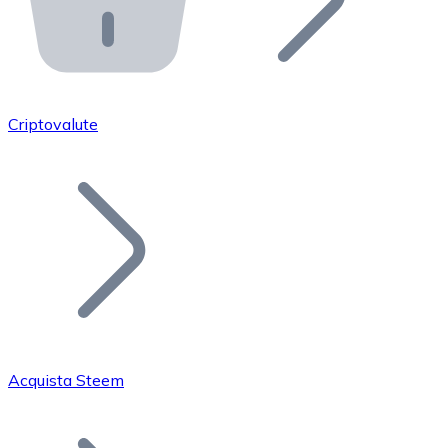
API Bitnovo
Integra la nostra API nel tuo ecosistema.
Diventa Rivenditore
Unisciti alla nostra rete di rivenditori e commercializza i
Criptovalute
Inserisci un Token
Aggiungi il token del tuo progetto al nostro servizio di
Acquista Steem
Bitcoin