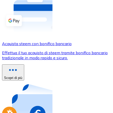
Acquista criptovalute in contanti e altri mezzi di pagam
Acquista con contanti
Bonifico SEPA
Aggiungi fondi al tuo conto Bitnovo o fai acquisti dirett
Acquista con bonifico bancario
Acquista steem con bonifico bancario
Carta di credito / debito
Effettua il tuo acquisto di steem tramite bonifico bancario
Usa le carte Visa e Mastercard per acquistare criptovalut
tradizionale in modo rapido e sicuro.
Acquista con carta
Negozio - Carte regalo
Scopri di più
Nuovo
Acquista gift card dei tuoi marchi preferiti con criptoval
Vai al negozio di carte regalo