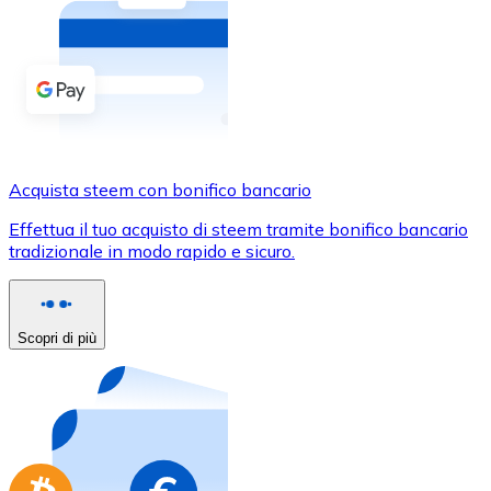
Acquista criptovalute in contanti e altri mezzi di pagam
Acquista con contanti
Bonifico SEPA
Aggiungi fondi al tuo conto Bitnovo o fai acquisti dirett
Acquista con bonifico bancario
Acquista steem con bonifico bancario
Carta di credito / debito
Effettua il tuo acquisto di steem tramite bonifico bancario
Usa le carte Visa e Mastercard per acquistare criptovalut
tradizionale in modo rapido e sicuro.
Acquista con carta
Negozio - Carte regalo
Scopri di più
Nuovo
Acquista gift card dei tuoi marchi preferiti con criptoval
Vai al negozio di carte regalo