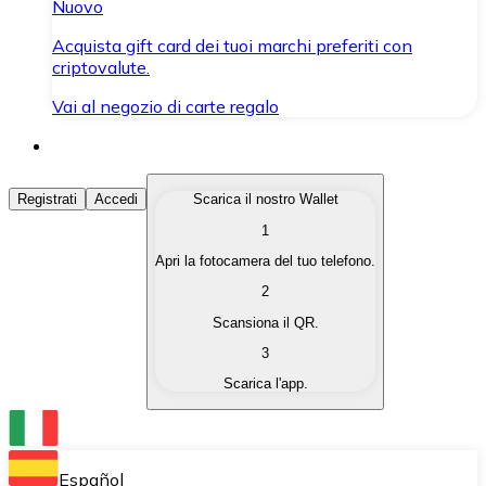
Nuovo
Acquista gift card dei tuoi marchi preferiti con
criptovalute.
Vai al negozio di carte regalo
Acquista Criptovalute
Registrati
Accedi
Scarica il nostro Wallet
1
Acquista le criptovalute che ti interessano in modo rapi
Apri la fotocamera del tuo telefono.
Vendi Criptovalute
2
Converti le tue criptovalute in valuta fiat quando ne ha
Scansiona il QR.
3
Scambia (Swap)
Scarica l'app.
Scambia una criptovaluta con un'altra istantaneamente
Wallet Bitnovo
Conserva le tue cripto in un Wallet self-custodial.
Español