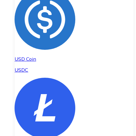
USD Coin
USDC