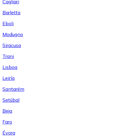
Cagliari
Barletta
Eboli
Modugno
Siracusa
Trani
Lisboa
Leiría
Santarém
Setúbal
Beja
Faro
Évora