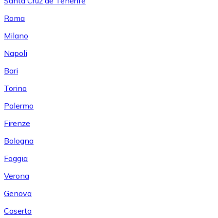
Santa Cruz de Tenerife
Roma
Milano
Napoli
Bari
Torino
Palermo
Firenze
Bologna
Foggia
Verona
Genova
Caserta