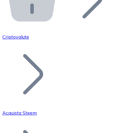
API Bitnovo
Integra la nostra API nel tuo ecosistema.
Diventa Rivenditore
Unisciti alla nostra rete di rivenditori e commercializza i
Criptovalute
Inserisci un Token
Aggiungi il token del tuo progetto al nostro servizio di
Acquista Steem
Bitcoin