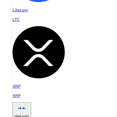
Litecoin
LTC
XRP
XRP
Vedi tutto