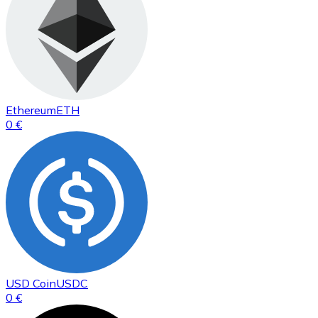
Ethereum
ETH
0 €
USD Coin
USDC
0 €