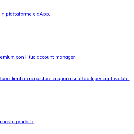
 in piattaforme e dApp.
premium con il tuo account manager.
oi clienti di acquistare coupon riscattabili per criptovalute.
 nostri prodotti.