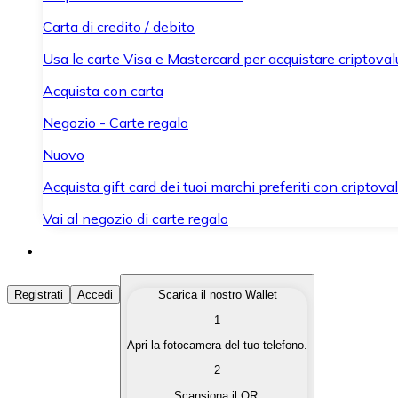
Carta di credito / debito
Usa le carte Visa e Mastercard per acquistare criptovalut
Acquista con carta
Negozio - Carte regalo
Nuovo
Acquista gift card dei tuoi marchi preferiti con criptoval
Vai al negozio di carte regalo
Acquista Criptovalute
Registrati
Accedi
Scarica il nostro Wallet
1
Acquista le criptovalute che ti interessano in modo rapi
Apri la fotocamera del tuo telefono.
Vendi Criptovalute
2
Converti le tue criptovalute in valuta fiat quando ne ha
Scansiona il QR.