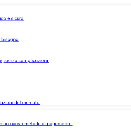
do e sicuro.
i bisogno.
e, senza complicazioni.
azioni del mercato.
 con un nuovo metodo di pagamento.