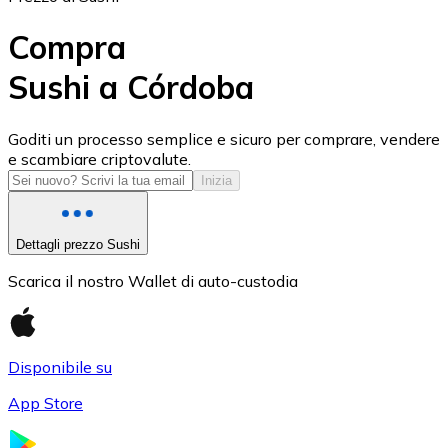
Compra
Sushi a Córdoba
USD Coin
Goditi un processo semplice e sicuro per comprare, vendere
e scambiare criptovalute.
USDC
Inizia
Dettagli prezzo Sushi
Scarica il nostro Wallet di auto-custodia
Disponibile su
App Store
Litecoin