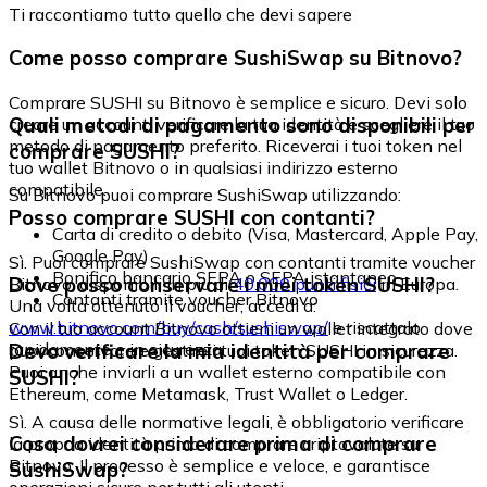
Ti raccontiamo tutto quello che devi sapere
Come posso comprare SushiSwap su Bitnovo?
Comprare SUSHI su Bitnovo è semplice e sicuro. Devi solo
Quali metodi di pagamento sono disponibili per
creare un account, verificare la tua identità e scegliere il tuo
metodo di pagamento preferito. Riceverai i tuoi token nel
comprare SUSHI?
tuo wallet Bitnovo o in qualsiasi indirizzo esterno
compatibile.
Su Bitnovo puoi comprare SushiSwap utilizzando:
Posso comprare SUSHI con contanti?
Carta di credito o debito (Visa, Mastercard, Apple Pay,
Google Pay)
Sì. Puoi comprare SushiSwap con contanti tramite voucher
Bonifico bancario SEPA o SEPA istantaneo
Dove posso conservare i miei token SUSHI?
Bitnovo, disponibili in più di
40.000 punti fisici
in Europa.
Contanti tramite voucher Bitnovo
Una volta ottenuto il voucher, accedi a:
www.bitnovo.com/buy/cash/sushiswap/
e riscattalo
Con il tuo account Bitnovo ottieni un wallet integrato dove
rapidamente e in sicurezza.
Devo verificare la mia identità per comprare
puoi conservare e gestire i tuoi token SUSHI in sicurezza.
Puoi anche inviarli a un wallet esterno compatibile con
SUSHI?
Ethereum, come Metamask, Trust Wallet o Ledger.
Sì. A causa delle normative legali, è obbligatorio verificare
Cosa dovrei considerare prima di comprare
la propria identità prima di comprare criptovalute su
Bitnovo. Il processo è semplice e veloce, e garantisce
SushiSwap?
operazioni sicure per tutti gli utenti.