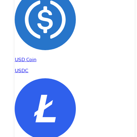
USD Coin
USDC