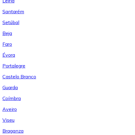
Leiría
Santarém
Setúbal
Beja
Faro
Évora
Portalegre
Castelo Branco
Guarda
Coímbra
Aveiro
Viseu
Braganza