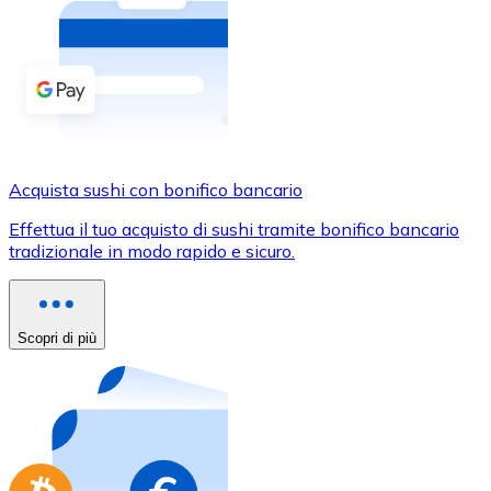
Acquista criptovalute in contanti e altri mezzi di pagam
Acquista con contanti
Bonifico SEPA
Aggiungi fondi al tuo conto Bitnovo o fai acquisti dirett
Acquista con bonifico bancario
Acquista sushi con bonifico bancario
Carta di credito / debito
Effettua il tuo acquisto di sushi tramite bonifico bancario
Usa le carte Visa e Mastercard per acquistare criptovalut
tradizionale in modo rapido e sicuro.
Acquista con carta
Negozio - Carte regalo
Scopri di più
Nuovo
Acquista gift card dei tuoi marchi preferiti con criptoval
Vai al negozio di carte regalo