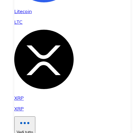
Litecoin
LTC
XRP
XRP
Vedi tutto