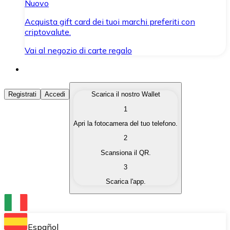
Nuovo
Acquista gift card dei tuoi marchi preferiti con
criptovalute.
Vai al negozio di carte regalo
Acquista Criptovalute
Registrati
Accedi
Scarica il nostro Wallet
1
Acquista le criptovalute che ti interessano in modo rapi
Apri la fotocamera del tuo telefono.
Vendi Criptovalute
2
Converti le tue criptovalute in valuta fiat quando ne ha
Scansiona il QR.
3
Scambia (Swap)
Scarica l'app.
Scambia una criptovaluta con un'altra istantaneamente
Wallet Bitnovo
Conserva le tue cripto in un Wallet self-custodial.
Español