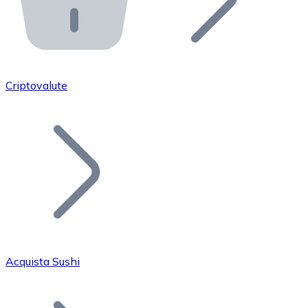
API Bitnovo
Integra la nostra API nel tuo ecosistema.
Diventa Rivenditore
Unisciti alla nostra rete di rivenditori e commercializza i
Criptovalute
Inserisci un Token
Aggiungi il token del tuo progetto al nostro servizio di
Acquista Sushi
Bitcoin