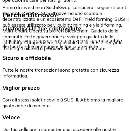
Prima di investire in SushiSwap, considera i seguenti punti:
Perché Bitnovo?
Governance DEX: SUSHI governa uno scambio
decentralizzato e un ecosistema DeFi. Yield farming: SUSHI
può essere utilizzato per liquidity mining e yield farming.
Custodisci le tue criptovalute
Multi-chain: Opera su più reti blockchain. Guidato dalla
comunità: Forte governance e sviluppo guidato dalla
Il modo sicuro e conveniente per avere il controllo totale
comunità. Comprendere il suo ruolo nella DeFi e nel yield
dei tuoi fondi e proteggere le tue criptovalute.
farming ti aiuterà a prendere decisioni informate.
Sicuro e affidabile
Tutte le nostre transazioni sono protette con sicurezza
informatica.
Miglior prezzo
Con gli stessi soldi, ricevi più SUSHI. Abbiamo la migliore
quotazione di mercato.
Veloce
Dal tuo cellulare o computer puoi accedere alle nostre