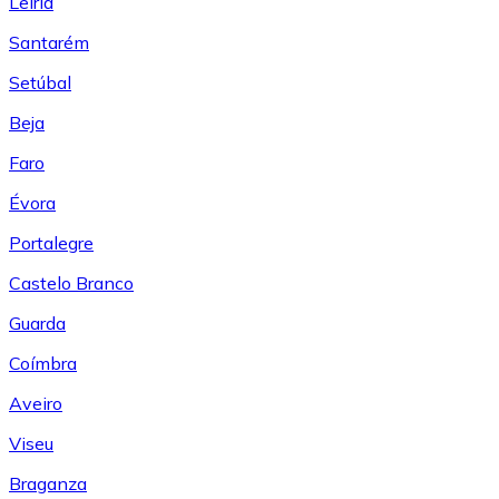
Leiría
Santarém
Setúbal
Beja
Faro
Évora
Portalegre
Castelo Branco
Guarda
Coímbra
Aveiro
Viseu
Braganza