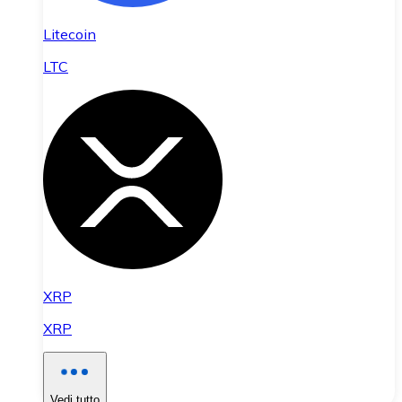
Litecoin
LTC
XRP
XRP
Vedi tutto