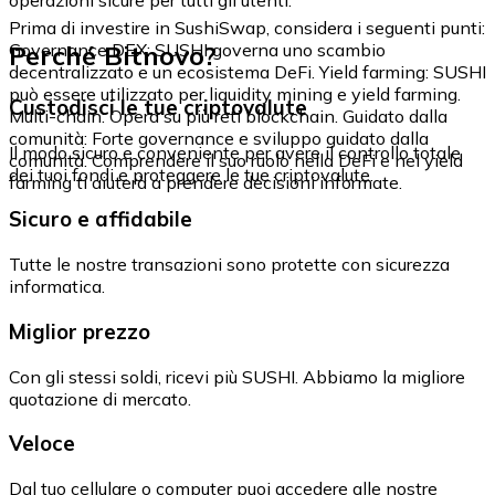
Prima di investire in SushiSwap, considera i seguenti punti:
Perché Bitnovo?
Governance DEX: SUSHI governa uno scambio
decentralizzato e un ecosistema DeFi. Yield farming: SUSHI
può essere utilizzato per liquidity mining e yield farming.
Custodisci le tue criptovalute
Multi-chain: Opera su più reti blockchain. Guidato dalla
comunità: Forte governance e sviluppo guidato dalla
Il modo sicuro e conveniente per avere il controllo totale
comunità. Comprendere il suo ruolo nella DeFi e nel yield
dei tuoi fondi e proteggere le tue criptovalute.
farming ti aiuterà a prendere decisioni informate.
Sicuro e affidabile
Tutte le nostre transazioni sono protette con sicurezza
informatica.
Miglior prezzo
Con gli stessi soldi, ricevi più SUSHI. Abbiamo la migliore
quotazione di mercato.
Veloce
Dal tuo cellulare o computer puoi accedere alle nostre