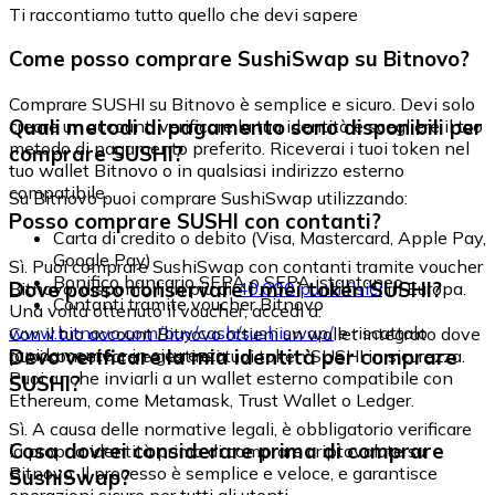
Ti raccontiamo tutto quello che devi sapere
Come posso comprare SushiSwap su Bitnovo?
Comprare SUSHI su Bitnovo è semplice e sicuro. Devi solo
Quali metodi di pagamento sono disponibili per
creare un account, verificare la tua identità e scegliere il tuo
metodo di pagamento preferito. Riceverai i tuoi token nel
comprare SUSHI?
tuo wallet Bitnovo o in qualsiasi indirizzo esterno
compatibile.
Su Bitnovo puoi comprare SushiSwap utilizzando:
Posso comprare SUSHI con contanti?
Carta di credito o debito (Visa, Mastercard, Apple Pay,
Google Pay)
Sì. Puoi comprare SushiSwap con contanti tramite voucher
Bonifico bancario SEPA o SEPA istantaneo
Dove posso conservare i miei token SUSHI?
Bitnovo, disponibili in più di
40.000 punti fisici
in Europa.
Contanti tramite voucher Bitnovo
Una volta ottenuto il voucher, accedi a:
www.bitnovo.com/buy/cash/sushiswap/
e riscattalo
Con il tuo account Bitnovo ottieni un wallet integrato dove
rapidamente e in sicurezza.
Devo verificare la mia identità per comprare
puoi conservare e gestire i tuoi token SUSHI in sicurezza.
Puoi anche inviarli a un wallet esterno compatibile con
SUSHI?
Ethereum, come Metamask, Trust Wallet o Ledger.
Sì. A causa delle normative legali, è obbligatorio verificare
Cosa dovrei considerare prima di comprare
la propria identità prima di comprare criptovalute su
Bitnovo. Il processo è semplice e veloce, e garantisce
SushiSwap?
operazioni sicure per tutti gli utenti.