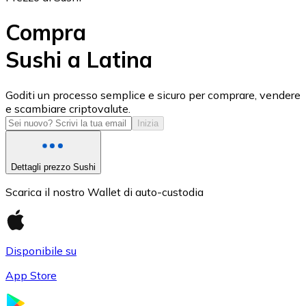
Compra
Sushi a Latina
USD Coin
Goditi un processo semplice e sicuro per comprare, vendere
e scambiare criptovalute.
USDC
Inizia
Dettagli prezzo Sushi
Scarica il nostro Wallet di auto-custodia
Disponibile su
App Store
Litecoin