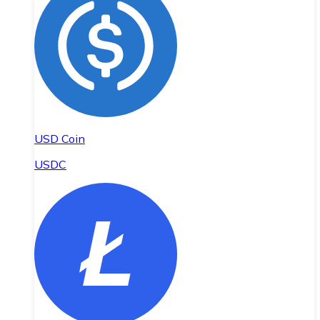
USD Coin
USDC