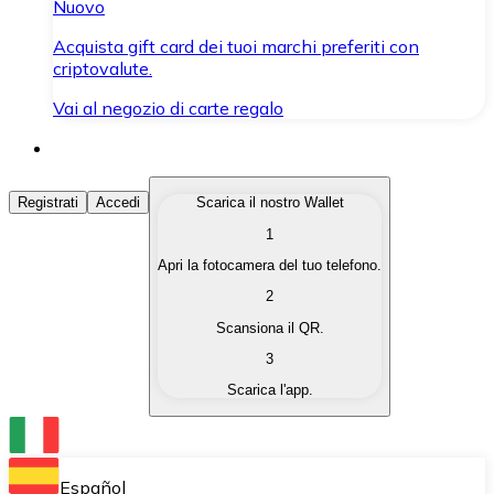
Nuovo
Acquista gift card dei tuoi marchi preferiti con
criptovalute.
Vai al negozio di carte regalo
Acquista Criptovalute
Registrati
Accedi
Scarica il nostro Wallet
1
Acquista le criptovalute che ti interessano in modo rapi
Apri la fotocamera del tuo telefono.
Vendi Criptovalute
2
Converti le tue criptovalute in valuta fiat quando ne ha
Scansiona il QR.
3
Scambia (Swap)
Scarica l'app.
Scambia una criptovaluta con un'altra istantaneamente
Wallet Bitnovo
Conserva le tue cripto in un Wallet self-custodial.
Español