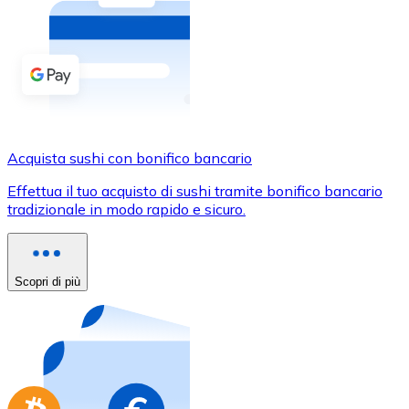
Acquista criptovalute in contanti e altri mezzi di pagam
Acquista con contanti
Bonifico SEPA
Aggiungi fondi al tuo conto Bitnovo o fai acquisti dirett
Acquista con bonifico bancario
Acquista sushi con bonifico bancario
Carta di credito / debito
Effettua il tuo acquisto di sushi tramite bonifico bancario
Usa le carte Visa e Mastercard per acquistare criptovalut
tradizionale in modo rapido e sicuro.
Acquista con carta
Negozio - Carte regalo
Scopri di più
Nuovo
Acquista gift card dei tuoi marchi preferiti con criptoval
Vai al negozio di carte regalo