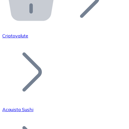
API Bitnovo
Integra la nostra API nel tuo ecosistema.
Diventa Rivenditore
Unisciti alla nostra rete di rivenditori e commercializza i
Criptovalute
Inserisci un Token
Aggiungi il token del tuo progetto al nostro servizio di
Acquista Sushi
Bitcoin