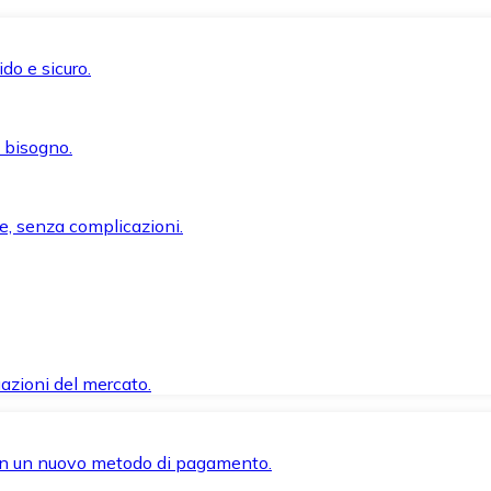
do e sicuro.
i bisogno.
e, senza complicazioni.
azioni del mercato.
 con un nuovo metodo di pagamento.