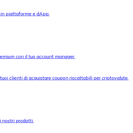
 in piattaforme e dApp.
premium con il tuo account manager.
oi clienti di acquistare coupon riscattabili per criptovalute.
 nostri prodotti.