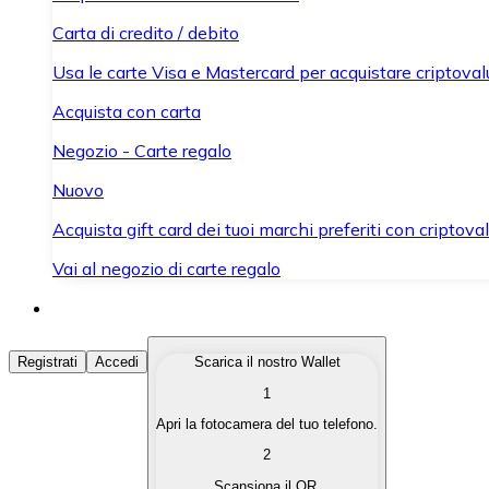
Carta di credito / debito
Usa le carte Visa e Mastercard per acquistare criptovalut
Acquista con carta
Negozio - Carte regalo
Nuovo
Acquista gift card dei tuoi marchi preferiti con criptoval
Vai al negozio di carte regalo
Acquista Criptovalute
Registrati
Accedi
Scarica il nostro Wallet
1
Acquista le criptovalute che ti interessano in modo rapi
Apri la fotocamera del tuo telefono.
Vendi Criptovalute
2
Converti le tue criptovalute in valuta fiat quando ne ha
Scansiona il QR.