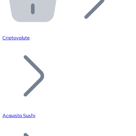
API Bitnovo
Integra la nostra API nel tuo ecosistema.
Diventa Rivenditore
Unisciti alla nostra rete di rivenditori e commercializza i
Criptovalute
Inserisci un Token
Aggiungi il token del tuo progetto al nostro servizio di
Acquista Sushi
Bitcoin