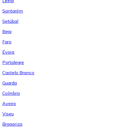
Leiría
Santarém
Setúbal
Beja
Faro
Évora
Portalegre
Castelo Branco
Guarda
Coímbra
Aveiro
Viseu
Braganza