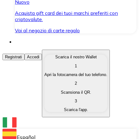
Nuovo
Acquista gift card dei tuoi marchi preferiti con
criptovalute.
Vai al negozio di carte regalo
Acquista Criptovalute
Registrati
Accedi
Scarica il nostro Wallet
1
Acquista le criptovalute che ti interessano in modo rapi
Apri la fotocamera del tuo telefono.
Vendi Criptovalute
2
Converti le tue criptovalute in valuta fiat quando ne ha
Scansiona il QR.
3
Scambia (Swap)
Scarica l'app.
Scambia una criptovaluta con un'altra istantaneamente
Wallet Bitnovo
Conserva le tue cripto in un Wallet self-custodial.
Español