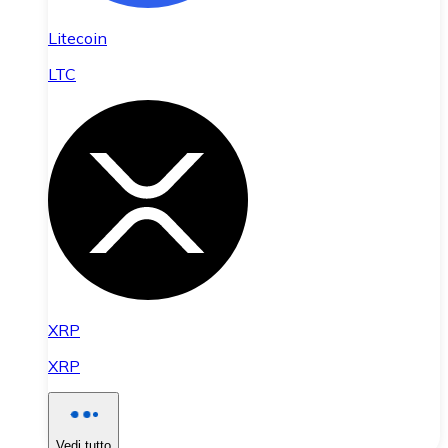
Litecoin
LTC
XRP
XRP
Vedi tutto