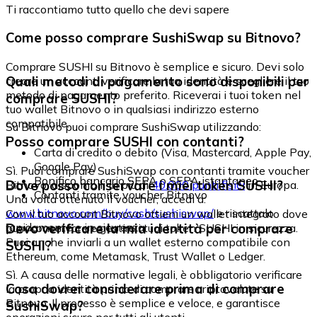
Ti raccontiamo tutto quello che devi sapere
Come posso comprare SushiSwap su Bitnovo?
Comprare SUSHI su Bitnovo è semplice e sicuro. Devi solo
Quali metodi di pagamento sono disponibili per
creare un account, verificare la tua identità e scegliere il tuo
metodo di pagamento preferito. Riceverai i tuoi token nel
comprare SUSHI?
tuo wallet Bitnovo o in qualsiasi indirizzo esterno
compatibile.
Su Bitnovo puoi comprare SushiSwap utilizzando:
Posso comprare SUSHI con contanti?
Carta di credito o debito (Visa, Mastercard, Apple Pay,
Google Pay)
Sì. Puoi comprare SushiSwap con contanti tramite voucher
Bonifico bancario SEPA o SEPA istantaneo
Dove posso conservare i miei token SUSHI?
Bitnovo, disponibili in più di
40.000 punti fisici
in Europa.
Contanti tramite voucher Bitnovo
Una volta ottenuto il voucher, accedi a:
www.bitnovo.com/buy/cash/sushiswap/
e riscattalo
Con il tuo account Bitnovo ottieni un wallet integrato dove
rapidamente e in sicurezza.
Devo verificare la mia identità per comprare
puoi conservare e gestire i tuoi token SUSHI in sicurezza.
Puoi anche inviarli a un wallet esterno compatibile con
SUSHI?
Ethereum, come Metamask, Trust Wallet o Ledger.
Sì. A causa delle normative legali, è obbligatorio verificare
Cosa dovrei considerare prima di comprare
la propria identità prima di comprare criptovalute su
Bitnovo. Il processo è semplice e veloce, e garantisce
SushiSwap?
operazioni sicure per tutti gli utenti.