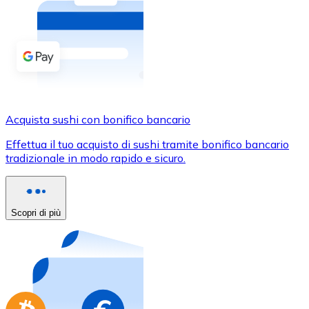
Acquista criptovalute in contanti e altri mezzi di pagam
Acquista con contanti
Bonifico SEPA
Aggiungi fondi al tuo conto Bitnovo o fai acquisti dirett
Acquista con bonifico bancario
Acquista sushi con bonifico bancario
Carta di credito / debito
Effettua il tuo acquisto di sushi tramite bonifico bancario
Usa le carte Visa e Mastercard per acquistare criptovalut
tradizionale in modo rapido e sicuro.
Acquista con carta
Negozio - Carte regalo
Scopri di più
Nuovo
Acquista gift card dei tuoi marchi preferiti con criptoval
Vai al negozio di carte regalo