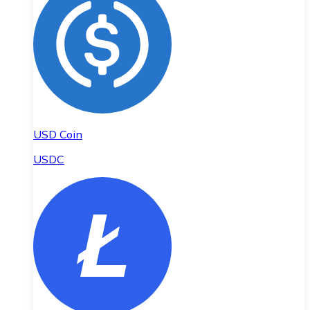
USD Coin
USDC