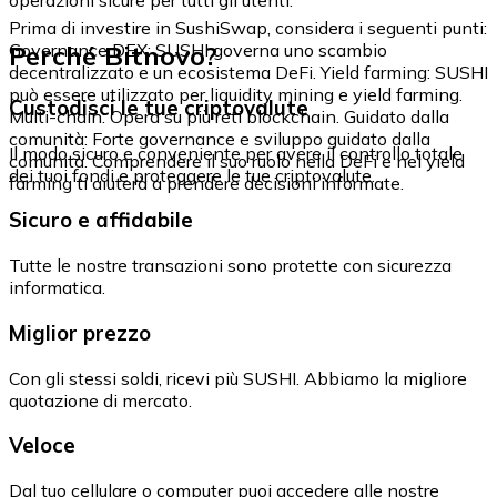
Prima di investire in SushiSwap, considera i seguenti punti:
Perché Bitnovo?
Governance DEX: SUSHI governa uno scambio
decentralizzato e un ecosistema DeFi. Yield farming: SUSHI
può essere utilizzato per liquidity mining e yield farming.
Custodisci le tue criptovalute
Multi-chain: Opera su più reti blockchain. Guidato dalla
comunità: Forte governance e sviluppo guidato dalla
Il modo sicuro e conveniente per avere il controllo totale
comunità. Comprendere il suo ruolo nella DeFi e nel yield
dei tuoi fondi e proteggere le tue criptovalute.
farming ti aiuterà a prendere decisioni informate.
Sicuro e affidabile
Tutte le nostre transazioni sono protette con sicurezza
informatica.
Miglior prezzo
Con gli stessi soldi, ricevi più SUSHI. Abbiamo la migliore
quotazione di mercato.
Veloce
Dal tuo cellulare o computer puoi accedere alle nostre