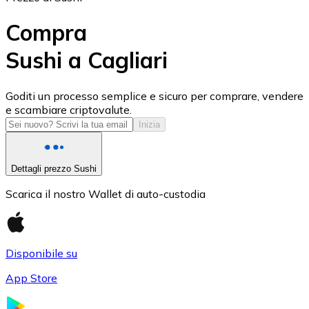
Compra
Sushi a Cagliari
USD Coin
Goditi un processo semplice e sicuro per comprare, vendere
e scambiare criptovalute.
USDC
Inizia
Dettagli prezzo Sushi
Scarica il nostro Wallet di auto-custodia
Disponibile su
App Store
Litecoin