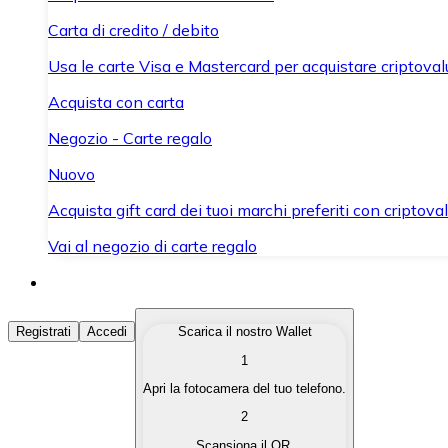
Carta di credito / debito
Usa le carte Visa e Mastercard per acquistare criptovalut
Acquista con carta
Negozio - Carte regalo
Nuovo
Acquista gift card dei tuoi marchi preferiti con criptoval
Vai al negozio di carte regalo
Acquista Criptovalute
Registrati
Accedi
Scarica il nostro Wallet
1
Acquista le criptovalute che ti interessano in modo rapi
Apri la fotocamera del tuo telefono.
Vendi Criptovalute
2
Converti le tue criptovalute in valuta fiat quando ne ha
Scansiona il QR.