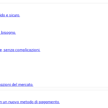
do e sicuro.
i bisogno.
e, senza complicazioni.
azioni del mercato.
 con un nuovo metodo di pagamento.