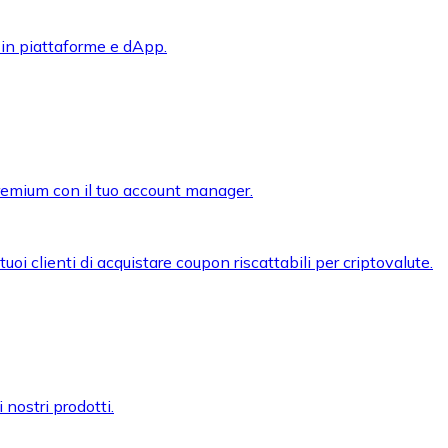
 in piattaforme e dApp.
premium con il tuo account manager.
oi clienti di acquistare coupon riscattabili per criptovalute.
 nostri prodotti.