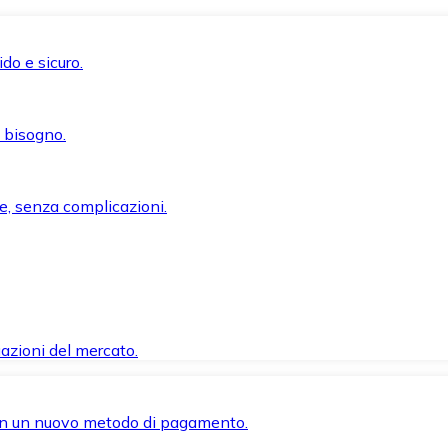
do e sicuro.
i bisogno.
e, senza complicazioni.
azioni del mercato.
 con un nuovo metodo di pagamento.