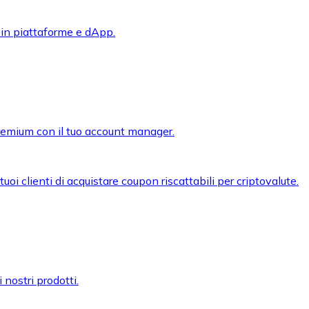
 in piattaforme e dApp.
premium con il tuo account manager.
oi clienti di acquistare coupon riscattabili per criptovalute.
 nostri prodotti.