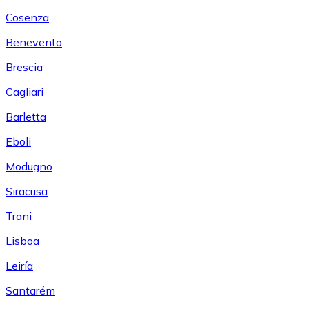
Cosenza
Benevento
Brescia
Cagliari
Barletta
Eboli
Modugno
Siracusa
Trani
Lisboa
Leiría
Santarém