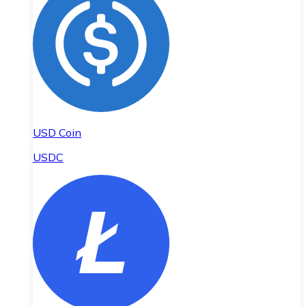
USD Coin
USDC