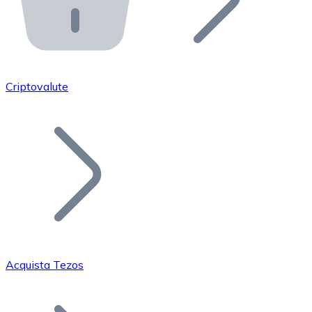
API Bitnovo
Integra la nostra API nel tuo ecosistema.
Diventa Rivenditore
Unisciti alla nostra rete di rivenditori e commercializza i
Criptovalute
Inserisci un Token
Aggiungi il token del tuo progetto al nostro servizio di
Acquista Tezos
Bitcoin