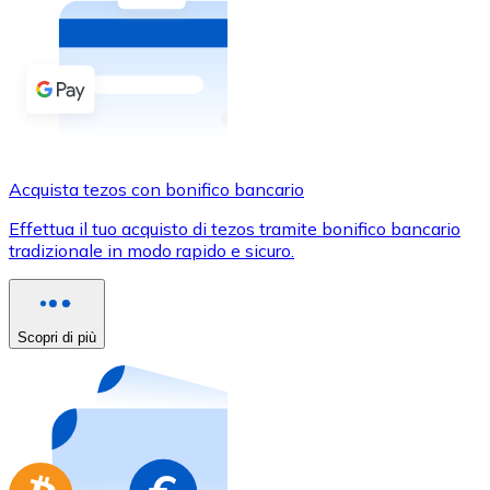
Acquista criptovalute in contanti e altri mezzi di pagam
Acquista con contanti
Bonifico SEPA
Aggiungi fondi al tuo conto Bitnovo o fai acquisti dirett
Acquista con bonifico bancario
Acquista tezos con bonifico bancario
Carta di credito / debito
Effettua il tuo acquisto di tezos tramite bonifico bancario
Usa le carte Visa e Mastercard per acquistare criptovalut
tradizionale in modo rapido e sicuro.
Acquista con carta
Negozio - Carte regalo
Scopri di più
Nuovo
Acquista gift card dei tuoi marchi preferiti con criptoval
Vai al negozio di carte regalo