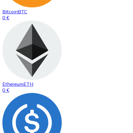
Bitcoin
BTC
0 €
Ethereum
ETH
0 €