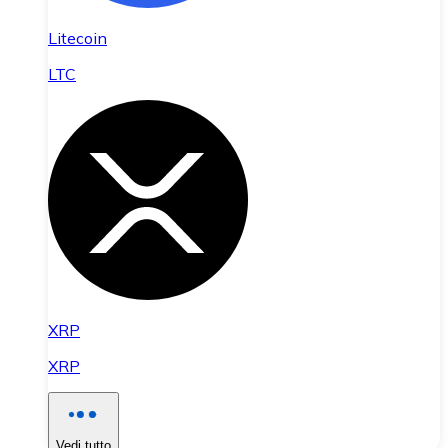
Litecoin
LTC
XRP
XRP
Vedi tutto