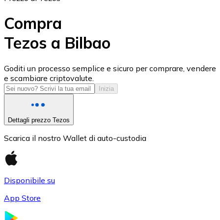
Compra
Tezos a Bilbao
USD Coin
Goditi un processo semplice e sicuro per comprare, vendere
e scambiare criptovalute.
USDC
Inizia
Dettagli prezzo Tezos
Scarica il nostro Wallet di auto-custodia
Disponibile su
App Store
Litecoin