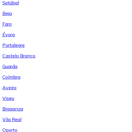
Setúbal
Beja
Faro
Évora
Portalegre
Castelo Branco
Guarda
Coímbra
Aveiro
Viseu
Braganza
Vila Real
Oporto