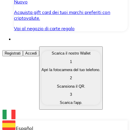
Nuovo
Acquista gift card dei tuoi marchi preferiti con
criptovalute.
Vai al negozio di carte regalo
Acquista Criptovalute
Registrati
Accedi
Scarica il nostro Wallet
1
Acquista le criptovalute che ti interessano in modo rapi
Apri la fotocamera del tuo telefono.
Vendi Criptovalute
2
Converti le tue criptovalute in valuta fiat quando ne ha
Scansiona il QR.
3
Scambia (Swap)
Scarica l'app.
Scambia una criptovaluta con un'altra istantaneamente
Wallet Bitnovo
Conserva le tue cripto in un Wallet self-custodial.
Español