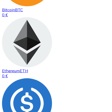
Bitcoin
BTC
0 €
Ethereum
ETH
0 €