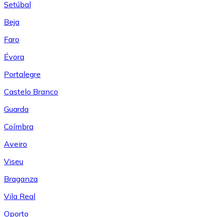
Setúbal
Beja
Faro
Évora
Portalegre
Castelo Branco
Guarda
Coímbra
Aveiro
Viseu
Braganza
Vila Real
Oporto