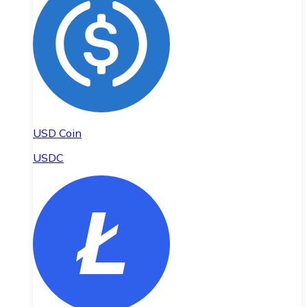
USD Coin
USDC