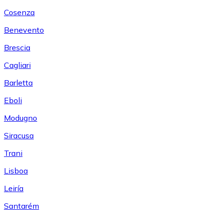
Cosenza
Benevento
Brescia
Cagliari
Barletta
Eboli
Modugno
Siracusa
Trani
Lisboa
Leiría
Santarém