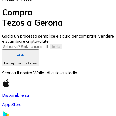
Compra
Tezos a Gerona
USD Coin
Goditi un processo semplice e sicuro per comprare, vendere
e scambiare criptovalute.
USDC
Inizia
Dettagli prezzo Tezos
Scarica il nostro Wallet di auto-custodia
Disponibile su
App Store
Litecoin