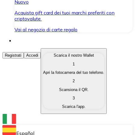
Nuovo
Acquista gift card dei tuoi marchi preferiti con
criptovalute.
Vai al negozio di carte regalo
Acquista Criptovalute
Registrati
Accedi
Scarica il nostro Wallet
1
Acquista le criptovalute che ti interessano in modo rapi
Apri la fotocamera del tuo telefono.
Vendi Criptovalute
2
Converti le tue criptovalute in valuta fiat quando ne ha
Scansiona il QR.
3
Scambia (Swap)
Scarica l'app.
Scambia una criptovaluta con un'altra istantaneamente
Wallet Bitnovo
Conserva le tue cripto in un Wallet self-custodial.
Español