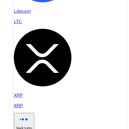
Litecoin
LTC
XRP
XRP
Vedi tutto