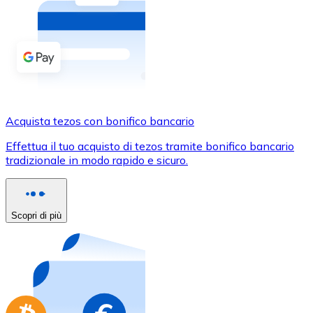
Acquista criptovalute in contanti e altri mezzi di pagam
Acquista con contanti
Bonifico SEPA
Aggiungi fondi al tuo conto Bitnovo o fai acquisti dirett
Acquista con bonifico bancario
Acquista tezos con bonifico bancario
Carta di credito / debito
Effettua il tuo acquisto di tezos tramite bonifico bancario
Usa le carte Visa e Mastercard per acquistare criptovalut
tradizionale in modo rapido e sicuro.
Acquista con carta
Negozio - Carte regalo
Scopri di più
Nuovo
Acquista gift card dei tuoi marchi preferiti con criptoval
Vai al negozio di carte regalo