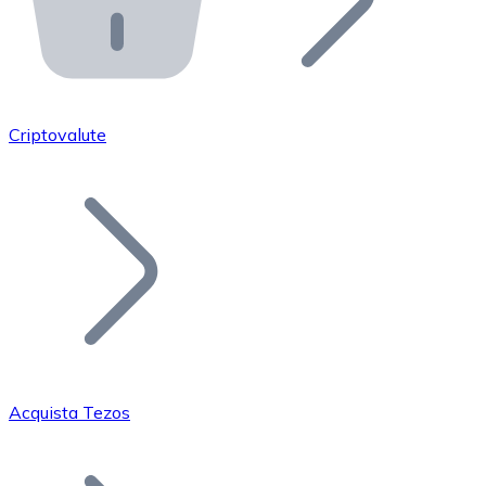
API Bitnovo
Integra la nostra API nel tuo ecosistema.
Diventa Rivenditore
Unisciti alla nostra rete di rivenditori e commercializza i
Criptovalute
Inserisci un Token
Aggiungi il token del tuo progetto al nostro servizio di
Acquista Tezos
Bitcoin