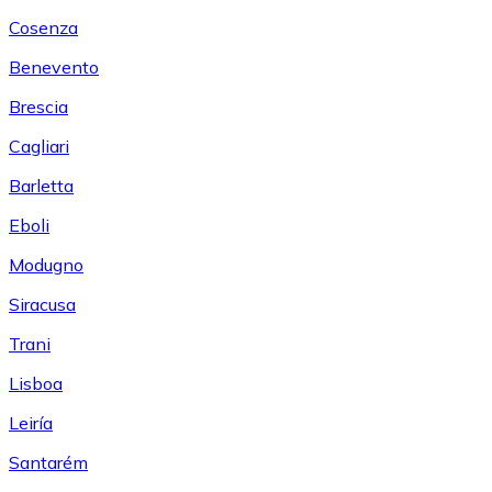
Cosenza
Benevento
Brescia
Cagliari
Barletta
Eboli
Modugno
Siracusa
Trani
Lisboa
Leiría
Santarém