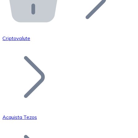
API Bitnovo
Integra la nostra API nel tuo ecosistema.
Diventa Rivenditore
Unisciti alla nostra rete di rivenditori e commercializza i
Criptovalute
Inserisci un Token
Aggiungi il token del tuo progetto al nostro servizio di
Acquista Tezos
Bitcoin