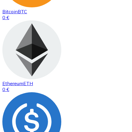
Bitcoin
BTC
0 €
Ethereum
ETH
0 €