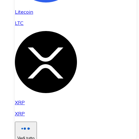
Litecoin
LTC
XRP
XRP
Vedi tutto