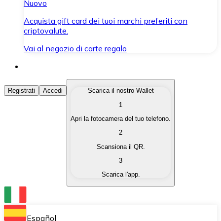
Nuovo
Acquista gift card dei tuoi marchi preferiti con
criptovalute.
Vai al negozio di carte regalo
Acquista Criptovalute
Registrati
Accedi
Scarica il nostro Wallet
1
Acquista le criptovalute che ti interessano in modo rapi
Apri la fotocamera del tuo telefono.
Vendi Criptovalute
2
Converti le tue criptovalute in valuta fiat quando ne ha
Scansiona il QR.
3
Scambia (Swap)
Scarica l'app.
Scambia una criptovaluta con un'altra istantaneamente
Wallet Bitnovo
Conserva le tue cripto in un Wallet self-custodial.
Español