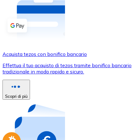
Acquista criptovalute in contanti e altri mezzi di pagam
Acquista con contanti
Bonifico SEPA
Aggiungi fondi al tuo conto Bitnovo o fai acquisti dirett
Acquista con bonifico bancario
Acquista tezos con bonifico bancario
Carta di credito / debito
Effettua il tuo acquisto di tezos tramite bonifico bancario
Usa le carte Visa e Mastercard per acquistare criptovalut
tradizionale in modo rapido e sicuro.
Acquista con carta
Negozio - Carte regalo
Scopri di più
Nuovo
Acquista gift card dei tuoi marchi preferiti con criptoval
Vai al negozio di carte regalo