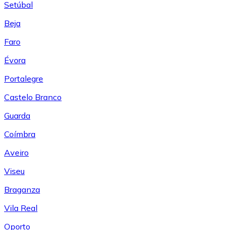
Setúbal
Beja
Faro
Évora
Portalegre
Castelo Branco
Guarda
Coímbra
Aveiro
Viseu
Braganza
Vila Real
Oporto