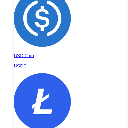
USD Coin
USDC