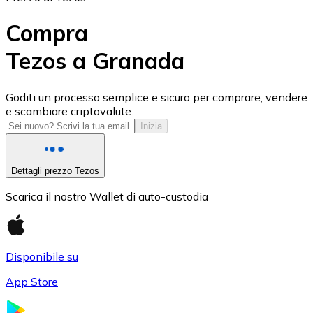
Compra
Tezos a Granada
USD Coin
Goditi un processo semplice e sicuro per comprare, vendere
e scambiare criptovalute.
USDC
Inizia
Dettagli prezzo Tezos
Scarica il nostro Wallet di auto-custodia
Disponibile su
App Store
Litecoin