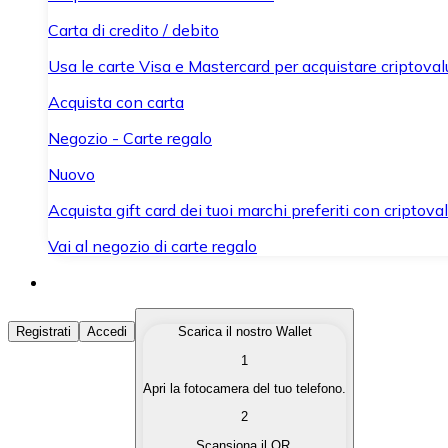
Carta di credito / debito
Usa le carte Visa e Mastercard per acquistare criptovalut
Acquista con carta
Negozio - Carte regalo
Nuovo
Acquista gift card dei tuoi marchi preferiti con criptoval
Vai al negozio di carte regalo
Acquista Criptovalute
Registrati
Accedi
Scarica il nostro Wallet
1
Acquista le criptovalute che ti interessano in modo rapi
Apri la fotocamera del tuo telefono.
Vendi Criptovalute
2
Converti le tue criptovalute in valuta fiat quando ne ha
Scansiona il QR.