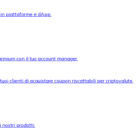
 in piattaforme e dApp.
premium con il tuo account manager.
oi clienti di acquistare coupon riscattabili per criptovalute.
 nostri prodotti.