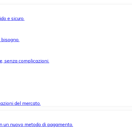
do e sicuro.
i bisogno.
e, senza complicazioni.
azioni del mercato.
 con un nuovo metodo di pagamento.