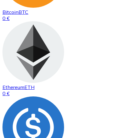
Bitcoin
BTC
0 €
Ethereum
ETH
0 €