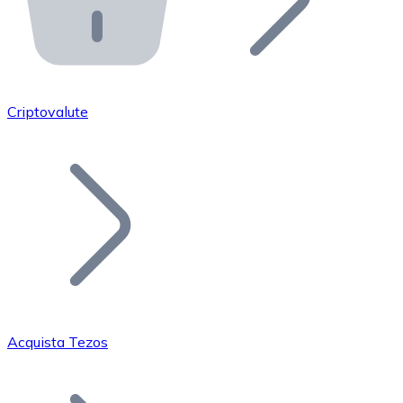
API Bitnovo
Integra la nostra API nel tuo ecosistema.
Diventa Rivenditore
Unisciti alla nostra rete di rivenditori e commercializza i
Criptovalute
Inserisci un Token
Aggiungi il token del tuo progetto al nostro servizio di
Acquista Tezos
Bitcoin