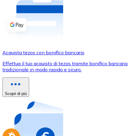
Acquista criptovalute in contanti e altri mezzi di pagam
Acquista con contanti
Bonifico SEPA
Aggiungi fondi al tuo conto Bitnovo o fai acquisti dirett
Acquista con bonifico bancario
Acquista tezos con bonifico bancario
Carta di credito / debito
Effettua il tuo acquisto di tezos tramite bonifico bancario
Usa le carte Visa e Mastercard per acquistare criptovalut
tradizionale in modo rapido e sicuro.
Acquista con carta
Negozio - Carte regalo
Scopri di più
Nuovo
Acquista gift card dei tuoi marchi preferiti con criptoval
Vai al negozio di carte regalo