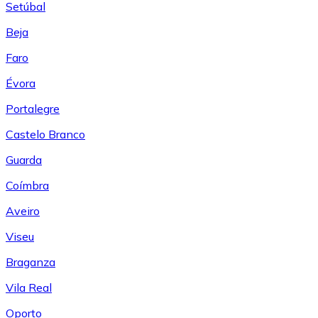
Setúbal
Beja
Faro
Évora
Portalegre
Castelo Branco
Guarda
Coímbra
Aveiro
Viseu
Braganza
Vila Real
Oporto