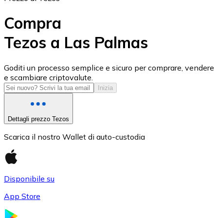
Compra
Tezos a Las Palmas
USD Coin
Goditi un processo semplice e sicuro per comprare, vendere
e scambiare criptovalute.
USDC
Inizia
Dettagli prezzo Tezos
Scarica il nostro Wallet di auto-custodia
Disponibile su
App Store
Litecoin