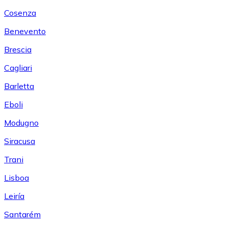
Cosenza
Benevento
Brescia
Cagliari
Barletta
Eboli
Modugno
Siracusa
Trani
Lisboa
Leiría
Santarém