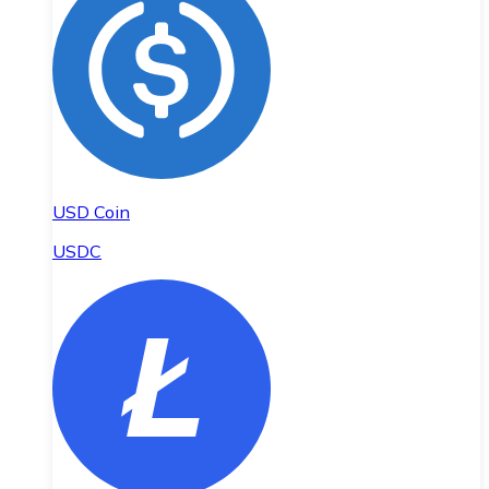
USD Coin
USDC