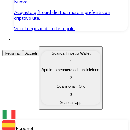
Nuovo
Acquista gift card dei tuoi marchi preferiti con
criptovalute.
Vai al negozio di carte regalo
Acquista Criptovalute
Registrati
Accedi
Scarica il nostro Wallet
1
Acquista le criptovalute che ti interessano in modo rapi
Apri la fotocamera del tuo telefono.
Vendi Criptovalute
2
Converti le tue criptovalute in valuta fiat quando ne ha
Scansiona il QR.
3
Scambia (Swap)
Scarica l'app.
Scambia una criptovaluta con un'altra istantaneamente
Wallet Bitnovo
Conserva le tue cripto in un Wallet self-custodial.
Español