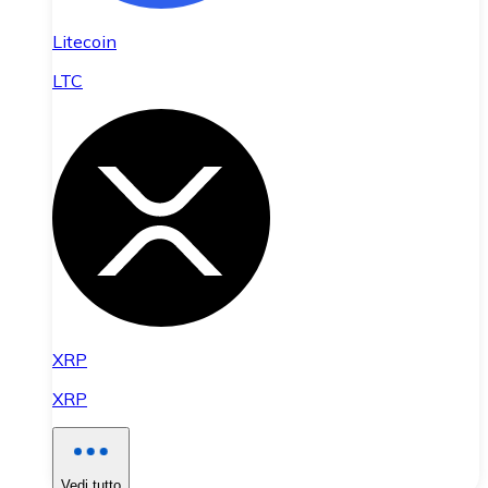
Litecoin
LTC
XRP
XRP
Vedi tutto